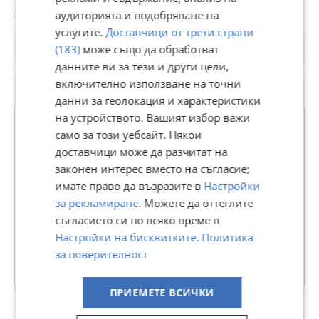
Потребител
аудиторията и подобряване на
услугите.
Доставчици от трети страни
(183)
може също да обработват
данните ви за тези и други цели,
включително използване на точни
данни за геолокация и характеристики
Premium
на устройството. Вашият избор важи
само за този уебсайт. Някои
доставчици може да разчитат на
i-dealbg.com
законен интерес вместо на съгласие;
24230
рейтинг
имате право да възразите в
Настройки
В Bazar.BG от 18 февруари 2014г.
за рекламиране
. Можете да оттеглите
Последно активен днес в 13:10 ч.
съгласието си по всяко време в
Телефон(и):
0879940971
Настройки на бисквитките
.
Политика
за поверителност
48 Обяви
ПРИЕМЕТЕ ВСИЧКИ