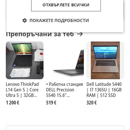
ОТХВЪРЛЕТЕ ВСИЧКИ
7-ми 11-ти километър
гр. София
ПОКАЖЕТЕ ПОДРОБНОСТИ
Препоръчани за теб
Lenovo ThinkPad
• Работна станция
Dell Latitude 5440
H
L14 Gen 5 | Core
DELL Precision
| I7 1365U | 16GB
A
Ultra 5 | 32GB
5540 15.6"
RAM | 512 SSD
C
DDR5 | 512GB SSD
Ultrasharp (FHD)
|
1 200 €
519 €
320 €
2
| Гаранция 2028
i5-
W
9400H/32GB/512GB/Quadro
T1000