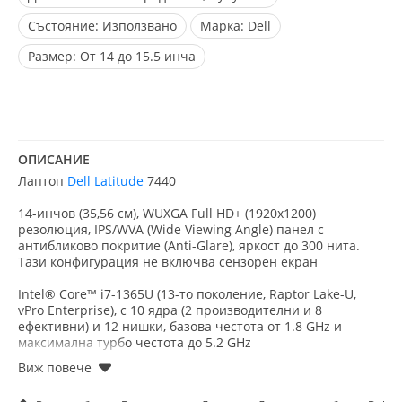
Състояние:
Използвано
Марка:
Dell
Размер:
От 14 до 15.5 инча
ОПИСАНИЕ
Лаптоп
Dell Latitude
7440
14-инчов (35,56 см), WUXGA Full HD+ (1920x1200)
резолюция, IPS/WVA (Wide Viewing Angle) панел с
антибликово покритие (Anti-Glare), яркост до 300 нита.
Тази конфигурация не включва сензорен екран
Intel® Core™ i7-1365U (13-то поколение, Raptor Lake-U,
vPro Enterprise), с 10 ядра (2 производителни и 8
ефективни) и 12 нишки, базова честота от 1.8 GHz и
максимална турбо честота до 5.2 GHz
32 GB LPDDR5 RAM, интегрирана на дънната платка,
работеща на честота 4800 MHz