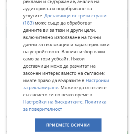
реклами и съдържание, анализ на
аудиторията и подобряване на
услугите.
Доставчици от трети страни
(183)
може също да обработват
данните ви за тези и други цели,
включително използване на точни
данни за геолокация и характеристики
на устройството. Вашият избор важи
само за този уебсайт. Някои
БЪЛГАРИЯ СОТБИС
доставчици може да разчитат на
ИНТЕРНЕШЪНЪЛ РИЪЛТИ
законен интерес вместо на съгласие;
В Bazar.BG от 11 септември 2013г.
имате право да възразите в
Настройки
Последно активен вчера в 12:45 ч.
за рекламиране
. Можете да оттеглите
съгласието си по всяко време в
492 Обяви
Настройки на бисквитките
.
Политика
за поверителност
Още оферти на https://bulgariasir.imot.bg
ПРИЕМЕТЕ ВСИЧКИ