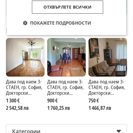
Докторски паметник
ОТХВЪРЛЕТЕ ВСИЧКИ
гр. София
ПОКАЖЕТЕ ПОДРОБНОСТИ
Препоръчани за теб
Дава под наем 3-
Дава под наем 3-
Дава под наем 3-
Д
СТАЕН, гр. София,
СТАЕН, гр. София,
СТАЕН, гр. София,
С
Докторски
Докторски
Докторски
Д
паметник
паметник
паметник
п
1 300 €
900 €
750 €
9
2 542,58 лв
1 760,25 лв
1 466,87 лв
1
Категории