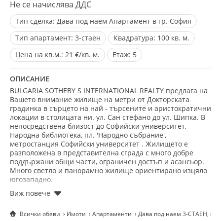
Не се начислява ДДС
Тип сделка:
Дава под наем Апартамент в гр. София
Тип апартамент:
3-стаен
Квадратура:
100 кв. м.
Цена на кв.м.:
21 €/кв. м.
Eтаж:
5
ОПИСАНИЕ
BULGARIA SOTHEBY S INTERNATIONAL REALTY предлага на
Вашето внимание жилище на метри от Докторската
градинка в сърцето на най - търсените и аристократични
локации в столицата ни. ул. Сан стефано до ул. Шипка. В
непосредствена близост до Софийски университет,
Народна библиотека, пл. 'Народно събрание',
метростанция Софийски университет . Жилището е
разположена в представителна сграда с много добре
поддържани общи части, ограничен достъп и асансьор.
Много светло и панорамно жилище ориентирано изцяло
югозападно.
ХАРАКТЕРИСТИКИ НА ИМОТА
Всички обяви
Имоти
Апартаменти
Дава под наем 3-СТАЕН, гр.
Разпределение: входно антре, просторен панорамен хол