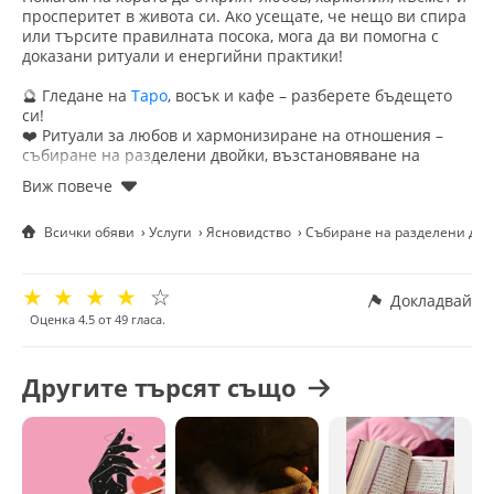
просперитет в живота си. Ако усещате, че нещо ви спира
или търсите правилната посока, мога да ви помогна с
доказани ритуали и енергийни практики!
🔮 Гледане на
Таро
, восък и кафе – разберете бъдещето
си!
❤️ Ритуали за любов и хармонизиране на отношения –
събиране на разделени двойки, възстановяване на
чувства!
💰 Ритуали за пари, бизнес и просперитет – отключете
финансовия успех!
Всички обяви
Услуги
Ясновидство
Събиране на разделени дво
✨ Отключване на късмета и намиране на правилната
посока в живота!
🧿 Премахване на родово проклятие и негативна енергия
☆
☆
☆
☆
☆
– освободете се от тежестите на миналото!
Докладвай
🌟 Зареждане с положителна енергия – баланс и
Оценка
4.5
от
49
гласа.
вътрешна сила!
♑ Синастрия (съвместимост между партньори) –
разберете своята съдба в любовта!
Другите търсят също
💖 Арабска магия за любов – мощни ритуали за
привличане и задържане на истинската любов!
🌌 Изготвяне на личностен хороскоп – разберете своето
предназначение и житейски път!
🌀 Изчистване на уроки, магии и страх – освободете се от
негативните влияния и възстановете енергийния си