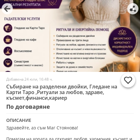
Добавена 24 юли, 16:48 ч.
Събиране на разделени двойки, Гледане на
Карти Таро ,Ритуали за любов, здраве,
късмет,финанси,кариер
По договаряне
ОПИСАНИЕ
Здравейте, аз съм Маг Стоянова!
Помагам на хората да открият любов, хармония, късмет и