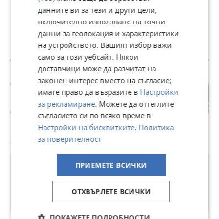
данните ви за тези и други цели,
В Bazar.BG от 06 ноември 2025г.
включително използване на точни
Последно активен 02 август в 16:04 ч.
данни за геолокация и характеристики
4 Обяви
на устройството. Вашият избор важи
само за този уебсайт. Някои
доставчици може да разчитат на
законен интерес вместо на съгласие;
имате право да възразите в
Настройки
Аспарухово
за рекламиране
. Можете да оттеглите
гр. Варна
съгласието си по всяко време в
Настройки на бисквитките
.
Политика
Препоръчани за теб
за поверителност
ПРИЕМЕТЕ ВСИЧКИ
ОТХВЪРЛЕТЕ ВСИЧКИ
ПОКАЖЕТЕ ПОДРОБНОСТИ