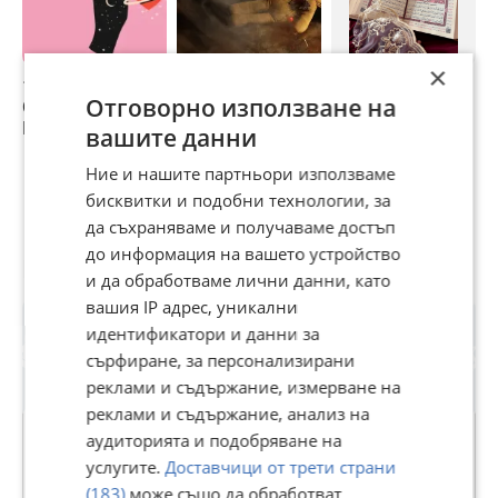
баланс!
👶 Помощ при зачеване – енергийни ритуали за сбъдване
на мечтата за дете!
×
🍀 Ритуал за здраве – защита и укрепване на организма!
1000% РЕЗУЛТАТ
Вуду Магия
Събиране на
с
🍃 Билкови отвари – природни средства за хармония и
Отговорно използване на
СЪБИРАНЕ НА
-Събиране на
разделени двойки
р
благополучие!
РАЗДЕЛЕНИ
разделени двойки
вашите данни
🎰 Помощ при хазартни зависимости и алкохолизъм –
ДВОЙКИ -72часа
И Семейства !
250 €
освобождаване от вредни влияния и зависимости!
Маг ИВА
Ясновидка -Маг
Ние и нашите партньори използваме
488,96 лв
Иванова
✨ Не оставяйте съдбата си на случайността! Доверете се
бисквитки и подобни технологии, за
на моите знания и опит, за да постигнете желаните
да съхраняваме и получаваме достъп
промени в живота си.
до информация на вашето устройство
Потребител
За връзка с мен:
и да обработваме лични данни, като
Фейсбук:Маг Стоянова
вашия IP адрес, уникални
Вайбър:0887745193
идентификатори и данни за
What's app:0887745193
сърфиране, за персонализирани
реклами и съдържание, измерване на
реклами и съдържание, анализ на
аудиторията и подобряване на
услугите.
Доставчици от трети страни
Маг Стоянова
(183)
може също да обработват