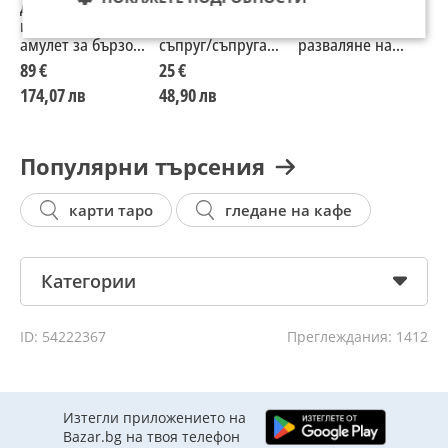
ДРЕВЕН
Ритуали за бързо
Ходжа Назра
Х
индивидуален
намиране на
помагам за
А
амулет за бързо
съпруг/съпруга
разваляне на
н
събиране на
,работа
магия премахвам
д
89 €
25 €
двойки
,трудности
проклятия и
Г
174,07 лв
48,90 лв
,късмет до 10 дни
събирам
р
резултат
разделени двойки
🙏🍀❤️🤲🔮
Популярни търсения
карти таро
гледане на кафе
Категории
ID: 54222367
Преглеждания: 1412
Изтегли приложението на
Bazar.bg на твоя телефон