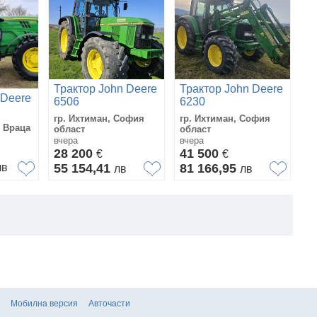
Трактор John Deere
Трактор John Deere
Т
 Deere
6506
6230
6
гр. Ихтиман, София
гр. Ихтиман, София
гр
 Враца
област
област
об
вчера
вчера
вч
28 200
41 500
4
€
€
лв
55 154,41
81 166,95
8
лв
лв
Мобилна версия
Авточасти