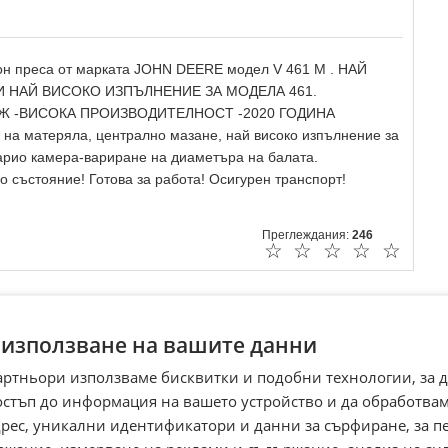
он преса от марката JOHN DEERE модел V 461 M . НАЙ
И НАЙ ВИСОКО ИЗПЪЛНЕНИЕ ЗА МОДЕЛА 461.
АЖ -ВИСОКА ПРОИЗВОДИТЕЛНОСТ -2020 ГОДИНА
на матеряла, централно мазане, най високо изпълнение за
Варио камера-вариране на диаметъра на балата.
ъстояние! Готова за работа! Осигурен транспорт!
Преглеждания:
246
☆
☆
☆
☆
☆
 използване на вашите данни
артньори използваме бисквитки и подобни технологии, за 
остъп до информация на вашето устройство и да обработва
адрес, уникални идентификатори и данни за сърфиране, за 