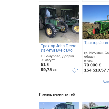
Трактор John
Трактор John Deere
Изкупуваме само
гр. Ихтиман, С
John Deere
с. Божурово, Добрич
област
трактори
06 август
вчера
51
€
79 000
€
99,75
лв
154 510,57
Виж
Препоръчани за теб