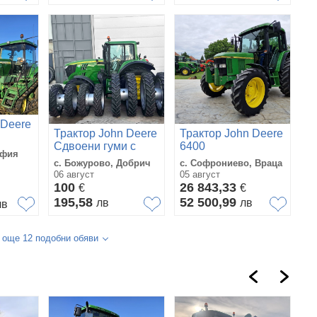
 Deere
Трактор John Deere
Трактор John Deere
Сдвоени гуми с
6400
офия
джанти за John
с. Божурово, Добрич
с. Софрониево, Враца
Deere
06 август
05 август
100
26 843,33
€
€
195,58
52 500,99
лв
лв
лв
 още 12 подобни обяви