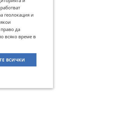
диторията и
работват
за геолокация и
Някои
 право да
по всяко време в
ТЕ ВСИЧКИ