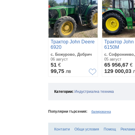
Трактор John Deere
Трактор John
6920
6150M
с. Божурово, Добрич
с. Софрониево,
06 август
05 август
51
65 956,67
€
€
99,75
129 000,03
лв
Категории:
Индустриална техника
Популярни търсения:
балировачка
Контакти
Общи условия
Помощ
Реклама