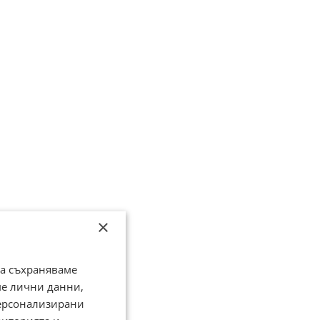
×
да съхраняваме
ме лични данни,
персонализирани