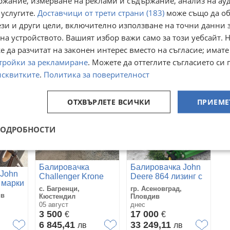
ржание, измерване на реклами и съдържание, анализ на ау
 услугите.
Доставчици от трети страни (183)
може също да об
 Deere
Телескопичен
Балировачка John
товарач John Deere
Deere Щипка за
ези и други цели, включително използване на точни данни 
3400
бали
на устройството. Вашият избор важи само за този уебсайт. 
офия
гр. Ихтиман, София
гр. Асеновград,
област
Пловдив
 да разчитат на законен интерес вместо на съгласие; имате
вчера
06 август
35 500
700
тройки за рекламиране
. Можете да оттеглите съгласието си 
€
€
69 431,97
1 369,08
лв
лв
лв
исквитките
.
Политика за поверителност
ОТХВЪРЛЕТЕ ВСИЧКИ
ПРИЕМЕ
ПОДРОБНОСТИ
Балировачка
Балировачка John
 John
Challenger Krone
Deere 864 лизинг с
 марки
Welger Claas John
първоначална
с. Багренци,
гр. Асеновград,
Deere Gallignani
вноска 20 %
ив
Кюстендил
Пловдив
05 август
днес
3 500
17 000
€
€
6 845,41
33 249,11
лв
лв