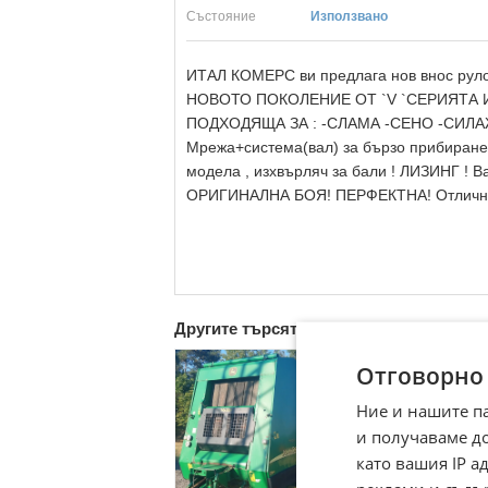
Състояние
Използвано
ИТАЛ КОМЕРС ви предлага нов внос рул
НОВОТО ПОКОЛЕНИЕ ОТ `V `СЕРИЯТА 
ПОДХОДЯЩА ЗА : -СЛАМА -СЕНО -СИЛ
Mрежа+система(вал) за бързо прибиране 
модела , изхвърляч за бали ! ЛИЗИНГ ! 
ОРИГИНАЛНА БОЯ! ПЕРФЕКТНА! Отлично с
Другите търсят също
Отговорно
Ние и нашите п
и получаваме д
като вашия IP 