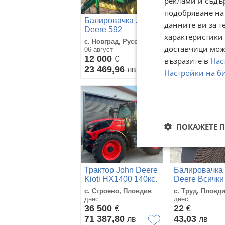
реклами и съдъ
подобряване на
Трактор John
Балировачка John
6195R
данните ви за т
Deere 592
характеристики 
гр. Ихтиман, С
с. Новград, Русе
област
доставчици може
06 август
вчера
12 000
€
78 000
възразите в
Нас
€
23 469,96
лв
152 554,74
Настройки на б
ПОКАЖЕТЕ 
Трактор John Deere
Балировачка
Kioti HX1400 140кс.
Deere Всички
2021
и модели
с. Строево, Пловдив
с. Труд, Пловд
днес
днес
36 500
22
€
€
71 387,80
43,03
лв
лв