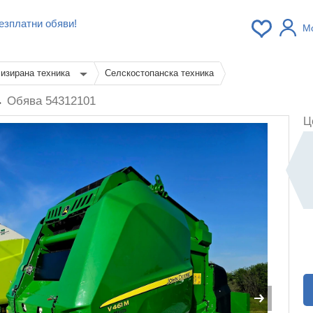
езплатни обяви!
М
изирана техника
Селскостопанска техника
 →
Обява 54312101
Ц