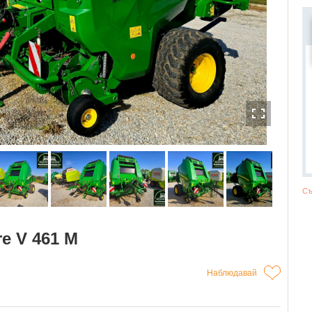
Съ
e V 461 M
Наблюдавай