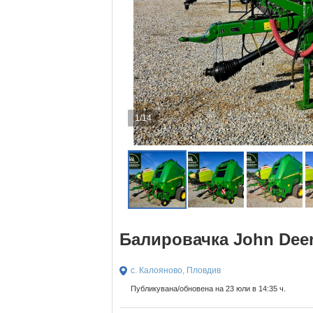
1/14
Балировачка John Deer
с. Калояново, Пловдив
Публикувана/обновена на 23 юли в 14:35 ч.