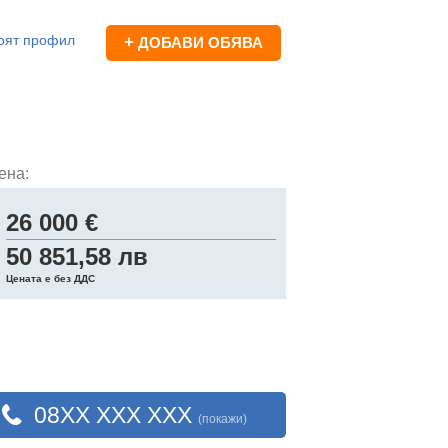
оят профил
+
ДОБАВИ ОБЯВА
ена:
26 000 €
50 851,58 лв
Цената е без ДДС
08XX XXX XXX
(покажи)