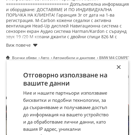
заключване
========================== Допълнителна информация
и оборудване: ДОСТАВЯМЕ И ПО ИНДИВИДУАЛНА
ПОРЪЧКА НА КЛИЕНТА! Гаранция 3г от дата на 1-ва
регистрация. M-Carbon кожени седалки с активна
вентилация Head-Up дисплей Навигационна система с
сензорен екран Аудио система Harman/Kardon с съраунд
звук 19 /20 M ковани джанти с двойни спици 826 M с
комбинирани гуми M аеродинамичен пакет M заден
спойлер M спортен диференциал M спортни спирачки M
Кожен волан Адаптивно M шаси Адаптивни LED фарове
Всички обяви
Авто
Автомобили и джипове
BMW M4 COMPETITI
КОЖА МЕРИНО/ЧЕРНА BMW Live Cockpit Professional 2-
зонален климатик Асистент за паркиране Камера за
×
заден ход Система за контрол на разстоянието при
☆
☆
Отговорно използване на
☆
☆
☆
паркиране (PDC) отпред и отзад Driving Assistant
Докладвай
Professional Active Guard Plus Активен круиз контрол със
вашите данни
Stop&Go функция Предупреждение за смяна на лентата
Предупреждение за напускане на лентата Разпознаване
Ние и нашите партньори използваме
Другите търсят също
на пътни знаци Предупреждение за напречно движение
бисквитки и подобни технологии, за
отпред и отзад Предупреждение за мъртва зона
Предотвратяване на сблъсък отзад Предупреждение за
да съхраняваме и получаваме достъп
сблъсък отпред с намеса на спирачките Предупреждение
до информация на вашето устройство
за кръстовище Разпознаване на светофари Функция за
и да обработваме лични данни, като
предупреждение за движение в грешна посока Асистент
за поддържане на лентата Асистент за аварийни ленти
вашия IP адрес, уникални
Асистент за аварийно спиране Асистент за дълги