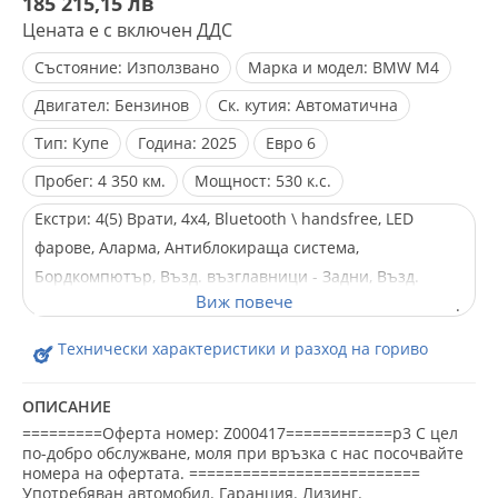
185 215,15 лв
Цената е с включен ДДС
Състояние:
Използвано
Марка и модел:
BMW M4
Двигател:
Бензинов
Ск. кутия:
Автоматична
Тип:
Купе
Година:
2025
Евро
6
Пробег:
4 350 км.
Мощност:
530 к.с.
Екстри:
4(5) Врати, 4x4, Bluetooth \ handsfree, LED
фарове, Аларма, Антиблокираща система,
Бордкомпютър, Възд. възглавници - Задни, Възд.
възглавници - Предни, Възд. възглавници - Стран., Ел.
Огледала, Ел. Стъкла, Ел. рег. на седалките, Ел. прогр.
Технически характеристики и разход на гориво
за стабилизиране, Климатроник, Кожен салон, Лети
джанти, Лизинг, Мултифункционален волан,
ОПИСАНИЕ
Навигация, Напълно обслужен, Нов внос, Парктроник,
=========Оферта номер: Z000417============p3 С цел
Подгряване на седалките, Сервизна книжка, Серво
по-добро обслужване, моля при връзка с нас посочвайте
номера на офертата. ==========================
усилвател на волана, Автопилот, Централно
Употребяван автомобил. Гаранция. Лизинг.