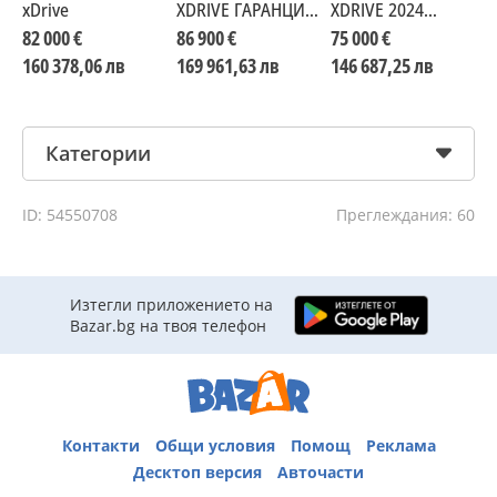
xDrive
XDRIVE ГАРАНЦИЯ
XDRIVE 2024
CERAMIC BUCKET
7200KM
82 000 €
86 900 €
75 000 €
6
SEATS
INDIVIDUAL
160 378,06 лв
169 961,63 лв
146 687,25 лв
1
Категории
ID: 54550708
Преглеждания: 60
Изтегли приложението на
Bazar.bg на твоя телефон
Контакти
Общи условия
Помощ
Реклама
Десктоп версия
Авточасти