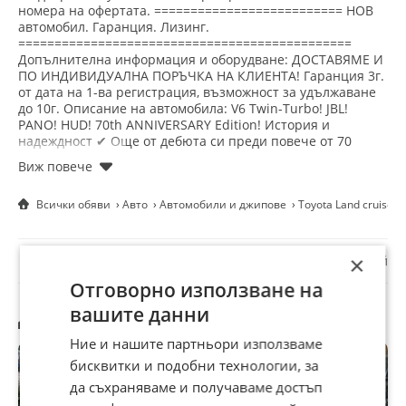
номера на офертата. ========================== НОВ
Автопилот, Централно заключване
автомобил. Гаранция. Лизинг.
==============================================
Допълнителна информация и оборудване: ДОСТАВЯМЕ И
ПО ИНДИВИДУАЛНА ПОРЪЧКА НА КЛИЕНТА! Гаранция 3г.
от дата на 1-ва регистрация, възможност за удължаване
до 10г. Описание на автомобила: V6 Twin-Turbo! JBL!
PANO! HUD! 70th ANNIVERSARY Edition! История и
надеждност ✔ Още от дебюта си преди повече от 70
години Toyota Land Cruiser се счита за истински символ
на надеждност и мощ. Днес започва нова глава в
историята на джиповете с представянето на Toyota Land
Всички обяви
Авто
Автомобили и джипове
Toyota Land cruise
Cruiser 300, който се счита за дългоочаквания наследник
на велика традиция и заслужава да бъде оценен. Статус и
готовност за всяка ситуация ✔ Toyota Land Cruiser 300 е
☆
☆
☆
☆
☆
симфония от изключителна практичност и здрав дизайн.
×
Докладвай
Красивите му линии и характерният дизайн на Toyota
Отговорно използване на
създават външен вид, който очарова още от пръв поглед.
В сравнение с други SUV-ове, Toyota Land Cruiser 300
вашите данни
Другите търсят също
изглежда обикновен и по-голям от традиционните малки
автомобили благодарение на блокировката на трите
Ние и нашите партньори използваме
диференциала, постоянното задвижване на четирите
бисквитки и подобни технологии, за
колела на системата Torsen AWD, рамковата конструкция
и неделимия заден мост. Надеждност и комфорт ✔
да съхраняваме и получаваме достъп
Отворете вратата на Toyota Land Cruiser 300 и ще влезете