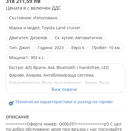
318 211,59 лв
Цената е с включен ДДС
Състояние:
Използвано
Марка и модел:
Toyota Land cruiser
Двигател:
Дизелов
Ск. кутия:
Автоматична
Тип:
Джип
Година:
2023
Евро
6
Пробег:
10 км.
Мощност:
303 к.с.
Екстри:
4(5) Врати, 4x4, Bluetooth \ handsfree, LED
фарове, Аларма, Антиблокираща система,
Бордкомпютър, Възд. възглавници - Задни, Възд.
възглавници - Предни, Възд. възглавници - Стран., Ел.
Огледала, Ел. Стъкла, Ел. рег. на седалките, Ел. прогр.
Технически характеристики и разход на гориво
за стабилизиране, Климатроник, Кожен салон, Лети
джанти, Лизинг, Мултифункционален волан,
ОПИСАНИЕ
Навигация, Напълно обслужен, Нов внос, Парктроник,
=========Оферта номер: Q000297============p3 С цел
Подгряване на седалките, Серво усилвател на волана,
по-добро обслужване, моля при връзка с нас посочвайте