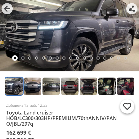
Добавена 13 май, 12:33 ч.
Toyota Land cruiser
НОВ/LC300/303HP/PREMIUM/70thANNIV/PAN
O/JBL/297q
162 699 €