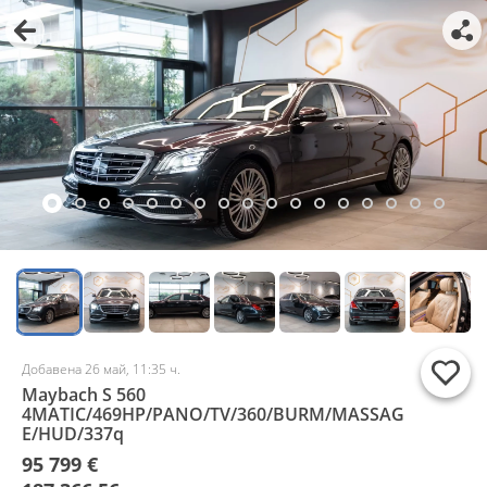
Добавена 26 май, 11:35 ч.
Maybach S 560
4MATIC/469HP/PANO/TV/360/BURM/MASSAG
E/HUD/337q
95 799 €