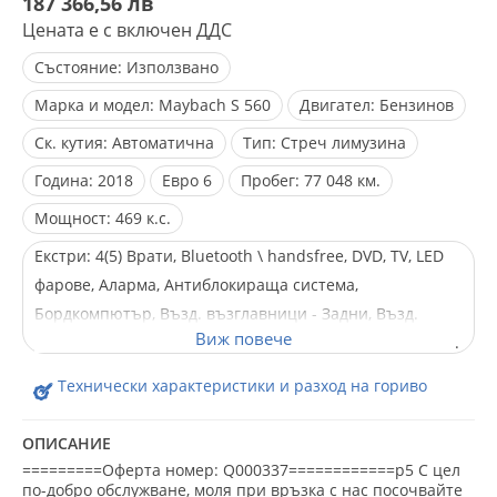
187 366,56 лв
Цената е с включен ДДС
Състояние:
Използвано
Марка и модел:
Maybach S 560
Двигател:
Бензинов
Ск. кутия:
Автоматична
Тип:
Стреч лимузина
Година:
2018
Евро
6
Пробег:
77 048 км.
Мощност:
469 к.с.
Екстри:
4(5) Врати, Bluetooth \ handsfree, DVD, TV, LED
фарове, Аларма, Антиблокираща система,
Бордкомпютър, Възд. възглавници - Задни, Възд.
възглавници - Предни, Възд. възглавници - Стран., Ел.
Огледала, Ел. Стъкла, Ел. рег. на седалките, Ел. прогр.
Технически характеристики и разход на гориво
за стабилизиране, Климатроник, Кожен салон, Лети
джанти, Лизинг, Мултифункционален волан,
ОПИСАНИЕ
Навигация, Напълно обслужен, Нов внос, Панорамен
=========Оферта номер: Q000337============p5 С цел
люк, Парктроник, Подгряване на седалките, Серво
по-добро обслужване, моля при връзка с нас посочвайте