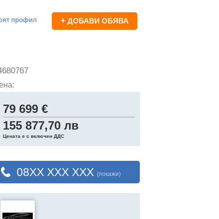
оят профил
+
ДОБАВИ ОБЯВА
4680767
ена:
79 699 €
155 877,70 лв
Цената е с включен ДДС
08XX XXX XXX
(покажи)