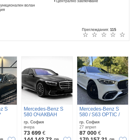
• Централно заключване
функционален волан
ция
Преглеждания:
115
☆
☆
☆
☆
☆
z S
Mercedes-Benz S
Mercedes-Benz S
*
580 ОЧАКВАН
580 / S63 OPTIC /
ВНОС S580 Long
LONG / 27000км
гр. София
гр. София
*
AMG 4Matic
вчера
27 април
BURMESTER
73 699
87 000
€
€
PANO
144 142,72
170 157,21
лв
лв
лв