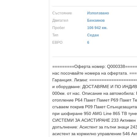
Състояние
Използвано
Двигател
Бензинов
Пробег
106 942 км.
Тип
Седан
ЕВРО
6
=========Оферта номер: Q000338======
нас посочвайте номера на офертата. ==
Гаранция. Лизинг. =================
и оборудване: ДОСТАВЯМЕ И ПО ИНДИВИ
000км. от нас. Описание на автомобила:
отопление P64 Пакет Памет P69 Пакет 
сгъваем покрив P09 Пакет Слънцезащита 
при шофиране 950 AMG Line 865 ТВ туне
СИСТЕМИ ЗА АСИСТИРАНЕ 233 Активен а
допълнение: Асистент за пътни знаци 24
асистент за кормилно управление 546 Акт