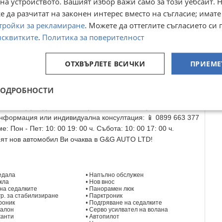
на устройството. Вашият избор важи само за този уебсайт. 
. 🌟 ЗАЩО ДА ИЗБЕРЕТЕ НАС? 🏢 ЗА НАС ✅ Доказан внос:
 да разчитат на законен интерес вместо на съгласие; имате
потребявани автомобили от официални представителства в
тройки за рекламиране
. Можете да оттеглите съгласието си 
ирано качество: Автомобили са преминали технически
исквитките
.
Политика за поверителност
ЦИЯ, или такава от нас. ✅ Индивидуален подход:
мираме перфектния автомобил за Вашите нужди. 🚚
ОТХВЪРЛЕТЕ ВСИЧКИ
ПРИЕМЕ
, пълни спецификации и VIN номер за всяка оферта. ✅
идуални поръчки до 14 работни дни. ✅ Сигурност:
 състояние, директно от доверени партньори. Пълно
ПОДРОБНОСТИ
: ➡️ Транспорт и регистрация в КАТ. ➡️ Транзитни номера. ➡️
раховки (Гражданска отговорност и Автокаско). 📞 КОНТАКТИ
информация или индивидуална консултация: 📱 0899 663 377
: Пон - Пет: 10: 00 19: 00 ч. Събота: 10: 00 17: 00 ч.
ият нов автомобил Ви очаква в G&G AUTO LTD!
ледала
• Напълно обслужен
ъкла
• Нов внос
. на седалките
• Панорамен люк
огр. за стабилизиране
• Парктроник
роник
• Подгряване на седалките
салон
• Серво усилвател на волана
жанти
• Автопилот