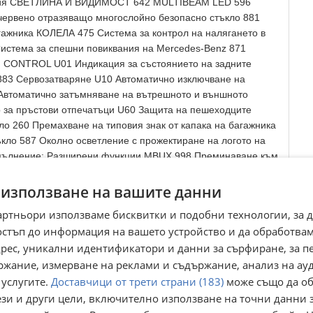
визия СВЕТЛИНА И ВИДИМОСТ 642 MULTIBEAM LED 596
червено отразяващо многослойно безопасно стъкло 881
гажника КОЛЕЛА 475 Система за контрол на налягането в
тема за спешни повиквания на Mercedes-Benz 871
CONTROL U01 Индикация за състоянието на задните
 883 Сервозатваряне U10 Автоматично изключване на
 Автоматично затъмняване на вътрешното и външното
р за пръстови отпечатъци U60 Защита на пешеходците
 260 Премахване на типовия знак от капака на багажника
кло 587 Околно осветление с прожектиране на логото на
ълнение: Разширени функции MBUX 998 Преминаване към
бем 76 литра 6U0 Цифрово допълнение: Спортен звук на
арителна подготовка за Live Traffic Information U19
 използване на вашите данни
ality за навигация 927 Система за пречистване на
артньори използваме бисквитки и подобни технологии, за 
 6 381 CI+BOX четец на карти 01U Цифрово допълнение:
остъп до информация на вашето устройство и да обработва
ни услуги 79B Предварителна подготовка за цифрово радио
адрес, уникални идентификатори и данни за сърфиране, за 
ЗА СТАНДАРТ EU6D. ========================== 💳
ржание, измерване на реклами и съдържание, анализ на ау
AUTO LTD предлагаме едни от най-добрите условия на
 на година. -Условия: 20% до 60% първоначална вноска и
 услугите.
Доставчици от трети страни (183)
може също да об
оходи(с първоначална вноска): -Одобрение само срещу лична
ези и други цели, включително използване на точни данни 
ит БЕЗ първоначална вноска до 40, 000 чрез TBI Bank ✨