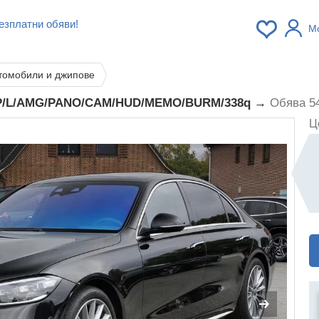
езплатни обяви!
М
томобили и джипове
3HP/L/AMG/PANO/CAM/HUD/MEMO/BURM/338q →
Обява 5
Ц