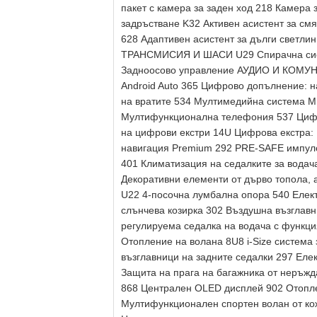
пакет с камера за заден ход 218 Камера
задръстване K32 Активен асистент за см
628 Адаптивен асистент за дълги светли
ТРАНСМИСИЯ И ШАСИ U29 Спирачна сист
Задноосово управление АУДИО И КОМУНИ
Android Auto 365 Цифрово допълнение: н
на вратите 534 Мултимедийна система M
Мултифункционална телефония 537 Цифр
на цифрови екстри 14U Цифрова екстра
навигация Premium 292 PRE-SAFE импул
401 Климатизация на седалките за водач
Декоративни елементи от дърво топола, 
U22 4-посочна лумбална опора 540 Елект
слънчева козирка 302 Въздушна възглавн
регулируема седалка на водача с функци
Отопление на волана 8U8 i-Size система
възглавници на задните седалки 297 Еле
Защита на прага на багажника от неръ
868 Централен OLED дисплей 902 Отоплен
Мултифункционален спортен волан от ко