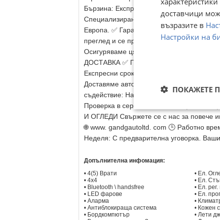
характеристики 
Бързина: Експресно одобрение на място
доставчици може
Специализиран дистрибутор на нови и у
възразите в
Нас
Европа. ✅ Гарантирано качество: Гарант
Настройки на б
преглед и се продават с фабрична ГАРАН
Осигуряваме цялостно преживяване и на
ДОСТАВКА ✅ Прозрачност: Реални снимки
Експресни срокове: Изпълнение на индив
Доставяме автомобили в оригиналното им
ПОКАЖЕТЕ 
съдействие: Нашият екип ще ви помогне с
Проверка в сервиз по Ваш избор. ➡️ Заст
И ОГЛЕДИ Свържете се с нас за повече 
🌐 www. gandgautoltd. com 🕒 Работно време
Неделя: С предварителна уговорка. Ваш
Допълнителна инфомация:
• 4(5) Врати
• Ел. Ог
• 4x4
• Ел. Ст
• Bluetooth \ handsfree
• Ел. рег
• LED фарове
• Ел. пр
• Аларма
• Климат
• Антиблокираща система
• Кожен 
• Бордкомпютър
• Лети д