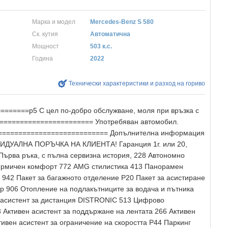
Марка и модел
Mercedes-Benz S 580
Ск. кутия
Автоматична
Мощност
503 к.с.
Година
2022
Технически характеристики и разход на гориво
======p5 С цел по-добро обслужване, моля при връзка с
======================== Употребяван автомобил.
============================= Допълнителна информация
ДУАЛНА ПОРЪЧКА НА КЛИЕНТА! Гаранция 1г. или 20,
 Първа ръка, с пълна сервизна история, 228 Автономно
Термичен комфорт 772 AMG стилистика 413 Панорамен
942 Пакет за багажното отделение P20 Пакет за асистиране
р 906 Отопление на подлакътниците за водача и пътника
систент за дистанция DISTRONIC 513 Цифрово
3 Активен асистент за поддържане на лентата 266 Активен
ивен асистент за ограничение на скоростта P44 Паркинг