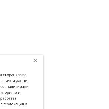
×
да съхраняваме
ме лични данни,
персонализирани
диторията и
работват
за геолокация и