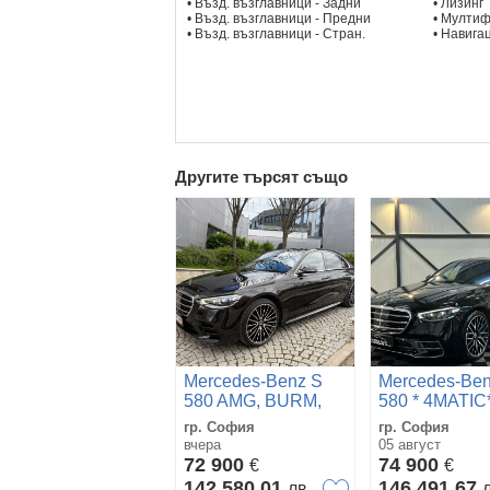
• Възд. възглавници - Задни
• Лизинг
• Възд. възглавници - Предни
• Мулти
• Възд. възглавници - Стран.
• Навига
Другите търсят също
Mercedes-Benz S
Mercedes-Ben
580 AMG, BURM,
580 * 4MATIC
PANO, MASSAGE,
ВАКУУМ*
гр. София
гр. София
DISTRONIC, MAX
BURMESTER
вчера
05 август
FULL
ОБДУХ* 360*
72 900
74 900
€
€
142 580,01
146 491,67
лв