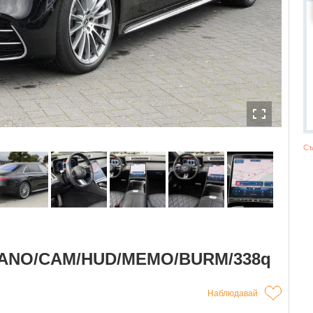
Съ
PANO/CAM/HUD/MEMO/BURM/338q
Наблюдавай