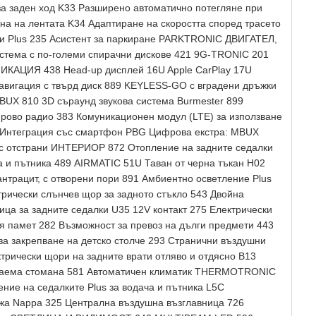
 за заден ход K33 Разширено автоматично потегляне при
яна на лентата K34 Адаптиране на скоростта според трасето
ни Plus 235 Асистент за паркиране PARKTRONIC ДВИГАТЕЛ,
ема с по-големи спирачни дискове 421 9G-TRONIC 201
КАЦИЯ 438 Head-up дисплей 16U Apple CarPlay 17U
авигация с твърд диск 889 KEYLESS-GO с вградени дръжки
BUX 810 3D съраунд звукова система Burmester 899
ово радио 383 Комуникационен модул (LTE) за използване
: Интеграция със смартфон PBG Цифрова екстра: MBUX
с отстрани ИНТЕРИОР 872 Отопление на задните седалки
а и пътника 489 AIRMATIC 51U Таван от черна тъкан H02
антрацит, с отворени пори 891 Амбиентно осветление Plus
рически слънчев щор за задното стъкло 543 Двойна
ица за задните седалки U35 12V контакт 275 Електрически
я памет 282 Възможност за превоз на дълги предмети 443
 за закрепване на детско столче 293 Странични въздушни
ктрически щори на задните врати отляво и отдясно B13
ждаема стомана 581 Автоматичен климатик THERMOTRONIC
ие на седалките Plus за водача и пътника L5C
жа Nappa 325 Централна въздушна възглавница 726