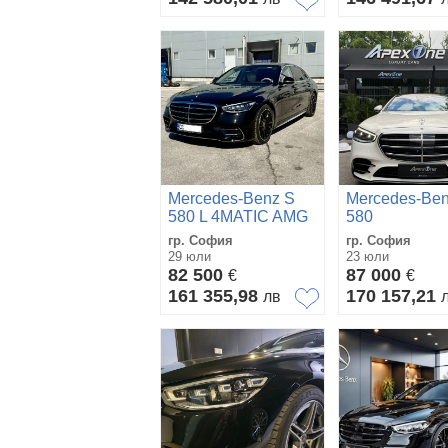
Mercedes-Benz S
Mercedes-Ben
580 L 4MATIC AMG
580
ГАРАНЦИЯ ДО
гр. София
гр. София
2027
29 юли
23 юли
82 500
87 000
€
€
161 355,98
170 157,21
лв