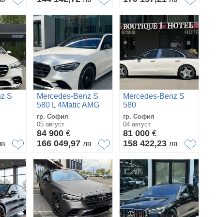
z S
Mercedes-Benz S
Mercedes-Benz S
580 L 4Matic AMG
580
AMG/LONG/BURM/TV
Line = MGT Select 2
гр. София
гр. София
=
05 август
04 август
84 900
81 000
€
€
166 049,97
158 422,23
лв
лв
лв