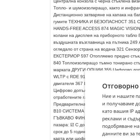
Централна конзола с черна стъклена 
Топло- и шумоизолиращо, както и инфра
Дистанционно затваряне на капака на ба
гумите ТЕХНИКА И БЕЗОПАСНОСТ 351 Сис
HANDS-FREE ACCESS 874 MAGIC VISION 
колани на дисплея на приборното табло
въздушната възглавница на пътника 249
огледало от страна на водача 321 Сензо
ЕКСТЕРИОР 597 Отопляемо предно стъкло
840 Топлоизолиращо тъмно тонирано стъ
марката ДРУГИ ОПЦИИ 355 Цифрово доп
WLTP с RDE 916 Резервоар за гориво с о
двигателя 367 Цифрово допълнение: Предв
Отговорно
Цифрово допълнение: MBUX Augmented Re
Ние и нашите п
отработените газове по стандарта EURO
и получаваме д
Предварителна подготовка за навигацион
като вашия IP 
B10 СИСТЕМА ЗА ГОРИВНИ РЕЗЕРВОАРИ 
реклами и съдъ
ГЪВКАВО ФИНАНСИРАНЕ (ЛИЗИНГ) В G&G 
пазара: ☑️ С доказан доход: Лихва от 4%
подобряване на
срок до 5 години. ☑️ БЕЗ доказване на д
данните ви за т
карта или шофьорска книжка! ☑️ Автокред