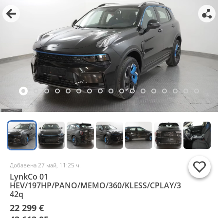
Добавена 27 май, 11:25 ч.
LynkCo 01
HEV/197HP/PANO/MEMO/360/KLESS/CPLAY/3
42q
22 299 €