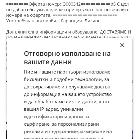
Навигация, Напълно обслужен, Нов внос, Панорамен
=========Оферта номер: Q000342============p5 С цел
люк, Парктроник, Подгряване на седалките, Автопилот,
по-добро обслужване, моля при връзка с нас посочвайте
номера на офертата. ==========================
Централно заключване
Употребяван автомобил. Гаранция. Лизинг.
==============================================
Допълнителна информация и оборудване: ДОСТАВЯМЕ И
ПО ИНДИВИДУАЛНА ПОРЪЧКА НА КЛИЕНТА! Гаранция 1г.
×
или 20, 000км. от нас. Описание на автомобила: ХИБРИД /
БЕНЗИН / ЕЛЕКТРОМОТОР 40 КВТ (145 КВТ) БЕЗ ПЛЪГ-ИН!
Отговорно използване на
(САМОЗАРЕЖДАЩ СЕ) ДОБРЕ ПОДДЪРЖАН АВТОМОБИЛ
ОТ ПЪРВИЯ СОБСТВЕНИК ПОСЛЕДЕН СЕРВИЗ ПРИ 22 859
вашите данни
КМ НЕМСКИ АВТОМОБИЛ МЕТАЛИЧНО ЛАКИРАНЕ
KEYLESS GO БЕЗКЛЮЧОВА СИСТЕМА ЗА ЗАКЛЮЧВАНЕ И
Ние и нашите партньори използваме
СТАРТИРАНЕ 17-ИНЧОВИ LM ДЖАНТИ EURO 6d
бисквитки и подобни технологии, за
Всички обяви
Авто
Автомобили и джипове
LynkCo 01 HEV/197
АВТОМАТИК 7-СТЕПЕННА ДВОЙНО СЪЕДИНИТЕЛНА
да съхраняваме и получаваме достъп
КУТИЯ ТЕМПОМАТ ВКЛ. АДАПТИВЕН КРУИЗ КОНТРОЛ
(ACC) АВТ. РЕГУЛИРАНЕ НА РАЗСТОЯНИЕТО ДО ПРЕДНИЯ
до информация на вашето устройство
☆
☆
☆
☆
☆
АВТОМОБИЛ СПОРТЕН МУЛТИФУНКЦИОНАЛЕН КОЖЕН
Докладвай
и да обработваме лични данни, като
ВОЛАН ПЪЛНО LED ОСВЕТЛЕНИЕ АССИСТЕНТ ЗА ДЪЛГИ
вашия IP адрес, уникални
СВЕТЛИНИ (АВТ. ИЗКЛЮЧВАНЕ И ВКЛЮЧВАНЕ) ЕЛ.
СПОРТНО-КОМФОРТНИ СЕДАЛКИ С ЧАСТИЧНО КОЖНО
идентификатори и данни за
Другите търсят също
ПОКРИТИЕ ЧЕРНО / СИВО ОТОПЛЕНИЕ НА СЕДАЛКИТЕ
сърфиране, за персонализирани
ФУНКЦИЯ ЗА ЗАПОМНЯНЕ ЗА ВОДАЧА ЕЛЕКТРИЧЕСКА
реклами и съдържание, измерване на
ЛЪМБЕНА ПОДКРЕПА ЗА ВОДАЧА СИСТЕМА ЗА
ПАРКИРАНЕ (PDC) ОТПРЕД + ОТЗАД АССИСТЕНТ ЗА
реклами и съдържание, анализ на