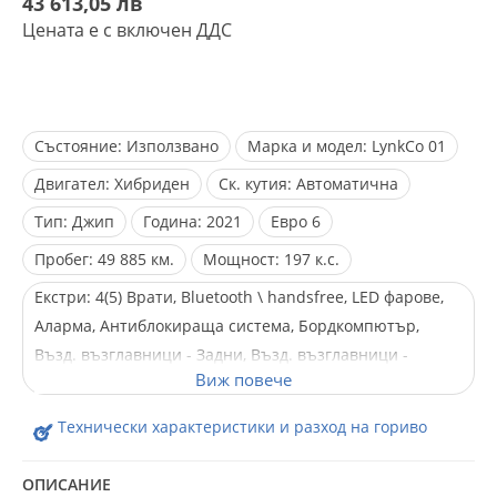
43 613,05 лв
Цената е с включен ДДС
Състояние:
Използвано
Марка и модел:
LynkCo 01
Двигател:
Хибриден
Ск. кутия:
Автоматична
Тип:
Джип
Година:
2021
Евро
6
Пробег:
49 885 км.
Мощност:
197 к.с.
Екстри:
4(5) Врати, Bluetooth \ handsfree, LED фарове,
Аларма, Антиблокираща система, Бордкомпютър,
Възд. възглавници - Задни, Възд. възглавници -
Предни, Възд. възглавници - Стран., Ел. Огледала, Ел.
Стъкла, Ел. рег. на седалките, Ел. прогр. за
Технически характеристики и разход на гориво
стабилизиране, Климатроник, Кожен салон, Лети
джанти, Лизинг, Мултифункционален волан,
ОПИСАНИЕ