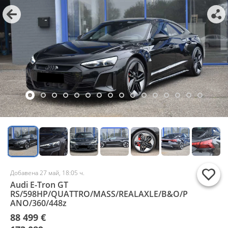
Добавена 27 май, 18:05 ч.
Audi E-Tron GT
RS/598HP/QUATTRO/MASS/REALAXLE/B&O/P
ANO/360/448z
88 499 €