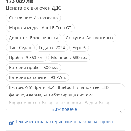
173 089 лв
Цената е с включен ДДС
Състояние:
Използвано
Марка и модел:
Audi E-Tron GT
Двигател:
Електрически
Ск. кутия:
Автоматична
Тип:
Седан
Година:
2024
Евро
6
Пробег:
9 863 км.
Мощност:
680 к.с.
Батерия пробег:
500 км.
Батерия капацитет:
93 kWh.
Екстри:
4(5) Врати, 4x4, Bluetooth \ handsfree, LED
фарове, Аларма, Антиблокираща система,
Бордкомпютър, Възд. възглавници - Задни, Възд.
възглавници - Предни, Възд. възглавници - Стран., Ел.
Огледала, Ел. Стъкла, Ел. рег. на седалките, Ел. прогр.
Технически характеристики и разход на гориво
за стабилизиране, Климатроник, Кожен салон, Лети