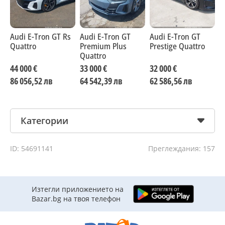
Audi E-Tron GT Rs
Audi E-Tron GT
Audi E-Tron GT
A
Quattro
Premium Plus
Prestige Quattro
q
Quattro
А
П
44 000 €
33 000 €
32 000 €
4
В
86 056,52 лв
64 542,39 лв
62 586,56 лв
9
Категории
ID: 54691141
Преглеждания: 157
Изтегли приложението на
Bazar.bg на твоя телефон