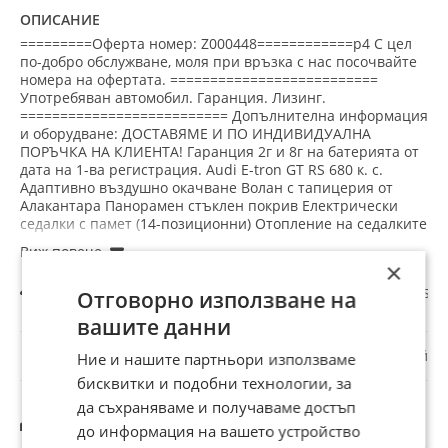
джанти, Лизинг, Мултифункционален волан,
ОПИСАНИЕ
Навигация, Напълно обслужен, Нов внос, Панорамен
=========Оферта номер: Z000448============p4 С цел
люк, Парктроник, Подгряване на седалките, Сервизна
по-добро обслужване, моля при връзка с нас посочвайте
номера на офертата. ==========================
книжка, Серво усилвател на волана, Автопилот,
Употребяван автомобил. Гаранция. Лизинг.
Централно заключване
========================== Допълнителна информация
и оборудване: ДОСТАВЯМЕ И ПО ИНДИВИДУАЛНА
ПОРЪЧКА НА КЛИЕНТА! Гаранция 2г и 8г на батерията от
дата на 1-ва регистрация. Audi E-tron GT RS 680 к. с.
Адаптивно въздушно окачване Волан с тапицерия от
Алакантара Панорамен стъклен покрив Електрически
седалки с памет (14-позиционни) Отопление на седалките
Вентилация на седалките Седалки с масаж Безключов
достъп и стартиране Активен асистент за поддържане на
×
лентата Адаптивен круиз контрол Асистент за слепи зони
Всички обяви
Авто
Автомобили и джипове
Audi E-Tron GT RS
Електрически отопляеми и сгъваеми огледала Активна
Отговорно използване на
помощ при паркиране със съраунд изглед LED задни
вашите данни
светлини с анимация Матрични LED фарове с Audi Laser
☆
☆
☆
☆
☆
Bang & Olufsen съраунд звукова система Управление на
Докладвай
Ние и нашите партньори използваме
задния мост/управление на всички колела Head-up
бисквитки и подобни технологии, за
дисплей Карбонов интериорен и екстериорен пакет
Тъмни стъкла. ========================== 💳 ГЪВКАВО
да съхраняваме и получаваме достъп
Другите търсят също
ФИНАНСИРАНЕ (ЛИЗИНГ) В G&G AUTO LTD предлагаме
до информация на вашето устройство
едни от най-добрите условия на пазара: ☑️ С доказан