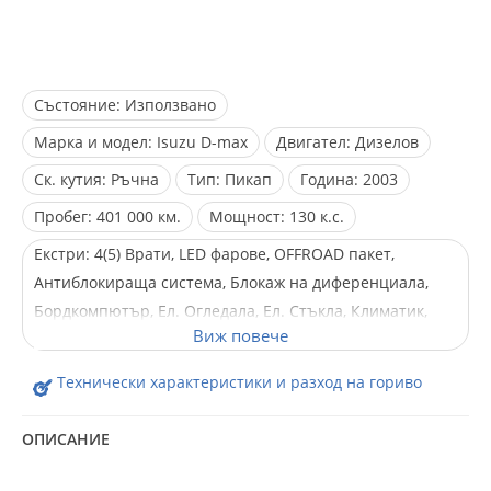
Състояние:
Използвано
Марка и модел:
Isuzu D-max
Двигател:
Дизелов
Ск. кутия:
Ръчна
Тип:
Пикап
Година:
2003
Пробег:
401 000 км.
Мощност:
130 к.с.
Екстри:
4(5) Врати, LED фарове, OFFROAD пакет,
Антиблокираща система, Блокаж на диференциала,
Бордкомпютър, Ел. Огледала, Ел. Стъкла, Климатик,
Лети джанти, С регистрация, Халогенни фарове,
Централно заключване
Технически характеристики и разход на гориво
ОПИСАНИЕ