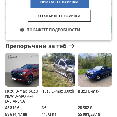
ПРИЕМЕТЕ ВСИЧКИ
ОТХВЪРЛЕТЕ ВСИЧКИ
гр. Велико Търново
Велико Търново
ПОКАЖЕТЕ ПОДРОБНОСТИ
Препоръчани за теб
Isuzu D-max ISUZU
Isuzu D-max 3.0tdi
Isuzu D-max
I
NEW D-MAX 4x4
D/C ARENA
45 819 €
6 €
28 582 €
3
89 614,17 лв
11,73 лв
55 901,53 лв
6