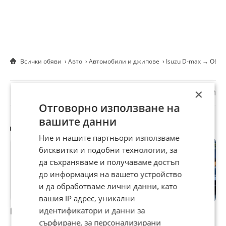
Всички обяви
Авто
Автомобили и джипове
Isuzu D-max → Обяв
☆
☆
☆
☆
☆
×
Докладвай
Отговорно използване на
вашите данни
Другите търсят също
Ние и нашите партньори използваме
бисквитки и подобни технологии, за
да съхраняваме и получаваме достъп
до информация на вашето устройство
и да обработваме лични данни, като
вашия IP адрес, уникални
идентификатори и данни за
Isuzu D-max
Isuzu D-max
Isuzu D-max 2.5D*
I
2.5ЧАСТИ
* ПЪЛНА
T
сърфиране, за персонализирани