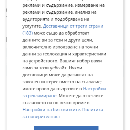
ГАРАНЦИЯ!!!
реклами и съдържание, измерване на
6 €
11 €
7 390 €
7
реклами и съдържание, анализ на
11,73 лв
21,51 лв
14 453,58 лв
1
аудиторията и подобряване на
услугите.
Доставчици от трети страни
(183)
може също да обработват
Потребител
данните ви за тези и други цели,
включително използване на точни
данни за геолокация и характеристики
на устройството. Вашият избор важи
само за този уебсайт. Някои
доставчици може да разчитат на
законен интерес вместо на съгласие;
имате право да възразите в
Настройки
за рекламиране
. Можете да оттеглите
ОЛИМПИК - ЯСЕН СИМОВ - ЕООД
съгласието си по всяко време в
В Bazar.BG от 14 ноември 2014г.
Настройки на бисквитките
.
Политика
Последно активен вчера в 16:36 ч.
за поверителност
106 Обяви