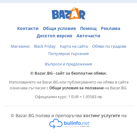
оферта. ✅ Експресни срокове: Изпълнение на
индивидуални поръчки до 14 работни дни. ✅ Сигурност:
Доставяме автомобили в оригиналното им състояние,
директно от доверени партньори. Пълно съдействие:
Нашият екип ще ви помогне с: ➡️ Транспорт и
Контакти
Общи условия
Помощ
Реклама
регистрация в КАТ. ➡️ Транзитни номера. ➡️ Проверка в
Десктоп версия
Авточасти
сервиз по Ваш избор. ➡️ Застраховки (Гражданска
отговорност и Автокаско). 📞 КОНТАКТИ И ОГЛЕДИ
Магазини
Black Friday
Карта на сайта
Обяви по градове
Свържете се с нас за повече информация или
Популярни търсения
индивидуална консултация: 📱 0899 663 377 🌐 www.
gandgautoltd. com 🕒 Работно време: Пон - Пет: 10: 00 19:
Въпроси и предложения
00 ч. Събота: 10: 00 17: 00 ч. Неделя: С предварителна
уговорка. Вашият нов автомобил Ви очаква в G&G AUTO
© Bazar.BG - сайт за безплатни обяви.
LTD!
Използването на Bazar.BG или публикуването на обява в сайта
означава съгласие с
Общи условия за ползване
на Bazar.BG.
Официален курс: 1 EUR = 1.95583 лв.
© Bazar.BG ползва и препоръчва
хостинг услугите
на