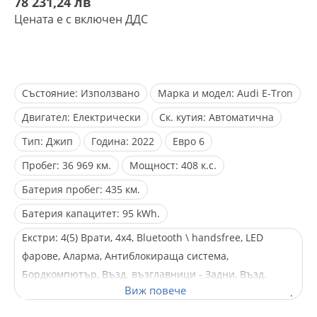
78 231,24 лв
Цената е с включен ДДС
Състояние:
Използвано
Марка и модел:
Audi E-Tron
Двигател:
Електрически
Ск. кутия:
Автоматична
Тип:
Джип
Година:
2022
Евро
6
Пробег:
36 969 км.
Мощност:
408 к.с.
Батерия пробег:
435 км.
Батерия капацитет:
95 kWh.
Екстри:
4(5) Врати, 4x4, Bluetooth \ handsfree, LED
фарове, Аларма, Антиблокираща система,
Бордкомпютър, Възд. възглавници - Задни, Възд.
възглавници - Предни, Възд. възглавници - Стран., Ел.
Огледала, Ел. Стъкла, Ел. прогр. за стабилизиране,