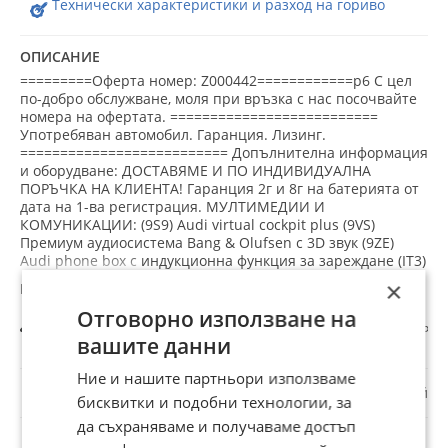
Технически характеристики и разход на гориво
Климатроник, Кожен салон, Лети джанти, Лизинг,
Мултифункционален волан, Навигация, Напълно
ОПИСАНИЕ
обслужен, Нов внос, Панорамен люк, Парктроник,
=========Оферта номер: Z000442============p6 С цел
Подгряване на седалките, Сервизна книжка, Серво
по-добро обслужване, моля при връзка с нас посочвайте
номера на офертата. ==========================
усилвател на волана, Автопилот, Централно
Употребяван автомобил. Гаранция. Лизинг.
заключване
========================== Допълнителна информация
и оборудване: ДОСТАВЯМЕ И ПО ИНДИВИДУАЛНА
ПОРЪЧКА НА КЛИЕНТА! Гаранция 2г и 8г на батерията от
дата на 1-ва регистрация. МУЛТИМЕДИИ И
КОМУНИКАЦИИ: (9S9) Audi virtual cockpit plus (9VS)
Премиум аудиосистема Bang & Olufsen с 3D звук (9ZE)
Audi phone box с индукционна функция за зареждане (IT3)
Audi connect (QV3) Цифров радиоприем (DAB) (GB1) Audi
×
phone box LTE (7UG) MMI Navigation plus с MMI touch (IU1)
Отговорно използване на
Интерфейс за смартфон БЕЗОПАСНОСТ: (8T5) Адаптивна
Всички обяви
Авто
Автомобили и джипове
Audi E-Tron 55/SPO
система за поддържане на скоростта ACC (Adaptive Cruise
вашите данни
Control) с автоматично регулиране на дистанцията (IW3)
Audi connect Notruf & Service с Audi connect Remote &
Ние и нашите партньори използваме
☆
☆
☆
☆
☆
Control (PCC) Асистиращ пакет Tour (6K8) Audi pre sense
Докладвай
бисквитки и подобни технологии, за
front (4L6) Автоматично затъмняващо се вътрешно
огледало, без рамка (7Y1) Audi side Assist (система за
да съхраняваме и получаваме достъп
слепи ъгли) (QR9) Камера за разпознаване на пътни