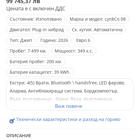
99 745,37 лв
Цената е с включен ДДС
Състояние:
Използвано
Марка и модел:
LynkCo 08
Двигател:
Plug-in хибрид
Ск. кутия:
Автоматична
Тип:
Джип
Година:
2026
Евро
6
Пробег:
7 499 км.
Мощност:
349 к.с.
Батерия пробег:
200 км.
Батерия капацитет:
39 kWh.
Екстри:
4(5) Врати, Bluetooth \ handsfree, LED фарове,
Аларма, Антиблокираща система, Бордкомпютър,
Възд. възглавници - Задни, Възд. възглавници -
Предни, Възд. възглавници - Стран., Ел. Огледала, Ел.
Стъкла, Ел. рег. на седалките, Ел. прогр. за
Технически характеристики и разход на гориво
стабилизиране, Климатроник, Кожен салон, Лети
джанти, Лизинг, Мултифункционален волан,
ОПИСАНИЕ
Навигация, Напълно обслужен, Нов внос, Панорамен