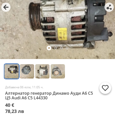
Добавена 06 юли, 11:05 ч.
Алтернатор генератор Динамо Ауди А6 С5
Ц5 Audi A6 C5 L44330
40 €
78,23 лв