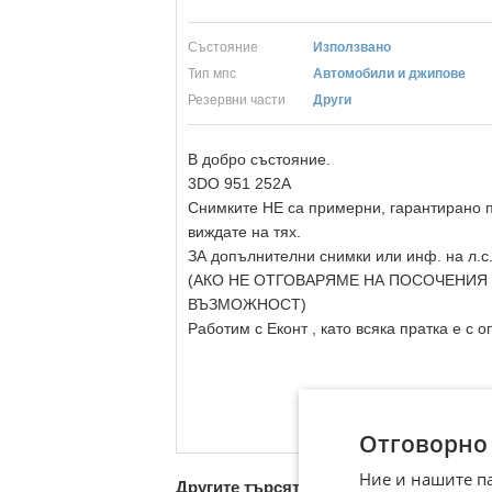
Състояние
Използвано
Тип мпс
Автомобили и джипове
Резервни части
Други
В добро състояние.
3DO 951 252A
Снимките НЕ са примерни, гарантирано п
виждате на тях.
ЗА допълнителни снимки или инф. на л.с
(АКО НЕ ОТГОВАРЯМЕ НА ПОСОЧЕНИЯ
ВЪЗМОЖНОСТ)
Работим с Еконт , като всяка пратка е с оп
Отговорно
Ние и нашите п
Другите търсят също