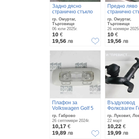
Задно дясно
Предно ляво
странично стъкло
странично ст
за Голф 5
за Голф 5
гр. Омуртаг,
гр. Омуртаг,
Volkswagen Golf 5
Volkswagen Go
Търговище
Търговище
06 юли 2025г.
26 ноември 2025г
10
10
€
€
19,56
19,56
лв
лв
Плафон за
Въздуховод
Volkswagen Golf 5
Фолксваген Г
(2003-2009)
VW Golf 5 1.9
гр. Габрово
гр. Луковит, Ло
26 септември 2024г.
22 март
10,17
10,22
€
€
19,89
19,99
лв
лв