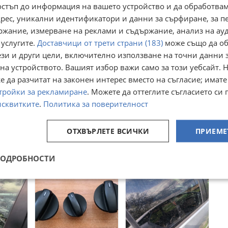
остъп до информация на вашето устройство и да обработва
адрес, уникални идентификатори и данни за сърфиране, за 
ржание, измерване на реклами и съдържание, анализ на ау
 услугите.
Доставчици от трети страни (183)
може също да об
ези и други цели, включително използване на точни данни 
на устройството. Вашият избор важи само за този уебсайт. 
 да разчитат на законен интерес вместо на съгласие; имате
Ключ копче фарове
Предно дясно
тройки за рекламиране
. Можете да оттеглите съгласието си 
тачки
за Голф 5
странично стъкло
TDI ,
исквитките
.
Политика за поверителност
Volkswagen Golf 5
за Голф 5
гр. Омуртаг,
гр. Омуртаг,
1K0941431AH
Volkswagen Golf 5
ок
Търговище
Търговище
09 април 2025г.
06 юни 2025г.
ОТХВЪРЛЕТЕ ВСИЧКИ
ПРИЕМЕ
10,23
10
€
€
20,01
19,56
лв
лв
ПОДРОБНОСТИ