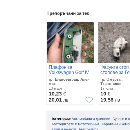
Препоръчани за теб
Плафон за
Фасунга стоп
Volkswagen Golf IV
стопове за Г
Пасат Volksw
гр. Благоевград, Ален
гр. Омуртаг,
Golf 5 Passat
мак
Търговище
Jetta
10 март
17 юли
10,23
10
€
€
20,01
19,56
лв
лв
Категории:
Автомобили и джипове
Бусове и 
Мотоциклети и мототехника
Каравани и кемп
Гуми и джанти
Авто услуги