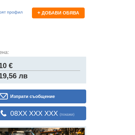
оят профил
+
ДОБАВИ ОБЯВА
ена:
10 €
19,56 лв
Изпрати съобщение
08XX XXX XXX
(покажи)