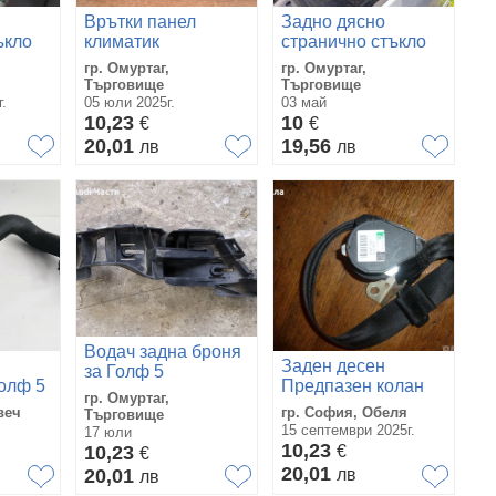
Врътки панел
Задно дясно
ъкло
климатик
странично стъкло
климатроник за
за Голф 5
гр. Омуртаг,
гр. Омуртаг,
lf 5
Голф 5 Volkswagen
Volkswagen Golf 5
Търговище
Търговище
Golf 5
.
05 юли 2025г.
03 май
10,23
10
€
€
20,01
19,56
лв
лв
Водач задна броня
Заден десен
за Голф 5
олф 5
Предпазен колан
Volkswagen Golf 5
гр. Омуртаг,
 Tdi
Volkswagen Golf
1K6807394 /
веч
гр. София, Обеля
Търговище
5,Фолксваген Голф
1K6807376
15 септември 2025г.
17 юли
5
10,23
10,23
€
€
20,01
20,01
лв
лв