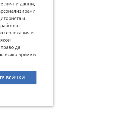
ме лични данни,
персонализирани
диторията и
работват
за геолокация и
Някои
 право да
по всяко време в
ТЕ ВСИЧКИ