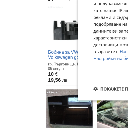
и получаваме д
като вашия IP 
реклами и съдъ
подобряване на
данните ви за т
характеристики 
доставчици може
възразите в
Нас
Бобина за VW
Помпичка чис
Volkswagen golf
VW Golf 5 2.0 
Настройки на б
seat
1К6955651
гр. Търговище, Център
гр. Перник, Изт
05 август
11 май 2025г.
10
10,23
€
€
19,56
20,01
лв
лв
ПОКАЖЕТЕ 