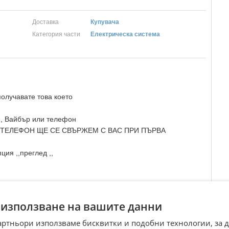
Доставка
Купувача
Категория части
Електрическа система
олучавате това което
., Вайбър или телефон
 ТЕЛЕФОН ЩЕ СЕ СВЪРЖЕМ С ВАС ПРИ ПЪРВА
ция ,,преглед ,,
Преглеждания:
51
☆
☆
☆
☆
☆
 използване на вашите данни
артньори използваме бисквитки и подобни технологии, за 