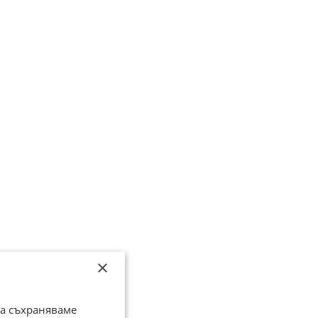
×
да съхраняваме