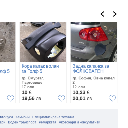
Д
Кора капак волан
Задна капачка за
на
олф 5
за Голф 5
ФОЛКСВАГЕН
Vo
гр
agen
Volkswagen Golf 5
ГОЛФ
2.
гр. Омуртаг,
гр. София, Овча купел
Ин
 Touran
Passat Touran Jetta
VOLKSWAGEN
Търговище
2
За
1K0858625
GOLF
17 юли
12 юли
02
10
10,23
1
€
€
19,56
20,01
1
лв
лв
автобуси
Камиони
Специализирана техника
ери
Воден транспорт
Ремаркета
Аксесоари и консумативи