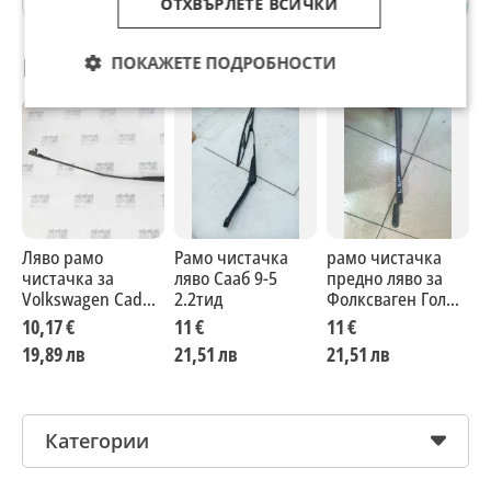
ОТХВЪРЛЕТЕ ВСИЧКИ
Препоръчани за теб
ПОКАЖЕТЕ ПОДРОБНОСТИ
Ляво рамо
Рамо чистачка
рамо чистачка
р
чистачка за
ляво Сааб 9-5
предно ляво за
п
Volkswagen Caddy
2.2тид
Фолксваген Голф
Ф
III (2004-2010)
4 1.6
4
10,17 €
11 €
11 €
1
19,89 лв
21,51 лв
21,51 лв
2
Категории