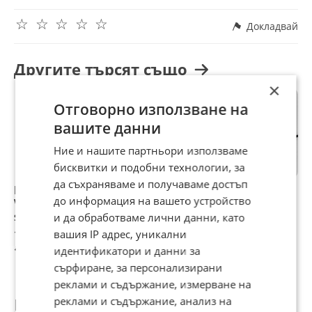
☆
☆
☆
☆
☆
Докладвай
Другите търсят също
×
Отговорно използване на
вашите данни
Ние и нашите партньори използваме
бисквитки и подобни технологии, за
да съхраняваме и получаваме достъп
Бобина за VW
Ляво Рамо
Дясно Рамо
Д
до информация на вашето устройство
Volkswagen golf
Чистачка
Чистачка
ч
seat
Фолксваген Голф
Фолксваген Голф
V
и да обработваме лични данни, като
5 VW Golf 5
5 VW Golf 5
(
10 €
10,22 €
10,22 €
1
вашия IP адрес, уникални
19,56 лв
19,99 лв
19,99 лв
1
идентификатори и данни за
сърфиране, за персонализирани
реклами и съдържание, измерване на
Потребител
реклами и съдържание, анализ на