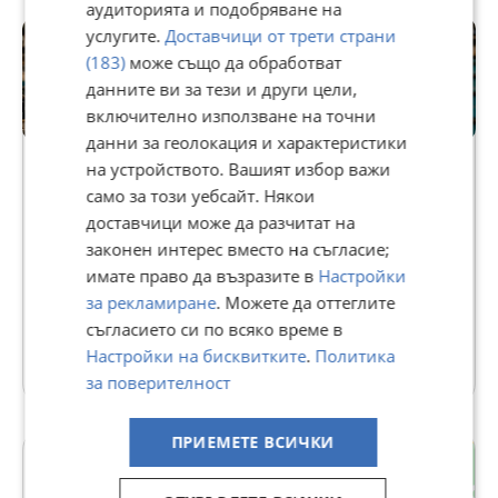
аудиторията и подобряване на
услугите.
Доставчици от трети страни
(183)
може също да обработват
данните ви за тези и други цели,
включително използване на точни
Premium
данни за геолокация и характеристики
на устройството. Вашият избор важи
само за този уебсайт. Някои
SK Parts
доставчици може да разчитат на
В Bazar.BG от 12 ноември 2012г.
законен интерес вместо на съгласие;
Последно активен вчера в 09:10 ч.
имате право да възразите в
Настройки
Телефон(и):
0885391339
за рекламиране
. Можете да оттеглите
съгласието си по всяко време в
1819 Обяви
Настройки на бисквитките
.
Политика
за поверителност
ПРИЕМЕТЕ ВСИЧКИ
гр. Петрич
Благоевград