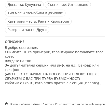
Доставка:
Купувача
Състояние:
Използвано
Тип мпс:
Автомобили и джипове
Категория части:
Рама и Каросерия
Резервни части:
Други
ОПИСАНИЕ
В добро състояние.
Снимките НЕ са примерни, гарантирано получавате това
което
виждате на тях.
ЗА допълнителни снимки или инф. на л.с., Вайбър или
телефон
(АКО НЕ ОТГОВАРЯМЕ НА ПОСОЧЕНИЯ ТЕЛЕФОН ЩЕ СЕ
СВЪРЖЕМ С ВАС ПРИ ПЪРВА ВЪЗМОЖНОСТ)
Работим с Еконт , като всяка пратка е с опция ,,преглед ,,
Всички обяви
Авто
Части
Рамо чистачка ляво за Volkswagen Gol