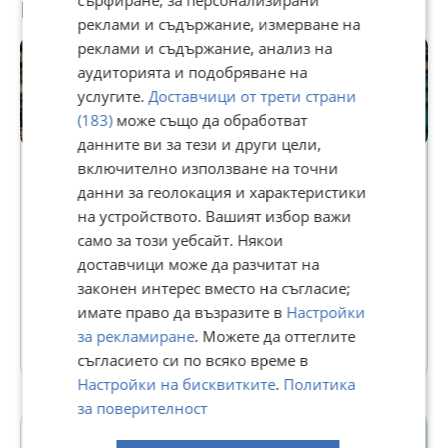
Потребител
реклами и съдържание, измерване на
реклами и съдържание, анализ на
аудиторията и подобряване на
услугите.
Доставчици от трети страни
(183)
може също да обработват
данните ви за тези и други цели,
Premium
включително използване на точни
данни за геолокация и характеристики
SK Parts
на устройството. Вашият избор важи
само за този уебсайт. Някои
В Bazar.BG от 12 ноември 2012г.
доставчици може да разчитат на
Последно активен днес в 09:10 ч.
Телефон(и):
0885391339
законен интерес вместо на съгласие;
имате право да възразите в
Настройки
за рекламиране
. Можете да оттеглите
1819 Обяви
съгласието си по всяко време в
Настройки на бисквитките
.
Политика
за поверителност
гр. Петрич