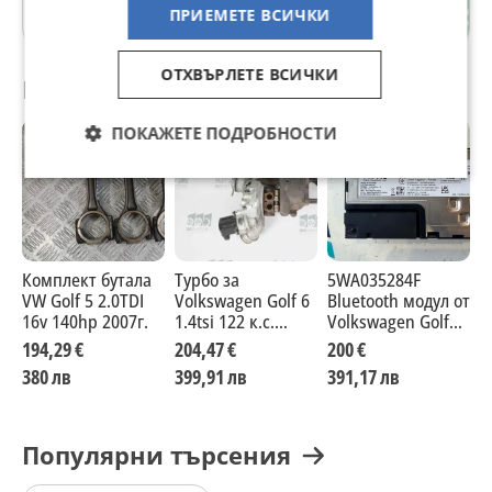
Благоевград
ПРИЕМЕТЕ ВСИЧКИ
ОТХВЪРЛЕТЕ ВСИЧКИ
Препоръчани за теб
ПОКАЖЕТЕ ПОДРОБНОСТИ
Комплект бутала
Турбо за
5WA035284F
Т
VW Golf 5 2.0TDI
Volkswagen Golf 6
Bluetooth модул от
A
16v 140hp 2007г.
1.4tsi 122 к.с.
Volkswagen Golf
-
(2008-2013) 49373-
VIII, 2.0 TDI
г
194,29 €
204,47 €
200 €
2
01004
BlueMotion,
380 лв
399,91 лв
391,17 лв
4
двигател DTTC,
150 кс.
Популярни търсения