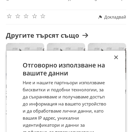
☆
☆
☆
☆
☆
Докладвай
Другите търсят също
×
Отговорно използване на
вашите данни
Ние и нашите партньори използваме
Глава оборудвана
Глава оборудвана
Глава оборудвана
Т
бисквитки и подобни технологии, за
за Volkswagen Golf
за Volkswagen Golf
за Volkswagen Golf
G
да съхраняваме и получаваме достъп
5 1.4i 16V 75 к.с.
5 1.4i 16V 75 к.с.
5 1.4i 16V 75 к.с.
I
(2003-2009)
(2003-2009)
(2003-2009)
до информация на вашето устройство
178,90 €
178,90 €
178,90 €
2
и да обработваме лични данни, като
349,90 лв
349,90 лв
349,90 лв
4
вашия IP адрес, уникални
идентификатори и данни за
сърфиране, за персонализирани