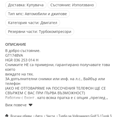
Доставка:
Купувача
Състояние:
Използвано
Тип мпс:
Автомобили и джипове
Категория части:
Двигател
Резервни части:
Турбокомпресори
ОПИСАНИЕ
В добро състояние.
GT174BVA
HGR 036 253 014 H
Снимките НЕ са примерни, гарантирано получавате това
което
виждате на тях.
ЗА допълнителни снимки или инф. на л.с., Вайбър или
телефон
(АКО НЕ ОТГОВАРЯМЕ НА ПОСОЧЕНИЯ ТЕЛЕФОН ЩЕ СЕ
СВЪРЖЕМ С ВАС ПРИ ПЪРВА ВЪЗМОЖНОСТ)
Работим с Еконт , като всяка пратка е с опция ,,преглед ,,
Всички обяви
Авто
Части
Турбо за Volkswagen Golf 5 / Голф 5 2