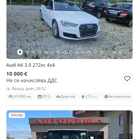
Audi A6 3.0 272кс 4x4
10 000 €
Не се начислява ДДС
гр. Враца, днес, 06:52
241600 км.
2015
Дизелов
272 к.с.
Автоматична
ПРОМО