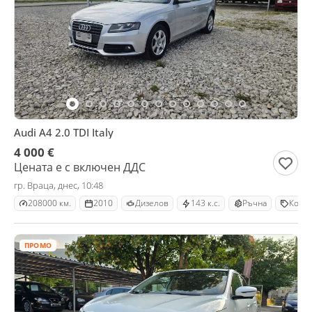
Audi A4 2.0 TDI Italy
4 000 €
Цената е с включен ДДС
гр. Враца, днес, 10:48
208000 км.
2010
Дизелов
143 к.с.
Ръчна
Комб
ПРОМО