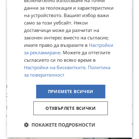
включително използване на точни
данни за геолокация и характеристики
ПРОМО
на устройството. Вашият избор важи
само за този уебсайт. Някои
доставчици може да разчитат на
законен интерес вместо на съгласие;
имате право да възразите в
Настройки
за рекламиране
. Можете да оттеглите
съгласието си по всяко време в
Настройки на бисквитките
.
Политика
за поверителност
Peugeot 308
ПРИЕМЕТЕ ВСИЧКИ
2 000 €
1 100 €
Не се начислява ДДС
ОТХВЪРЛЕТЕ ВСИЧКИ
гр. Враца, днес, 08:48
209334 км.
2009
Дизелов
136 к.с.
Ръчна
Комб
ПОКАЖЕТЕ ПОДРОБНОСТИ