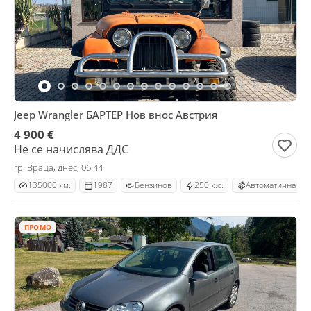
Jeep Wrangler БАРТЕР Нов внос Aвстрия
4 900 €
Не се начислява ДДС
гр. Враца, днес, 06:44
135000 км.
1987
Бензинов
250 к.с.
Автоматична
ПРОМО