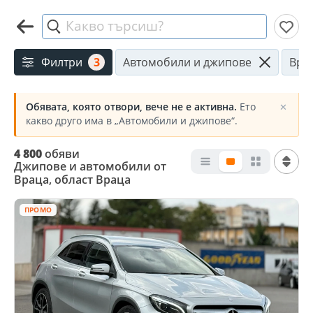
Какво търсиш?
Филтри
3
Автомобили и джипове
Вра
Обявата, която отвори, вече не е активна.
Ето
✕
какво друго има в „Автомобили и джипове“.
4 800
обяви
Джипове и автомобили от
Враца, област Враца
ПРОМО