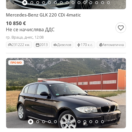
Mercedes-Benz GLK 220 CDi 4matic
10 850 €
Не се начислява ДДС
гр. Враца, днес, 12:08
231222 км.
2013
Дизелов
170 к.с.
Автоматична
ПРОМО