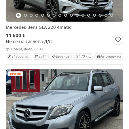
Mercedes-Benz GLA 220 4matic
11 600 €
Не се начислява ДДС
гр. Враца, днес, 12:08
243000 км.
2014
Дизелов
170 к.с.
Автоматична
ПРОМО