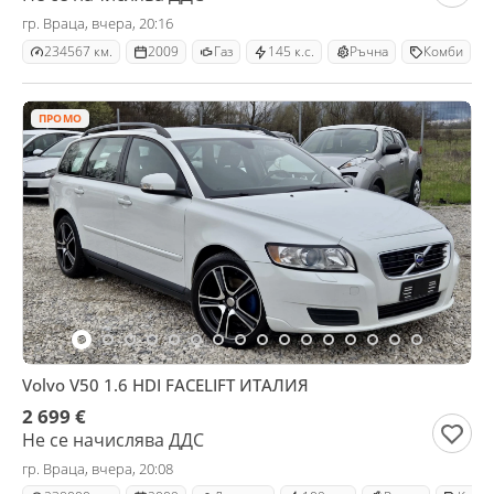
гр. Враца, вчера, 20:16
234567 км.
2009
Газ
145 к.с.
Ръчна
Комби
ПРОМО
Volvo V50 1.6 HDI FACELIFT ИТАЛИЯ
2 699 €
Не се начислява ДДС
гр. Враца, вчера, 20:08