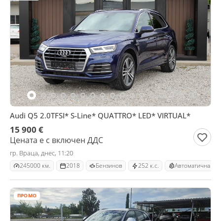
Audi Q5 2.0TFSI* S-Line* QUATTRO* LED* VIRTUAL*
15 900 €
Цената е с включен ДДС
гр. Враца, днес, 11:20
245000 км.
2018
Бензинов
252 к.с.
Автоматична
ПРОМО