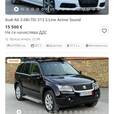
Audi A6 3.0Bi-TDi 313 S-Line Active Sound
15 500 €
Не се начислява ДДС
гр. Враца, вчера, 22:08
243000 км.
2013
Дизелов
313 к.с.
Автоматична
ПРОМО