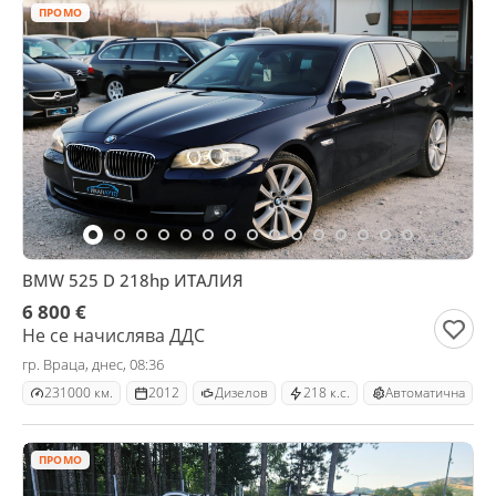
ПРОМО
BMW 525 D 218hp ИТАЛИЯ
6 800 €
Не се начислява ДДС
гр. Враца, днес, 08:36
231000 км.
2012
Дизелов
218 к.с.
Автоматична
ПРОМО