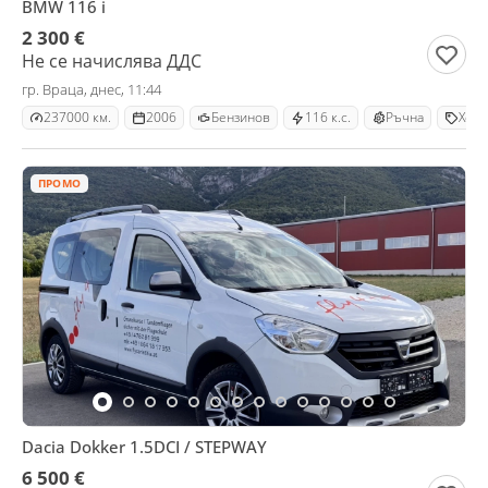
BMW 116 i
2 300 €
Не се начислява ДДС
гр. Враца, днес, 11:44
237000 км.
2006
Бензинов
116 к.с.
Ръчна
Хечб
ПРОМО
Dacia Dokker 1.5DCI / STEPWAY
6 500 €