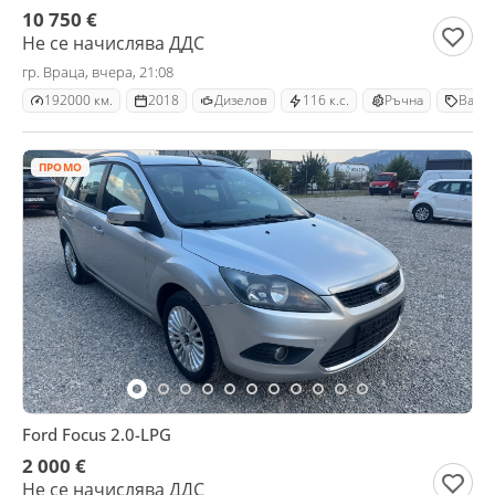
10 750 €
Не се начислява ДДС
гр. Враца, вчера, 21:08
192000 км.
2018
Дизелов
116 к.с.
Ръчна
Ван
ПРОМО
Ford Focus 2.0-LPG
2 000 €
Не се начислява ДДС