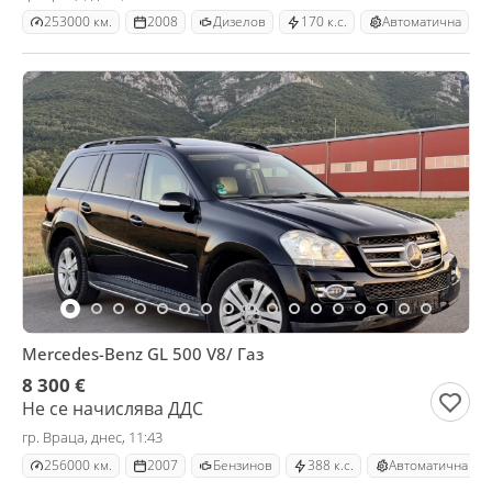
253000 км.
2008
Дизелов
170 к.с.
Автоматична
Mercedes-Benz GL 500 V8/ Газ
8 300 €
Не се начислява ДДС
гр. Враца, днес, 11:43
256000 км.
2007
Бензинов
388 к.с.
Автоматична