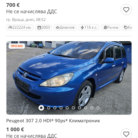
700 €
Не се начислява ДДС
гр. Враца, днес, 08:52
222224 км.
2003
Дизелов
116 к.с.
Ръчна
Комб
ПРОМО
Peugeot 307 2.0 HDI* 90ps* Климатроник
1 000 €
Не се начислява ДДС