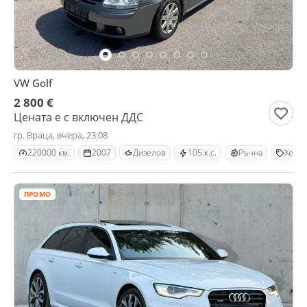
VW Golf
2 800 €
Цената е с включен ДДС
гр. Враца, вчера, 23:08
220000 км.
2007
Дизелов
105 к.с.
Ръчна
Хечб
ПРОМО