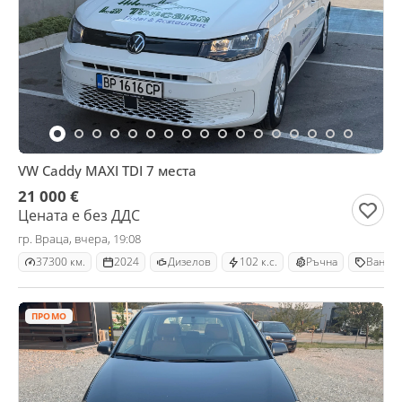
VW Caddy MAXI TDI 7 места
21 000 €
Цената е без ДДС
гр. Враца, вчера, 19:08
37300 км.
2024
Дизелов
102 к.с.
Ръчна
Ван
ПРОМО