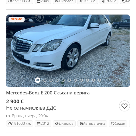
238000 км.
2009
Дизелов
109 к.с.
Ръчна
Комб
ПРОМО
Mercedes-Benz E 200 Скъсана верига
2 900 €
Не се начислява ДДС
гр. Враца, вчера, 20:04
191000 км.
2012
Дизелов
Автоматична
Седан