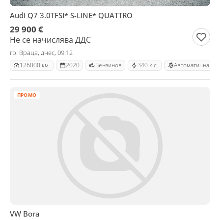
Audi Q7 3.0TFSI* S-LINE* QUATTRO
29 900 €
Не се начислява ДДС
гр. Враца, днес, 09:12
126000 км.
2020
Бензинов
340 к.с.
Автоматична
ПРОМО
VW Bora