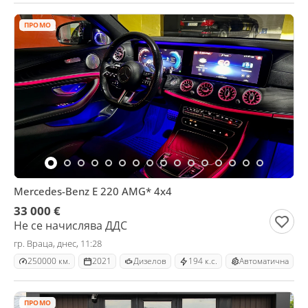
ПРОМО
Mercedes-Benz E 220 AMG* 4x4
33 000 €
Не се начислява ДДС
гр. Враца, днес, 11:28
250000 км.
2021
Дизелов
194 к.с.
Автоматична
ПРОМО