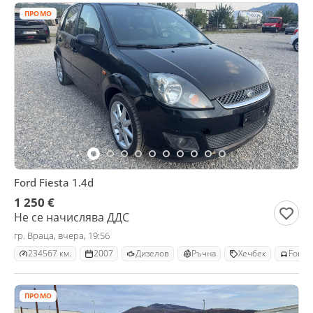
ПРОМО
Ford Fiesta 1.4d
1 250 €
Не се начислява ДДС
гр. Враца, вчера, 19:56
234567 км.
2007
Дизелов
Ръчна
Хечбек
Ford F
ПРОМО