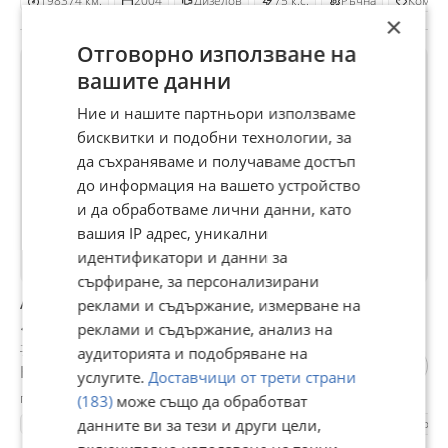
198374 км.
2004
Дизелов
75 к.с.
Ръчна
Комби
×
Отговорно използване на
ПРОМО
вашите данни
Ние и нашите партньори използваме
бисквитки и подобни технологии, за
да съхраняваме и получаваме достъп
до информация на вашето устройство
и да обработваме лични данни, като
вашия IP адрес, уникални
идентификатори и данни за
сърфиране, за персонализирани
Audi A4
реклами и съдържание, измерване на
реклами и съдържание, анализ на
1 500 €
700 €
аудиторията и подобряване на
Не се начислява ДДС
услугите.
Доставчици от трети страни
гр. Враца, днес, 08:48
(183)
може също да обработват
222622 км.
данните ви за тези и други цели,
2005
Дизелов
180 к.с.
Ръчна
Комб