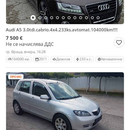
Audi A5 3.0tdi.cabrio.4x4.233ks.avtomat.104000km!!!!
7 500 €
Не се начислява ДДС
гр. Враца, вчера, 16:28
104000 км.
2011
Дизелов
233 к.с.
Автоматична
ПРОМО