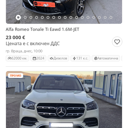
Alfa Romeo Tonale Ti Eawd 1.6M-JET
23 000 €
Цената е с включен ДДС
гр. Враца, днес, 10:00
62000 км.
2024
Дизелов
131 к.с.
Автоматична
ПРОМО