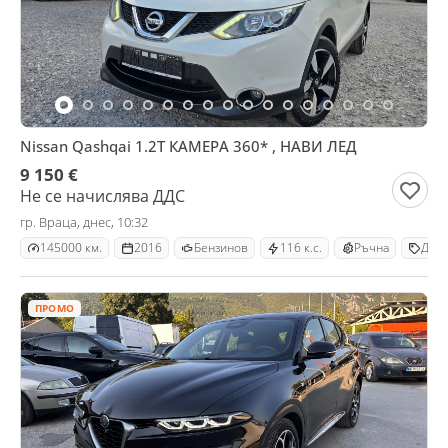
Nissan Qashqai 1.2T КАМЕРА 360* , НАВИ ЛЕД
9 150 €
Не се начислява ДДС
гр. Враца, днес, 10:32
145000 км.
2016
Бензинов
116 к.с.
Ръчна
Джи
ПРОМО