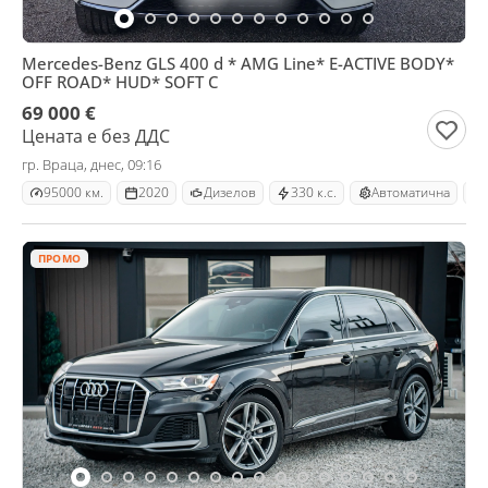
Mercedes-Benz GLS 400 d * AMG Line* E-ACTIVE BODY*
OFF ROAD* HUD* SOFT C
69 000 €
Цената е без ДДС
гр. Враца, днес, 09:16
95000 км.
2020
Дизелов
330 к.с.
Автоматична
ПРОМО