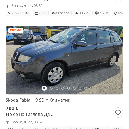
гр. Враца, днес, 08:52
202233 км.
2005
Дизелов
90 к.с.
Ръчна
Комби
ПРОМО
Skoda Fabia 1.9 SDI* Климатик
700 €
Не се начислява ДДС
гр. Враца, днес, 08:52