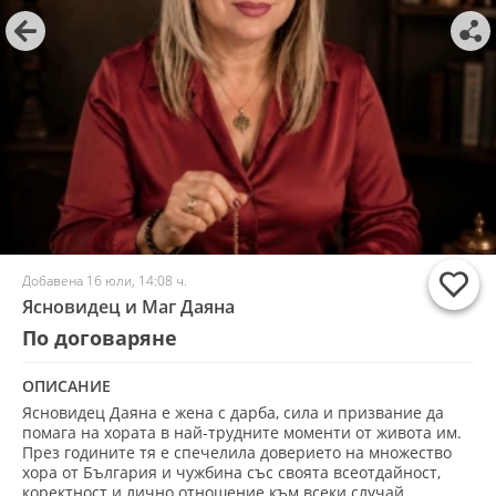
Добавена 16 юли, 14:08 ч.
Ясновидец и Маг Даяна
По договаряне
ОПИСАНИЕ
Ясновидец Даяна е жена с дарба, сила и призвание да
помага на хората в най-трудните моменти от живота им.
През годините тя е спечелила доверието на множество
хора от България и чужбина със своята всеотдайност,
коректност и лично отношение към всеки случай.