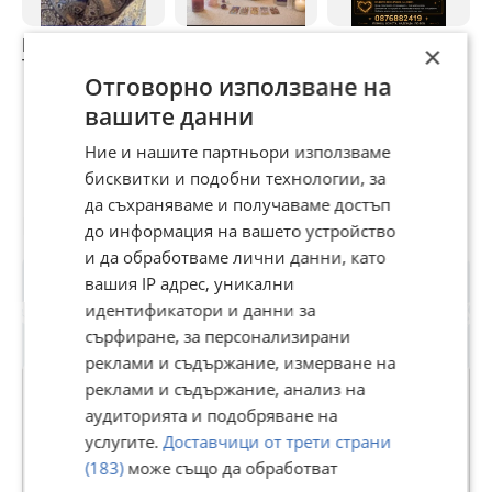
Отговаря и на съобщения по Viber и WhatsApp
Маг-Нели
Маг розали
Маг Анастасия
П
×
Тел:0895977946
събиране на
събиране на
г
Отговорно използване на
разделени двоики
разделени двоики
Х
вашите данни
Ние и нашите партньори използваме
бисквитки и подобни технологии, за
да съхраняваме и получаваме достъп
Потребител
до информация на вашето устройство
и да обработваме лични данни, като
вашия IP адрес, уникални
идентификатори и данни за
сърфиране, за персонализирани
реклами и съдържание, измерване на
реклами и съдържание, анализ на
аудиторията и подобряване на
услугите.
Доставчици от трети страни
819351
(183)
може също да обработват
В Bazar.BG от 11 юли 2024г.