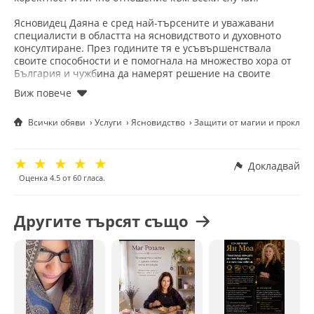
Ясновидец Даяна е сред най-търсените и уважавани
специалисти в областта на ясновидството и духовното
консултиране. През годините тя е усъвършенствала
своите способности и е помогнала на множество хора от
България и чужбина да намерят решение на своите
лични, семейни и любовни проблеми.
Даяна помага при:
• Проблеми във взаимоотношенията и семейството;
Всички обяви
Услуги
Ясновидство
Защити от магии и проклят
• Раздяла между партньори;
• Семейни конфликти и неразбирателства;
• Премахване на негативни влияния и енергийно
☆
☆
☆
☆
☆
пречистване;
Докладвай
• Изграждане на защита за дома и семейството;
Оценка
4.5
от
60
гласа.
• Изработка на амулети за любов, здраве, късмет и
благополучие.
Другите търсят също
Тя не е просто гадател, а доказал се с времето феномен,
който вижда събитията и ги назовава с имена и дати.
Своите възможности ги наследява от своята баба, която
също е била прочут феномен. Отварянето на света
картина стават нейната връзка със света на окултното.
Със своите способности ясновидец и маг Даяна
диагностицира кармата и тушира негативните влияния.
Телефон за връзка:+359 88 6995184