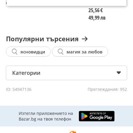
от магии и
унищожение.Изготвяне
късмет и
р
проклятия.отключва
на защити от
събиране на
и
25,56 €
късмета,събира
всички видове
разделени
в
49,99 лв
разделени двойки
магии
двойкии събиране
м
на разделени
двойкиа
Популярни търсения
ясновидци
магия за любов
Категории
ID: 54947136
Преглеждания: 952
Изтегли приложението на
Bazar.bg на твоя телефон