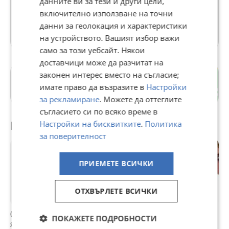
данните ви за тези и други цели,
Последно активен 16 юли в 14:08 ч.
включително използване на точни
данни за геолокация и характеристики
2 Обяви
на устройството. Вашият избор важи
само за този уебсайт. Някои
доставчици може да разчитат на
законен интерес вместо на съгласие;
Добротица - Албенска
имате право да възразите в
Настройки
гр. Добрич
за рекламиране
. Можете да оттеглите
съгласието си по всяко време в
Препоръчани за теб
Настройки на бисквитките
.
Политика
за поверителност
ПРИЕМЕТЕ ВСИЧКИ
ОТХВЪРЛЕТЕ ВСИЧКИ
0899777754-
Черна магия за
Амулети за
Х
ПОКАЖЕТЕ ПОДРОБНОСТИ
ясновидство,защити
отмъщение и
отключване на
с