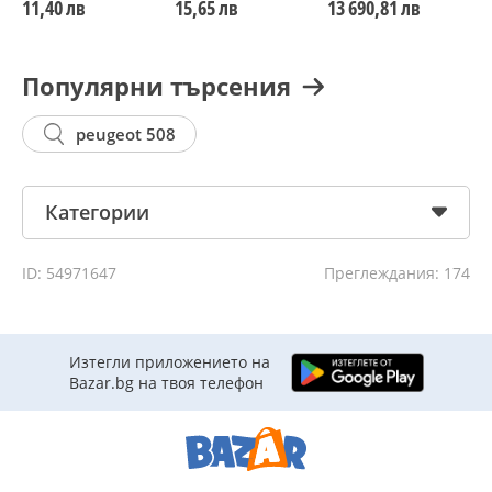
11,40 лв
15,65 лв
13 690,81 лв
2
Популярни търсения
peugeot 508
Категории
ID: 54971647
Преглеждания: 174
Изтегли приложението на
Bazar.bg на твоя телефон