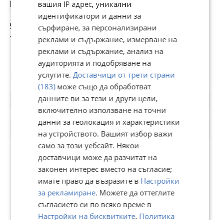
N1 EURO 6B
HDI* 204к.с.* GT
H
вашия IP адрес, уникални
line* SWISS* FULL
идентификатори и данни за
9 700 €
6 900 €
5,83 €
5
сърфиране, за персонализирани
18 971,55 лв
13 495,23 лв
11,40 лв
1
реклами и съдържание, измерване на
реклами и съдържание, анализ на
аудиторията и подобряване на
Потребител
услугите.
Доставчици от трети страни
(183)
може също да обработват
данните ви за тези и други цели,
включително използване на точни
данни за геолокация и характеристики
на устройството. Вашият избор важи
само за този уебсайт. Някои
доставчици може да разчитат на
законен интерес вместо на съгласие;
АВТО НОВА
имате право да възразите в
Настройки
В Bazar.BG от 13 август 2013г.
за рекламиране
. Можете да оттеглите
Последно активен вчера в 20:52 ч.
съгласието си по всяко време в
Настройки на бисквитките
.
Политика