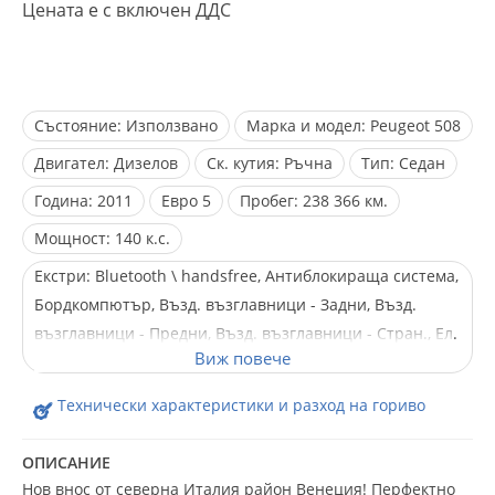
Цената е с включен ДДС
Състояние:
Използвано
Марка и модел:
Peugeot 508
Двигател:
Дизелов
Ск. кутия:
Ръчна
Тип:
Седан
Година:
2011
Евро
5
Пробег:
238 366 км.
Мощност:
140 к.с.
Екстри:
Bluetooth \ handsfree, Антиблокираща система,
Бордкомпютър, Възд. възглавници - Задни, Възд.
възглавници - Предни, Възд. възглавници - Стран., Ел.
Огледала, Ел. Стъкла, Климатроник, Лети джанти,
Мултифункционален волан, Нов внос, Парктроник,
Технически характеристики и разход на гориво
Серво усилвател на волана, Халогенни фарове,
Централно заключване
ОПИСАНИЕ
Нов внос от северна Италия район Венеция! Перфектно