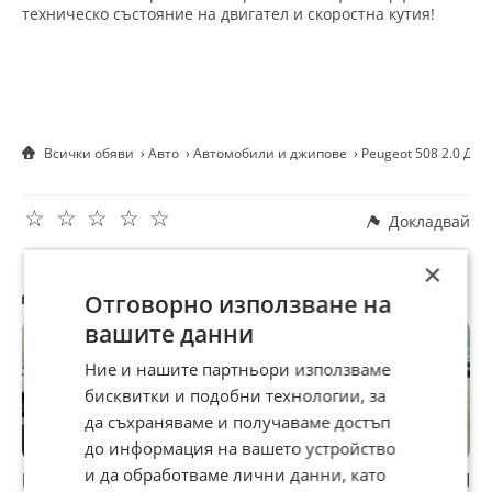
техническо състояние на двигател и скоростна кутия!
Всички обяви
Авто
Автомобили и джипове
Peugeot 508 2.0 ДИ
☆
☆
☆
☆
☆
Докладвай
×
Другите търсят също
Отговорно използване на
вашите данни
Ние и нашите партньори използваме
бисквитки и подобни технологии, за
да съхраняваме и получаваме достъп
до информация на вашето устройство
и да обработваме лични данни, като
Peugeot 508 1.6HDi
Peugeot 508 2.2
Peugeot 508 1.6HDI
P