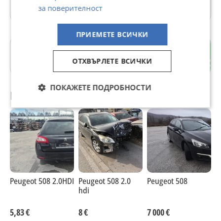
58 Обяви
за поверителност
ПРИЕМЕТЕ ВСИЧКИ
гр. Пазарджик
ОТХВЪРЛЕТЕ ВСИЧКИ
Пазарджик
ПОКАЖЕТЕ ПОДРОБНОСТИ
Препоръчани за теб
Peugeot 508 2.0HDI
Peugeot 508 2.0
Peugeot 508
P
hdi
B
5,83 €
8 €
7 000 €
1