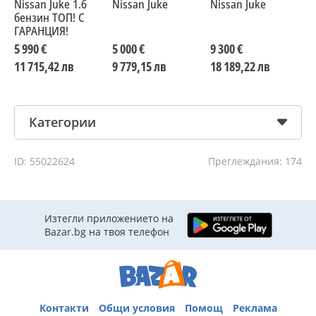
Nissan Juke 1.6
Nissan Juke
Nissan Juke
N
бензин ТОП! С
к
ГАРАНЦИЯ!
5 990 €
5 000 €
9 300 €
8
11 715,42 лв
9 779,15 лв
18 189,22 лв
1
Категории
ID: 55022624
Преглеждания: 174
Изтегли приложението на
Bazar.bg на твоя телефон
Контакти
Общи условия
Помощ
Реклама