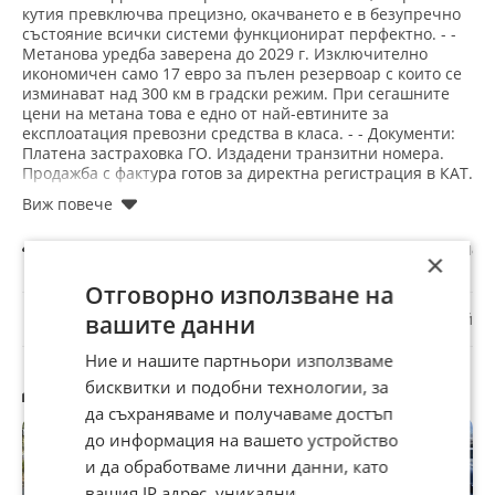
кутия превключва прецизно, окачването е в безупречно
състояние всички системи функционират перфектно. - -
Метанова уредба заверена до 2029 г. Изключително
икономичен само 17 евро за пълен резервоар с които се
изминават над 300 км в градски режим. При сегашните
цени на метана това е едно от най-евтините за
експлоатация превозни средства в класа. - - Документи:
Платена застраховка ГО. Издадени транзитни номера.
Продажба с фактура готов за директна регистрация в КАТ.
Възможен тест драйв.
Всички обяви
Авто
Автомобили и джипове
Nissan Juke 1.6 Ме
×
Отговорно използване на
☆
☆
☆
☆
☆
Докладвай
вашите данни
Ние и нашите партньори използваме
Другите търсят също
бисквитки и подобни технологии, за
да съхраняваме и получаваме достъп
до информация на вашето устройство
и да обработваме лични данни, като
вашия IP адрес, уникални