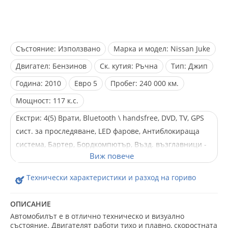
Състояние:
Използвано
Марка и модел:
Nissan Juke
Двигател:
Бензинов
Ск. кутия:
Ръчна
Тип:
Джип
Година:
2010
Евро
5
Пробег:
240 000 км.
Мощност:
117 к.с.
Екстри:
4(5) Врати, Bluetooth \ handsfree, DVD, TV, GPS
сист. за проследяване, LED фарове, Антиблокираща
система, Бартер, Бордкомпютър, Възд. възглавници -
Задни, Възд. възглавници - Предни, Възд.
възглавници - Стран., Газова уредба, Ел. Огледала, Ел.
Технически характеристики и разход на гориво
Стъкла, Климатик, Ксенонови фарове, Лети джанти,
Лизинг, Мултифункционален волан, Нов внос,
ОПИСАНИЕ
Парктроник, Сервизна книжка, Серво усилвател на
Автомобилът е в отлично техническо и визуално
волана, Централно заключване
състояние. Двигателят работи тихо и плавно, скоростната