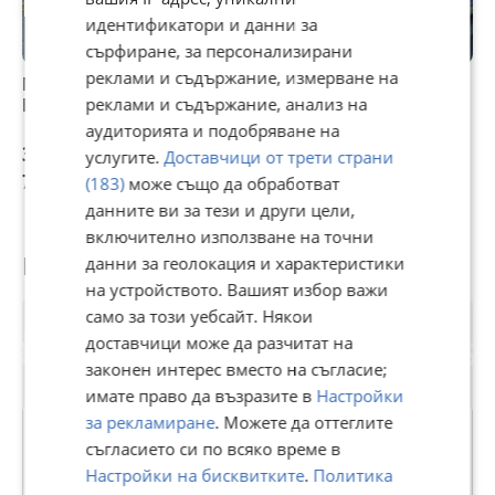
идентификатори и данни за
сърфиране, за персонализирани
реклами и съдържание, измерване на
Nissan Juke 1.6
Nissan Juke
Nissan Juke
N
реклами и съдържание, анализ на
БЕНЗИН ГАЗ
1.0DIG-T 115kc
Автомат
Н
2021 101000km
аудиторията и подобряване на
3 890 €
13 700 €
6 500 €
6
услугите.
Доставчици от трети страни
7 608,18 лв
26 794,87 лв
12 712,90 лв
1
(183)
може също да обработват
данните ви за тези и други цели,
включително използване на точни
Потребител
данни за геолокация и характеристики
на устройството. Вашият избор важи
само за този уебсайт. Някои
доставчици може да разчитат на
законен интерес вместо на съгласие;
имате право да възразите в
Настройки
за рекламиране
. Можете да оттеглите
съгласието си по всяко време в
Настройки на бисквитките
.
Политика
3d auto