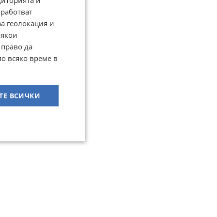
работват
за геолокация и
Някои
 право да
по всяко време в
ТЕ ВСИЧКИ