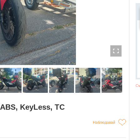
Съ
ABS, KeyLess, TC
Наблюдавай