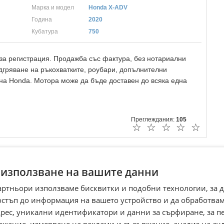
Марка и модел
Honda X-ADV
Година
2020
Кубатура
750
за регистрация. Продажба със фактура, без нотариални
гряване на ръкохватките, роубари, допълнителни
на Honda. Мотора може да бъде доставен до всяка една
Преглеждания:
105
☆
☆
☆
☆
☆
 използване на вашите данни
артньори използваме бисквитки и подобни технологии, за 
остъп до информация на вашето устройство и да обработва
адрес, уникални идентификатори и данни за сърфиране, за 
ржание, измерване на реклами и съдържание, анализ на ау