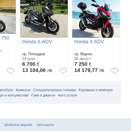
 750
Honda X-ADV
Honda X-ADV
H
,
гр. Пловдив
гр. Варна
гр
24 юли
06 август
02
6 700
7 250
7
€
€
13 104,06
14 179,77
1
лв
лв
в
автобуси
Камиони
Специализирана техника
Каравани и кемпери
ри и консумативи
Гуми и джанти
Авто услуги
Мобилна версия
Авточасти