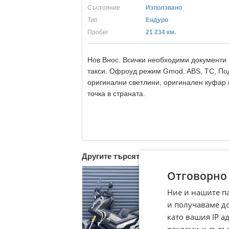
Състояние
Използвано
Тип
Ендуро
Пробег
21 234 км.
Нов Внос. Всички необходими документи 
такси. Офроуд режим Gmod. ABS, TC, Под
оригинални светлини, оригинален куфар 
точка в страната.
Другите търсят също
Отговорно
Ние и нашите п
и получаваме д
като вашия IP 
реклами и съдъ