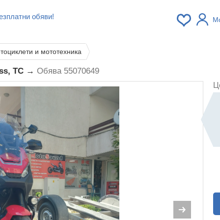
езплатни обяви!
М
тоциклети и мототехника
ess, TC →
Обява 55070649
Ц