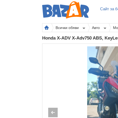
Сайт за б
Всички обяви
Авто
Мо
Honda X-ADV X-Adv750 ABS, KeyL