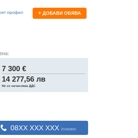
оят профил
+
ДОБАВИ ОБЯВА
ена:
7 300 €
14 277,56 лв
Не се начислява ДДС
08XX XXX XXX
(покажи)