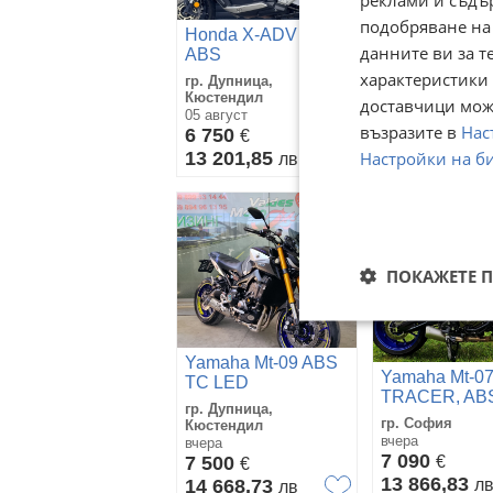
подобряване на
Honda X-ADV 750i
Honda X-ADV
данните ви за т
ABS
TCS
характеристики 
гр. Дупница,
гр. Дупница,
Кюстендил
Кюстендил
доставчици може
05 август
05 август
възразите в
Нас
6 750
7 619
€
€
Настройки на б
13 201,85
14 901,47
лв
л
ПОКАЖЕТЕ 
Yamaha Mt-09 ABS
Yamaha Mt-0
TC LED
TRACER, ABS
гр. Дупница,
LED TOP!!!
гр. София
Кюстендил
вчера
вчера
7 090
7 500
€
€
13 866,83
14 668,73
л
лв