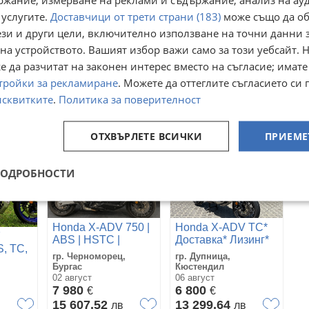
 услугите.
Доставчици от трети страни (183)
може също да об
 ABS
Honda Forza 750i
Honda X-ADV 750*
ези и други цели, включително използване на точни данни 
ABS TCS SERVICE
AKRAPOVIC*
BOOK 2024!!
на устройството. Вашият избор важи само за този уебсайт. 
гр. Дупница,
28000км.* ТОП
гр. София
Кюстендил
 да разчитат на законен интерес вместо на съгласие; имате
06 август
вчера
тройки за рекламиране
. Можете да оттеглите съгласието си 
7 499
7 900
€
€
14 666,77
исквитките
.
Политика за поверителност
15 451,06
лв
в
лв
ОТХВЪРЛЕТЕ ВСИЧКИ
ПРИЕМЕ
ПОДРОБНОСТИ
Honda X-ADV 750 |
Honda X-ADV TC*
7
ABS | HSTC |
Доставка* Лизинг*
, TC,
Keyless | 25, 000км
Обслужване*
гр. Черноморец,
гр. Дупница,
Бургас
Кюстендил
02 август
06 август
7 980
6 800
€
€
в
15 607,52
13 299,64
лв
лв