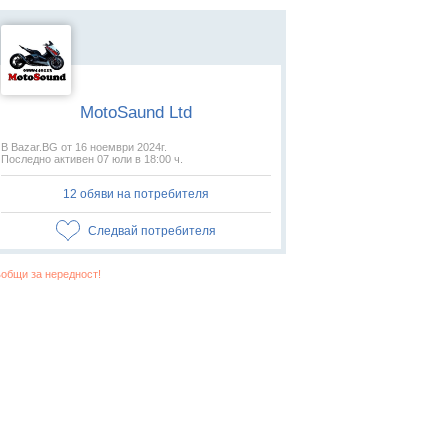
MotoSaund Ltd
В Bazar.BG от 16 ноември 2024г.
Последно активен 07 юли в 18:00 ч.
12 обяви на потребителя
Следвай потребителя
общи за нередност!