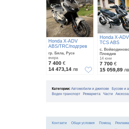
Honda X-ADV
Honda X-ADV
TCS ABS
ABS/TRC/подгрев
с. Войводиново
гр. Бяла, Русе
Пловдив
вчера
14 юни
7 400
€
7 700
€
14 473,14
лв
15 059,89
л
Категории:
Автомобили и джипове
Бусове и 
Воден транспорт
Ремаркета
Части
Аксесоа
Контакти
Общи условия
Помощ
Реклама