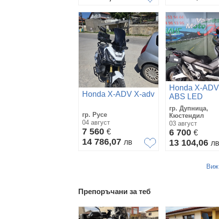
Honda X-ADV
Honda X-ADV X-adv
ABS LED
гр. Дупница,
гр. Русе
Кюстендил
04 август
03 август
7 560
€
6 700
€
14 786,07
лв
13 104,06
л
Виж
Препоръчани за теб