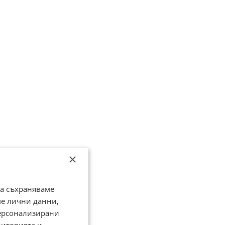
×
да съхраняваме
ме лични данни,
персонализирани
диторията и