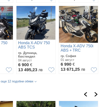
 750
Honda X-ADV 750
Honda X-ADV 750i
ABS TCS
ABS + TRС
гр. Дупница,
гр. София
Кюстендил
01 август
04 август
6 990
6 900
€
€
13 671,25
13 495,23
лв
в
лв
 още 12 подобни обяви