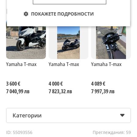
Препоръчани за теб
ПОКАЖЕТЕ ПОДРОБНОСТИ
Yamaha T-max
Yamaha T-max
Yamaha T-max
Y
3 600 €
4 000 €
4 089 €
3
7 040,99 лв
7 823,32 лв
7 997,39 лв
7
Категории
ID: 55093556
Преглеждания: 59