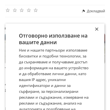
☆
☆
☆
☆
☆
Докладвай
Другите търсят също
×
Отговорно използване на
вашите данни
Ние и нашите партньори използваме
бисквитки и подобни технологии, за
да съхраняваме и получаваме достъп
до информация на вашето устройство
Yamaha T-max 500
Yamaha T-max
Yamaha X-max
Y
500i J-costa
300-iron max
4
и да обработваме лични данни, като
M
вашия IP адрес, уникални
4 200 €
3 999 €
3 799 €
4
идентификатори и данни за
8 214,49 лв
7 821,36 лв
7 430,20 лв
8
сърфиране, за персонализирани
реклами и съдържание, измерване на
реклами и съдържание, анализ на
Потребител
аудиторията и подобряване на