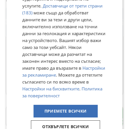
услугите.
Доставчици от трети страни
(183)
може също да обработват
данните ви за тези и други цели,
включително използване на точни
данни за геолокация и характеристики
на устройството. Вашият избор важи
само за този уебсайт. Някои
доставчици може да разчитат на
MotoSaund Ltd
законен интерес вместо на съгласие;
В Bazar.BG от 16 ноември 2024г.
имате право да възразите в
Настройки
Последно активен 07 юли в 18:00 ч.
за рекламиране
. Можете да оттеглите
съгласието си по всяко време в
13 Обяви
Настройки на бисквитките
.
Политика
за поверителност
ПРИЕМЕТЕ ВСИЧКИ
гр. Несебър
Бургас
ОТХВЪРЛЕТЕ ВСИЧКИ