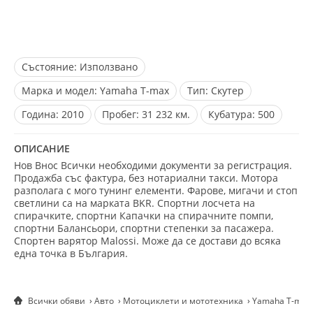
Състояние:
Използвано
Марка и модел:
Yamaha T-max
Тип:
Скутер
Година:
2010
Пробег:
31 232 км.
Кубатура:
500
ОПИСАНИЕ
Нов Внос Всички необходими документи за регистрация.
Продажба със фактура, без нотариални такси. Мотора
разполага с мого тунинг елементи. Фарове, мигачи и стоп
светлини са на марката BKR. Спортни лосчета на
спирачките, спортни Капачки на спирачните помпи,
спортни Балансьори, спортни степенки за пасажера.
Спортен варятор Malossi. Може да се достави до всяка
една точка в България.
Всички обяви
Авто
Мотоциклети и мототехника
Yamaha T-max 