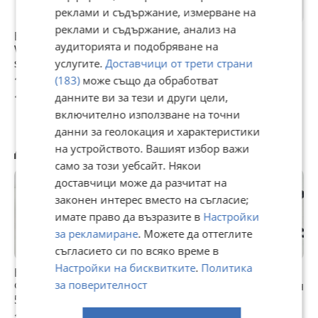
реклами и съдържание, измерване на
реклами и съдържание, анализ на
Бобина за VW
Моторче Клапа
Помпичка
аудиторията и подобряване на
Volkswagen golf
Парно Фолксваген
чистачки VW Golf
seat
Голф 5+ VW Golf 5
5 2.0 TDI ,
услугите.
Доставчици от трети страни
Plus OEM
1К6955651
10 €
12 €
10,23 €
(183)
може също да обработват
0132801363
19,56 лв
данните ви за тези и други цели,
23,47 лв
20,01 лв
включително използване на точни
данни за геолокация и характеристики
Другите разглеждат също
на устройството. Вашият избор важи
само за този уебсайт. Някои
доставчици може да разчитат на
законен интерес вместо на съгласие;
имате право да възразите в
Настройки
за рекламиране
. Можете да оттеглите
съгласието си по всяко време в
Настройки на бисквитките
.
Политика
Въздуховод
Въздуховод
Моторче Клапи
М
за поверителност
Фолксваген Голф
гофриран
Парно Фолксваген
П
5 VW Golf 5 1.9 Tdi
1K0129684B за VW
Голф 5 Ауди А3 VW
Г
Golf V 1.9 TDI
Golf 5 Audi A3
G
10,22 €
10 €
10,22 €
1