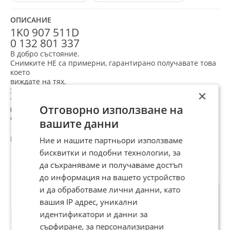
ОПИСАНИЕ
1K0 907 511D
0 132 801 337
В добро състояние.
Снимките НЕ са примерни, гарантирано получавате това
което
виждате на тях.
ЗА допълнителни снимки или инф. на л.с., Вайбър или
×
телефон
Отговорно използване на
(АКО НЕ ОТГОВАРЯМЕ НА ПОСОЧЕНИЯ ТЕЛЕФОН ЩЕ СЕ
СВЪРЖЕМ С ВАС ВЕДНАГА КОГАТО МОЖЕМ)
вашите данни
Работим с Еконт
, като всяка пратка е с опция
Ние и нашите партньори използваме
,,преглед ,,
бисквитки и подобни технологии, за
Препоръчани за теб
да съхраняваме и получаваме достъп
до информация на вашето устройство
и да обработваме лични данни, като
вашия IP адрес, уникални
идентификатори и данни за
сърфиране, за персонализирани