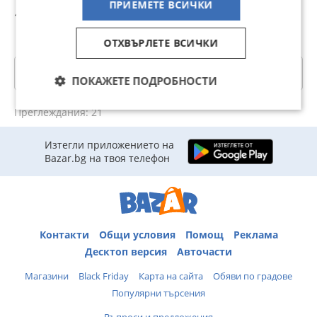
ПРИЕМЕТЕ ВСИЧКИ
1K0907511
1
19,99 лв
19,56 лв
19,99 лв
1
ОТХВЪРЛЕТЕ ВСИЧКИ
Категории
ПОКАЖЕТЕ ПОДРОБНОСТИ
Преглеждания: 21
Изтегли приложението на
Bazar.bg на твоя телефон
Контакти
Общи условия
Помощ
Реклама
Десктоп версия
Авточасти
Магазини
Black Friday
Карта на сайта
Обяви по градове
Популярни търсения
Въпроси и предложения