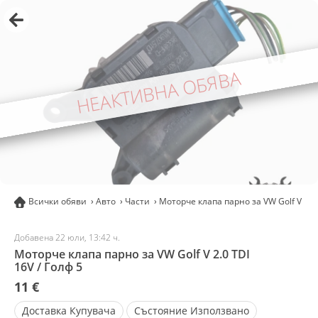
НЕАКТИВНА ОБЯВА
Всички обяви
Авто
Части
Моторче клапа парно за VW Golf V 2.0
Добавена 22 юли, 13:42 ч.
Моторче клапа парно за VW Golf V 2.0 TDI
16V / Голф 5
11 €
Доставка
Купувача
Състояние
Използвано