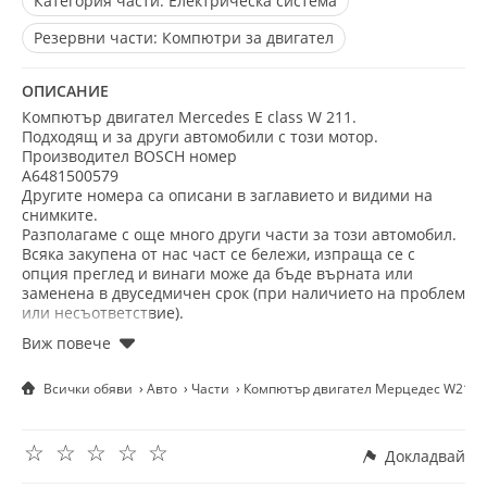
Категория части:
Електрическа система
Резервни части:
Компютри за двигател
ОПИСАНИЕ
Компютър двигател Mercedes Е class W 211.
Подходящ и за други автомобили с този мотор.
Производител BOSCH номер
А6481500579
Другите номера са описани в заглавието и видими на
снимките.
Разполагаме с още много други части за този автомобил.
Всяка закупена от нас част се бележи, изпраща се с
опция преглед и винаги може да бъде върната или
заменена в двуседмичен срок (при наличието на проблем
или несъответствие).
Не се колебайте да се свържете с нас на посочения
телефон. Имате възможност да изпращате запитвания и
снимки на Viber и WhatsApp (на същия номер).
Всички обяви
Авто
Части
Компютър двигател Мерцедес W211 
☆
☆
☆
☆
☆
Докладвай