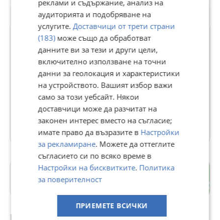
реклами и съдържание, анализ на
аудиторията и подобряване на
услугите.
Доставчици от трети страни
Premium
(183)
може също да обработват
данните ви за тези и други цели,
ПромоТрейд ЕООД
включително използване на точни
данни за геолокация и характеристики
В Bazar.BG от 30 януари 2014г.
на устройството. Вашият избор важи
Последно активен днес в 10:09 ч.
само за този уебсайт. Някои
Телефон(и):
0888017117
доставчици може да разчитат на
законен интерес вместо на съгласие;
1406 Обяви
имате право да възразите в
Настройки
за рекламиране
. Можете да оттеглите
съгласието си по всяко време в
Настройки на бисквитките
.
Политика
Мара Денчева
за поверителност
гр. Плевен
ПРИЕМЕТЕ ВСИЧКИ
Препоръчани за теб