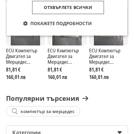
ОТХВЪРЛЕТЕ ВСИЧКИ
ПОКАЖЕТЕ ПОДРОБНОСТИ
ECU Компютър
ECU Компютър
ECU Компютър
A
Двигател за
Двигател за
Двигател за
К
Мерцедес
Мерцедес
Мерцедес
д
Mercedes-benz
Mercedes-benz
Mercedes-benz
M
81,81 €
81,81 €
81,81 €
7
W210 A0265452532
W220 A6131530179
W202 A0175454632
2
160,01 лв
160,01 лв
160,01 лв
1
Популярни търсения
компютър за мерцедес
Категории