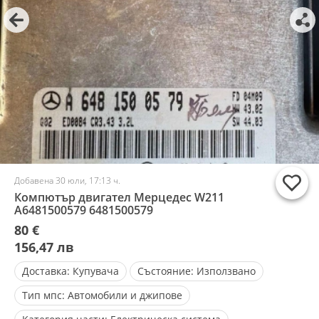
Добавена 30 юли, 17:13 ч.
Компютър двигател Мерцедес W211
A6481500579 6481500579
80 €
156,47 лв
Доставка:
Купувача
Състояние:
Използвано
Тип мпс:
Автомобили и джипове