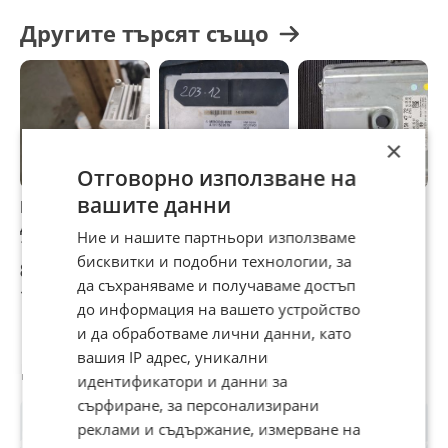
Другите търсят също
×
Отговорно използване на
вашите данни
Компютър
Компютър
Компютър
К
двигател A 646
двигател за
двигател
д
Ние и нашите партньори използваме
153 15 79
Mercedes W203,
Mercedes S320 cdi
д
бисквитки и подобни технологии, за
Mercedes E 220
з
85 €
76,69 €
76,69 €
8
W211 646
H
да съхраняваме и получаваме достъп
166,25 лв
149,99 лв
149,99 лв
1
9
до информация на вашето устройство
и да обработваме лични данни, като
вашия IP адрес, уникални
Потребител
идентификатори и данни за
сърфиране, за персонализирани
реклами и съдържание, измерване на