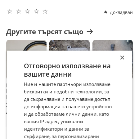
☆
☆
☆
☆
☆
Докладвай
Другите търсят също
×
Отговорно използване на
вашите данни
Ние и нашите партньори използваме
Волан Renault Clio
АйрБаг Централа
Скоростен Лост За
В
I (1990-1998г.)
За Рено Клио 2
Рено Клио 2 2003г
М
бисквитки и подобни технологии, за
Рено Клио
2003г / Renault
/ Renault Clio 2
К
да съхраняваме и получаваме достъп
Clio 2 2003y
2003y
К
20,45 €
20,45 €
20,45 €
2
до информация на вашето устройство
R
40 лв
40 лв
40 лв
4
и да обработваме лични данни, като
2
вашия IP адрес, уникални
идентификатори и данни за
Потребител
сърфиране, за персонализирани