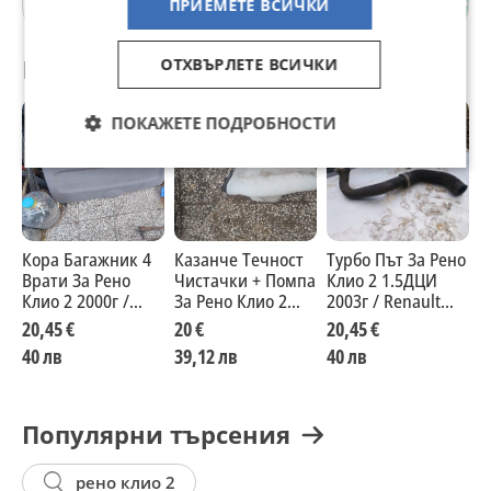
ПРИЕМЕТЕ ВСИЧКИ
Препоръчани за теб
ОТХВЪРЛЕТЕ ВСИЧКИ
ПОКАЖЕТЕ ПОДРОБНОСТИ
Кора Багажник 4
Казанче Течност
Турбо Път За Рено
Е
Врати За Рено
Чистачки + Помпа
Клио 2 1.5ДЦИ
Р
Клио 2 2000г /
За Рено Клио 2
2003г / Renault
Renault Clio 2
2003г / Renault
Clio 2 1.5dci 2003y
20,45 €
20 €
20,45 €
2
2000y
Clio 2 2003y
40 лв
39,12 лв
40 лв
4
Популярни търсения
рено клио 2