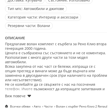
Доставка:
Купувача
Състояние:
Използвано
Тип мпс:
Автомобили и джипове
Категория части:
Интериор и аксесоари
Резервни части:
Волани
ОПИСАНИЕ
Предлагаме волан комплект с еърбега за Рено Клио втора
генерация 2000 година.
Цената е съобразена със състоянието и не се коментира.
Разполагаме с много други части зa този модел
автомобили.
Всяка закупена от нас част се бележи, изпраща се с
опция преглед и винаги може да бъде върната или
заменена в двуседмичен срок (при наличието на проблем
или несъответствие).
Не се колебайте да се свържете с нас на посочения
телефон. Имате възможност да изпращате запитвания и
снимки на Viber, Telegram и WhatsApp (на същия номер).
Добрите цени и коректността са наш основен мотив!
Всички обяви
Авто
Части
Волан с еърбег Рено Клио 2 Renault Cl