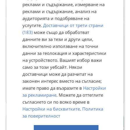
реклами и съдържание, измерване на
реклами и съдържание, анализ на
аудиторията и подобряване на
услугите.
Доставчици от трети страни
(183)
може също да обработват
Premium
данните ви за тези и други цели,
включително използване на точни
данни за геолокация и характеристики
ПромоТрейд ЕООД
на устройството. Вашият избор важи
В Bazar.BG от 30 януари 2014г.
само за този уебсайт. Някои
Последно активен вчера в 10:09 ч.
доставчици може да разчитат на
Телефон(и):
0888017117
законен интерес вместо на съгласие;
имате право да възразите в
Настройки
1406 Обяви
за рекламиране
. Можете да оттеглите
съгласието си по всяко време в
Настройки на бисквитките
.
Политика
за поверителност
Мара Денчева
гр. Плевен