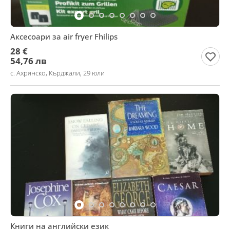
Аксесоари за air fryer Fhilips
28 €
54,76 лв
с. Ахрянско, Кърджали, 29 юли
Книги на английски език