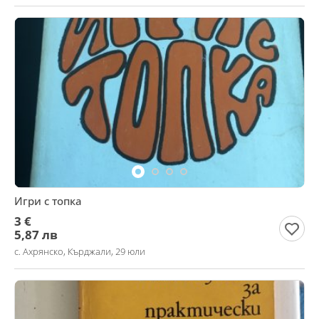
Игри с топка
3 €
5,87 лв
с. Ахрянско, Кърджали, 29 юли