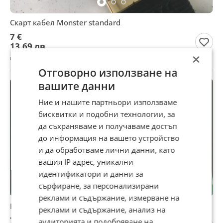
Скарт кабел Monster standard
7 €
13,69 лв
×
с. Ахрянско, Кърджали, 29 юли
Отговорно използване на
вашите данни
Ние и нашите партньори използваме
бисквитки и подобни технологии, за
да съхраняваме и получаваме достъп
до информация на вашето устройство
и да обработваме лични данни, като
вашия IP адрес, уникални
идентификатори и данни за
сърфиране, за персонализирани
реклами и съдържание, измерване на
География на България
реклами и съдържание, анализ на
7 €
аудиторията и подобряване на