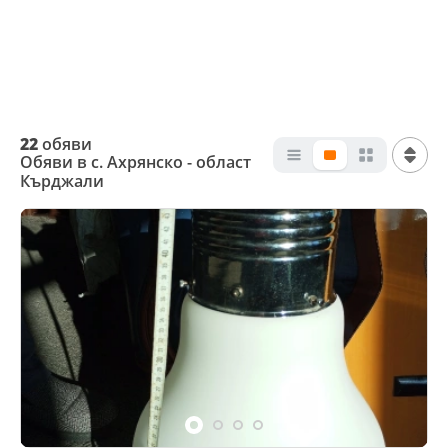
22
обяви
Обяви в с. Ахрянско - област
Кърджали