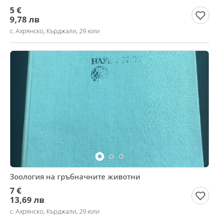
5 €
9,78 лв
с. Ахрянско, Кърджали, 29 юли
Зоология на гръбначните животни
7 €
13,69 лв
с. Ахрянско, Кърджали, 29 юли