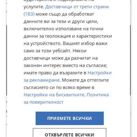
13,69 лв
услугите.
Доставчици от трети страни
с. Ахрянско, Кърджали, 29 юли
(183)
може също да обработват
данните ви за тези и други цели,
включително използване на точни
данни за геолокация и характеристики
на устройството. Вашият избор важи
само за този уебсайт. Някои
доставчици може да разчитат на
законен интерес вместо на съгласие;
имате право да възразите в
Настройки
за рекламиране
. Можете да оттеглите
съгласието си по всяко време в
Настройки на бисквитките
.
Политика
за поверителност
Четива,любопитни факти и задачи по химия
6 €
11,73 лв
ПРИЕМЕТЕ ВСИЧКИ
с. Ахрянско, Кърджали, 29 юли
ОТХВЪРЛЕТЕ ВСИЧКИ