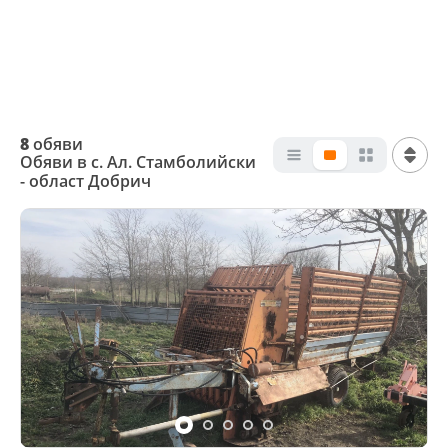
8
обяви
Обяви в с. Ал. Стамболийски
- област Добрич