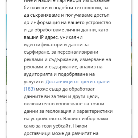
с. Ал. Стамболийски, Добрич, 20 февруари
бисквитки и подобни технологии, за
да съхраняваме и получаваме достъп
до информация на вашето устройство
и да обработваме лични данни, като
вашия IP адрес, уникални
идентификатори и данни за
сърфиране, за персонализирани
реклами и съдържание, измерване на
реклами и съдържание, анализ на
аудиторията и подобряване на
услугите.
Доставчици от трети страни
(183)
може също да обработват
Продава ПАРЦЕЛ, с. Ал. Стамболийски, област Добрич
данните ви за тези и други цели,
9 999 €
включително използване на точни
19 556,34 лв
данни за геолокация и характеристики
Не се начислява ДДС
на устройството. Вашият избор важи
с. Ал. Стамболийски, Добрич, 20 февруари
само за този уебсайт. Някои
доставчици може да разчитат на