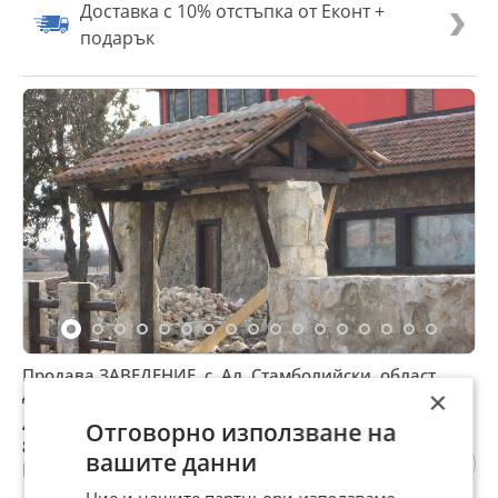
Доставка с 10% отстъпка от Еконт +
подарък
Продава ЗАВЕДЕНИЕ, с. Ал. Стамболийски, област
Добрич
×
45 000 €
Отговорно използване на
88 012,35 лв
вашите данни
Цената е без ДДС
Ние и нашите партньори използваме