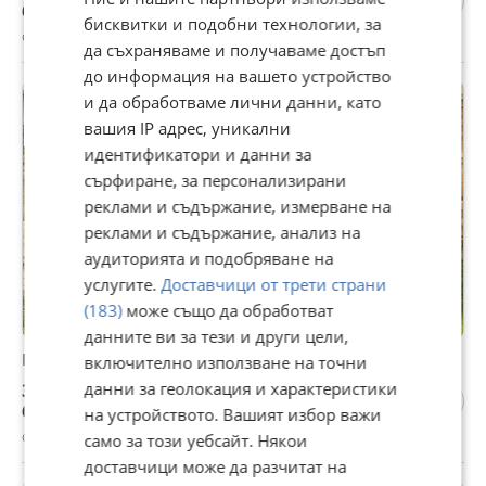
600,01 лв
бисквитки и подобни технологии, за
с. Белопопци, София област, 12 юли
да съхраняваме и получаваме достъп
до информация на вашето устройство
и да обработваме лични данни, като
вашия IP адрес, уникални
идентификатори и данни за
сърфиране, за персонализирани
реклами и съдържание, измерване на
реклами и съдържание, анализ на
аудиторията и подобряване на
услугите.
Доставчици от трети страни
(183)
може също да обработват
данните ви за тези и други цели,
Преден капак Mazda CX 30
включително използване на точни
данни за геолокация и характеристики
306,78 €
600,01 лв
на устройството. Вашият избор важи
с. Белопопци, София област, 12 юли
само за този уебсайт. Някои
доставчици може да разчитат на