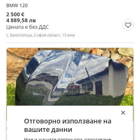
BMW 120
2 500 €
4 889,58 лв
Цената е без ДДС
с. Белопопци, София област, 13 юли
×
Отговорно използване на
вашите данни
Преден капак BMW 2 Active Tourer
306,78 €
Ние и нашите партньори използваме