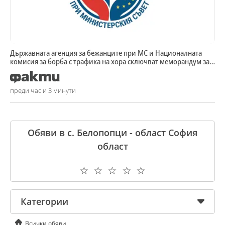
Държавната агенция за бежанците при МС и Националната
комисия за борба с трафика на хора сключват меморандум за
сътрудничество
преди час и 3 минути
Обяви в с. Белопопци - област София
област
☆
☆
☆
☆
☆
Категории
Всички обяви