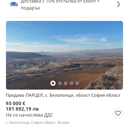
Доставка с 10% отстъпка от Еконт +
подарък
Продава ПАРЦЕЛ, с. Белопопци, област София област
93 000 €
181 892,19 лв
Не се начислява ДДС
с. Белопопци, София област, 28 юли