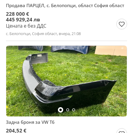
Продава ПАРЦЕЛ, с. Белопопци, област София област
228 000 €
445 929,24 лв
Цената е без ДДС
с. Белопопци, София област, вчера, 21:08
Задна броня за VW T6
204,52 €