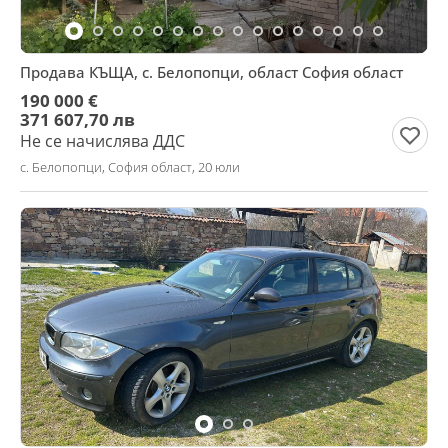
Продава КЪЩА, с. Белопопци, област София област
190 000 €
371 607,70 лв
Не се начислява ДДС
с. Белопопци, София област, 20 юли