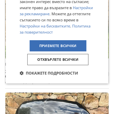
законен интерес вместо на съгласие;
имате право да възразите в
Настройки
за рекламиране
. Можете да оттеглите
съгласието си по всяко време в
Настройки на бисквитките
.
Политика
за поверителност
ПРИЕМЕТЕ ВСИЧКИ
ОТХВЪРЛЕТЕ ВСИЧКИ
Преден капак Toyota corolla
306,78 €
ПОКАЖЕТЕ ПОДРОБНОСТИ
600,01 лв
с. Белопопци, София област, 12 юли