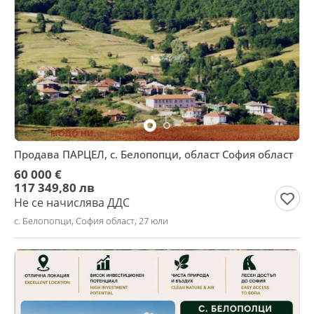
Продава ПАРЦЕЛ, с. Белопопци, област София област
60 000 €
117 349,80 лв
Не се начислява ДДС
с. Белопопци, София област, 27 юли