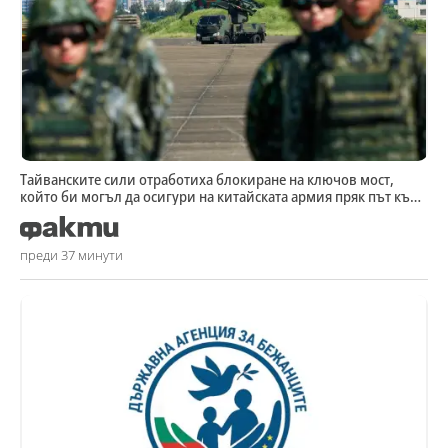
Тайванските сили отработиха блокиране на ключов мост,
който би могъл да осигури на китайската армия пряк път към
столицата
преди 37 минути