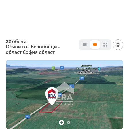
22
обяви
Обяви в с. Белопопци -
област София област