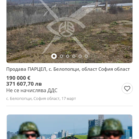
Продава ПАРЦЕЛ, с. Белопопци, област София област
190 000 €
371 607,70 лв
Не се начислява ДДС
с. Белопопци, София област, 17 март