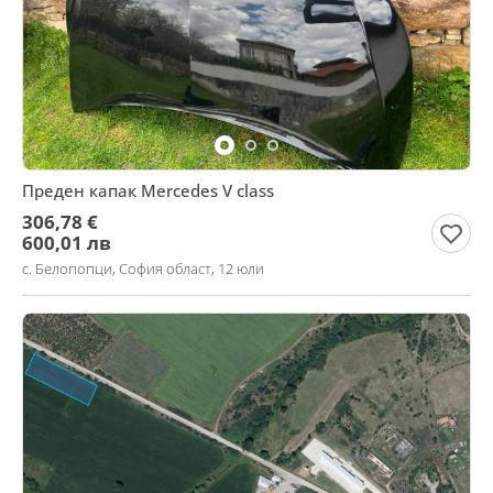
Преден капак Mercedes V class
306,78 €
600,01 лв
с. Белопопци, София област, 12 юли