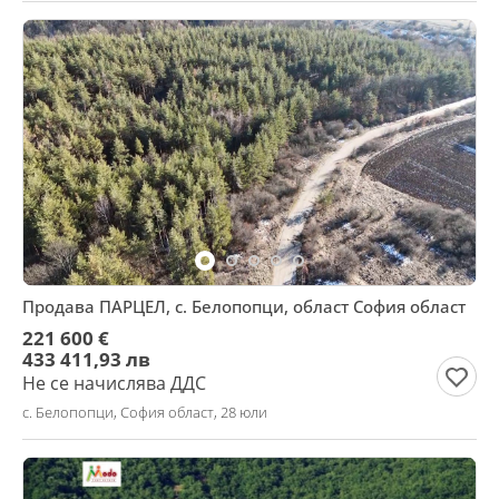
Продава ПАРЦЕЛ, с. Белопопци, област София област
221 600 €
433 411,93 лв
Не се начислява ДДС
с. Белопопци, София област, 28 юли