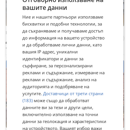
вашите данни
Ние и нашите партньори използваме
бисквитки и подобни технологии, за
да съхраняваме и получаваме достъп
Изграждане на навеси,покриви,хидроизолации
до информация на вашето устройство
Договаряне
и да обработваме лични данни, като
с. Безден, София област, 21 юли
вашия IP адрес, уникални
идентификатори и данни за
сърфиране, за персонализирани
реклами и съдържание, измерване на
реклами и съдържание, анализ на
аудиторията и подобряване на
услугите.
Доставчици от трети страни
(183)
може също да обработват
данните ви за тези и други цели,
включително използване на точни
данни за геолокация и характеристики
на устройството. Вашият избор важи