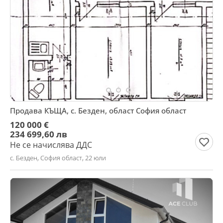
Продава КЪЩА, с. Безден, област София област
120 000 €
234 699,60 лв
Не се начислява ДДС
с. Безден, София област, 22 юли