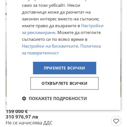
Изграждане на навеси,покриви,хидроизолации
само за този уебсайт. Някои
Договаряне
доставчици може да разчитат на
законен интерес вместо на съгласие;
с. Безден, София област, 21 юли
имате право да възразите в
Настройки
за рекламиране
. Можете да оттеглите
съгласието си по всяко време в
Настройки на бисквитките
.
Политика
за поверителност
ПРИЕМЕТЕ ВСИЧКИ
ОТХВЪРЛЕТЕ ВСИЧКИ
ПОКАЖЕТЕ ПОДРОБНОСТИ
Продава ПАРЦЕЛ, с. Безден, област София област
159 000 €
310 976,97 лв
Не се начислява ДДС