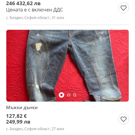
246 432,62 лв
Цената е с включен ДДС
с. Безден, София област, 31 юли
Мъжки дънки
127,82 €
249,99 лв
с. Безден, София област, 27 юли