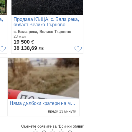
а,
Продава КЪЩА, с. Бяла река,
област Велико Търново
с. Бяла река, Велико Търново
23 май
19 500
€
38 138,69
лв
Няма дълбоки кратери на мястото на взрива на дрона край Кардам
преди 13 минути
Оценете обявите за “Всички обяви”
☆
☆
☆
☆
☆