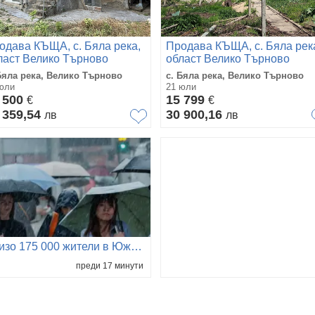
одава КЪЩА, с. Бяла река,
Продава КЪЩА, с. Бяла рек
ласт Велико Търново
област Велико Търново
Бяла река, Велико Търново
с. Бяла река, Велико Търново
юли
21 юли
 500
15 799
€
€
 359,54
30 900,16
лв
лв
Близо 175 000 жители в Южна Япония са евакуирани
преди 17 минути