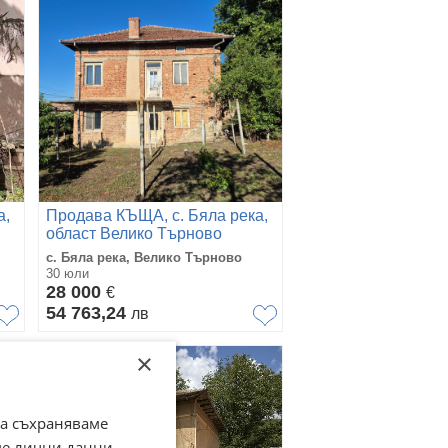
а,
Продава КЪЩА, с. Бяла река,
област Велико Търново
с. Бяла река, Велико Търново
30 юли
28 000
€
54 763,24
лв
×
да съхраняваме
ме лични данни,