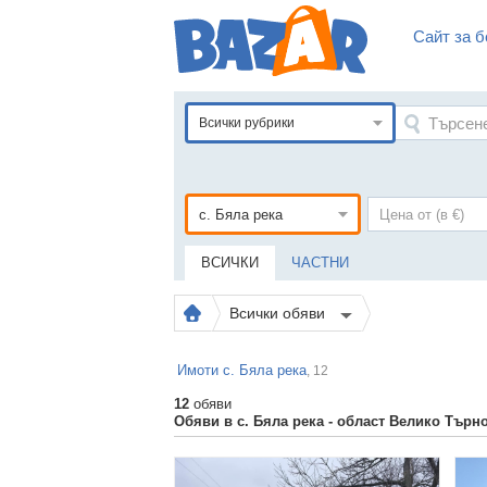
Сайт за б
Всички рубрики
ВСИЧКИ
ЧАСТНИ
Всички обяви
Имоти с. Бяла река
, 12
12
обяви
Обяви в с. Бяла река - област Велико Търн