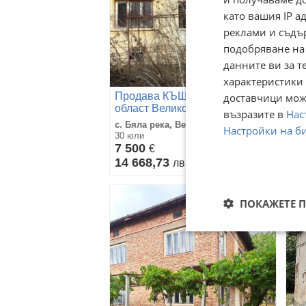
като вашия IP 
реклами и съдъ
подобряване на
данните ви за т
характеристики 
Продава КЪЩА, с. Бяла река,
Пр
доставчици може
област Велико Търново
об
възразите в
Нас
с. Бяла река, Велико Търново
с. 
Настройки на б
30 юли
30 
7 500
15
€
14 668,73
30
лв
ПОКАЖЕТЕ 