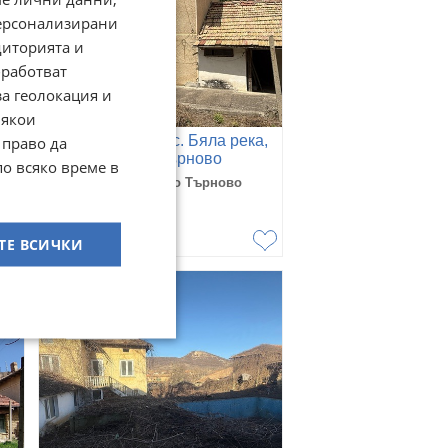
персонализирани
диторията и
работват
за геолокация и
Някои
а,
Продава КЪЩА, с. Бяла река,
 право да
област Велико Търново
по всяко време в
с. Бяла река, Велико Търново
28 юли
22 000
€
43 028,26
лв
ТЕ ВСИЧКИ