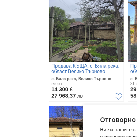
Продава КЪЩА, с. Бяла река,
Пр
област Велико Търново
об
с. Бяла река, Велико Търново
с. 
вчера
31 
14 300
29
€
27 968,37
58
лв
Отговорно
Ние и нашите п
и получаваме д