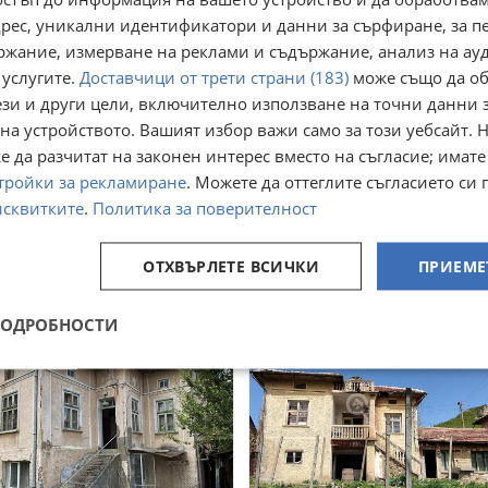
адрес, уникални идентификатори и данни за сърфиране, за 
ржание, измерване на реклами и съдържание, анализ на ау
 услугите.
Доставчици от трети страни (183)
може също да об
ези и други цели, включително използване на точни данни 
на устройството. Вашият избор важи само за този уебсайт. 
одава КЪЩА, с. Бяла река,
Продава КЪЩА, с. Бяла рек
 да разчитат на законен интерес вместо на съгласие; имате
ласт Велико Търново
област Велико Търново
тройки за рекламиране
. Можете да оттеглите съгласието си 
Бяла река, Велико Търново
с. Бяла река, Велико Търново
исквитките
.
Политика за поверителност
юли
29 юли
 800
7 000
€
€
 902,11
13 690,81
лв
лв
ОТХВЪРЛЕТЕ ВСИЧКИ
ПРИЕМЕ
ПОДРОБНОСТИ