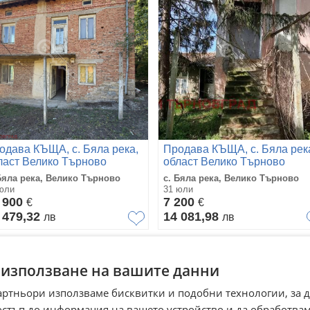
одава КЪЩА, с. Бяла река,
Продава КЪЩА, с. Бяла рек
ласт Велико Търново
област Велико Търново
Бяла река, Велико Търново
с. Бяла река, Велико Търново
юли
31 юли
 900
7 200
€
€
 479,32
14 081,98
лв
лв
 използване на вашите данни
артньори използваме бисквитки и подобни технологии, за 
остъп до информация на вашето устройство и да обработва