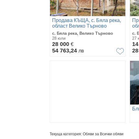
Продава КЪЩА, с. Бяла река,
Пр
област Велико Търново
об
с. Бяла река, Велико Търново
с. 
28 юли
27 
28 000
14
€
54 763,24
28
лв
Текуща категория: Обяви за Всички обяви