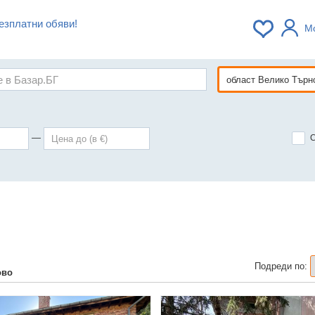
езплатни обяви!
М
—
Подреди по:
ово