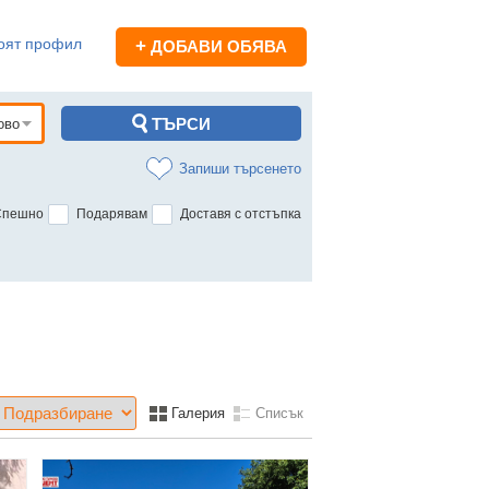
оят профил
+
ДОБАВИ ОБЯВА
Запиши търсенето
Спешно
Подарявам
Доставя с отстъпка
Галерия
Списък