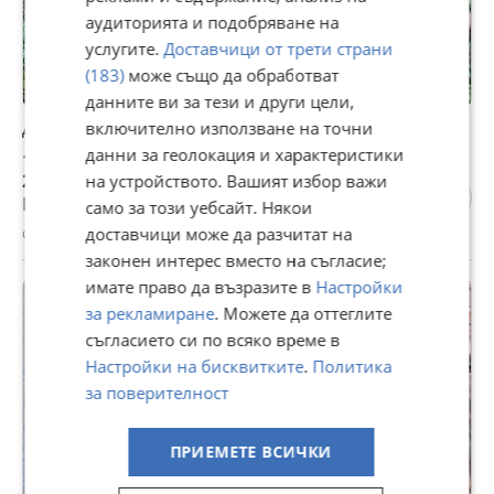
аудиторията и подобряване на
услугите.
Доставчици от трети страни
(183)
може също да обработват
данните ви за тези и други цели,
Друг вид Български Резервори за гориво
включително използване на точни
данни за геолокация и характеристики
128 €
250,35 лв
на устройството. Вашият избор важи
Не се начислява ДДС
само за този уебсайт. Някои
с. Боровци, Монтана, 29 юли
доставчици може да разчитат на
законен интерес вместо на съгласие;
имате право да възразите в
Настройки
за рекламиране
. Можете да оттеглите
съгласието си по всяко време в
Настройки на бисквитките
.
Политика
за поверителност
ПРИЕМЕТЕ ВСИЧКИ