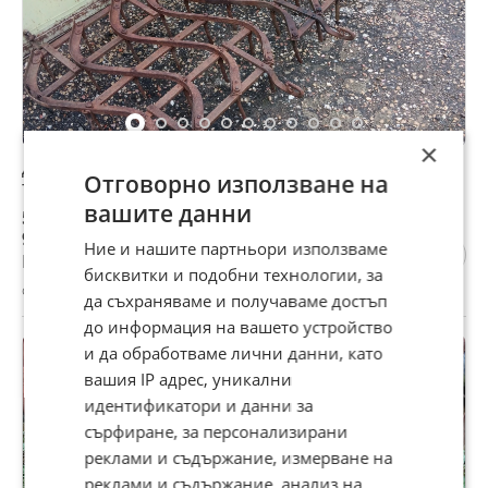
×
Друг вид Български резервни части и аксесоари за
Отговорно използване на
трактори
вашите данни
51 €
99,75 лв
Ние и нашите партньори използваме
Не се начислява ДДС
бисквитки и подобни технологии, за
с. Боровци, Монтана, 29 юли
да съхраняваме и получаваме достъп
до информация на вашето устройство
и да обработваме лични данни, като
вашия IP адрес, уникални
идентификатори и данни за
сърфиране, за персонализирани
реклами и съдържание, измерване на
реклами и съдържание, анализ на