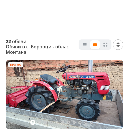
22
обяви
Обяви в с. Боровци - област
Монтана
ПРОМО