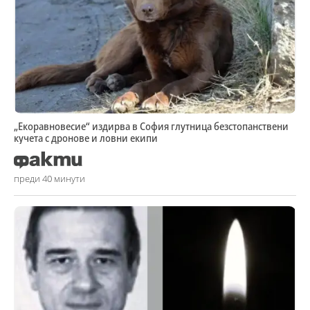
„Екоравновесие“ издирва в София глутница безстопанствени
кучета с дронове и ловни екипи
преди 40 минути