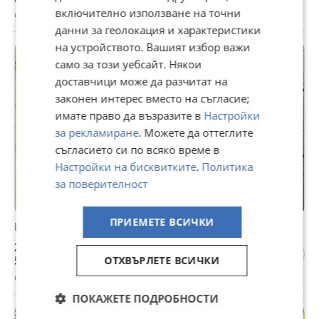
включително използване на точни
с. Червенаково, Сливен, 19 юли
данни за геолокация и характеристики
на устройството. Вашият избор важи
само за този уебсайт. Някои
доставчици може да разчитат на
законен интерес вместо на съгласие;
имате право да възразите в
Настройки
за рекламиране
. Можете да оттеглите
съгласието си по всяко време в
Настройки на бисквитките
.
Политика
за поверителност
ПРИЕМЕТЕ ВСИЧКИ
Еърфраер, използван, запазен, лек дефект
26 €
50,85 лв
ОТХВЪРЛЕТЕ ВСИЧКИ
с. Червенаково, Сливен, 18 юли
ПОКАЖЕТЕ ПОДРОБНОСТИ