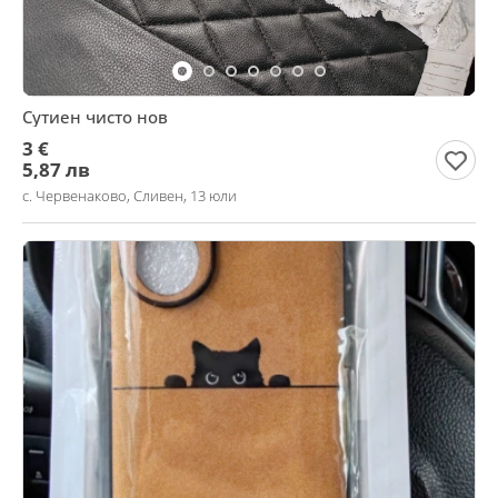
Сутиен чисто нов
3 €
5,87 лв
с. Червенаково, Сливен, 13 юли