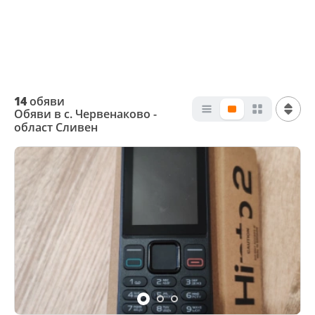
14
обяви
Обяви в с. Червенаково -
област Сливен