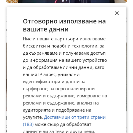
Телефон Lenovo за части
×
10 €
Отговорно използване на
19,56 лв
вашите данни
с. Червенаково, Сливен, 22 юли
Ние и нашите партньори използваме
бисквитки и подобни технологии, за
да съхраняваме и получаваме достъп
до информация на вашето устройство
и да обработваме лични данни, като
вашия IP адрес, уникални
идентификатори и данни за
сърфиране, за персонализирани
реклами и съдържание, измерване на
реклами и съдържание, анализ на
аудиторията и подобряване на
услугите.
Доставчици от трети страни
Блуза нова
(183)
може също да обработват
3 €
данните ви за тези и други цели,
5,87 лв