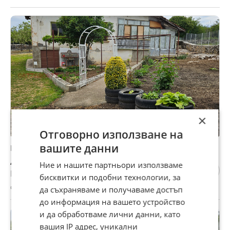
×
Отговорно използване на
вашите данни
Продава КЪЩА, с. Чирен, област Враца
40 000 €
Ние и нашите партньори използваме
Не се начислява ДДС
бисквитки и подобни технологии, за
с. Чирен, Враца, 01 август
да съхраняваме и получаваме достъп
до информация на вашето устройство
и да обработваме лични данни, като
вашия IP адрес, уникални