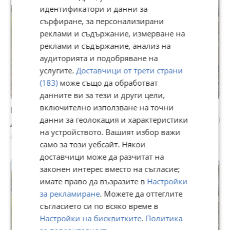
идентификатори и данни за
сърфиране, за персонализирани
реклами и съдържание, измерване на
реклами и съдържание, анализ на
аудиторията и подобряване на
услугите.
Доставчици от трети страни
(183)
може също да обработват
данните ви за тези и други цели,
включително използване на точни
Продавам къща в с. Чирен, област Враца
данни за геолокация и характеристики
40 000 €
на устройството. Вашият избор важи
с. Чирен, Враца, 01 август
само за този уебсайт. Някои
доставчици може да разчитат на
законен интерес вместо на съгласие;
имате право да възразите в
Настройки
за рекламиране
. Можете да оттеглите
съгласието си по всяко време в
Настройки на бисквитките
.
Политика