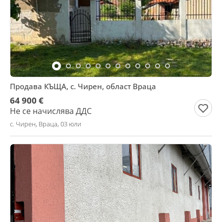
Продава КЪЩА, с. Чирен, област Враца
64 900 €
Не се начислява ДДС
с. Чирен, Враца, 03 юли