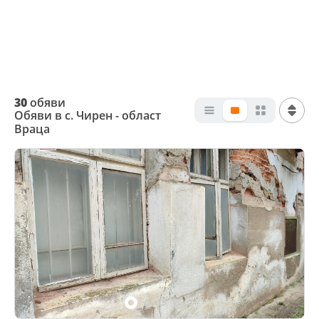
30
обяви
Обяви в с. Чирен - област
Враца