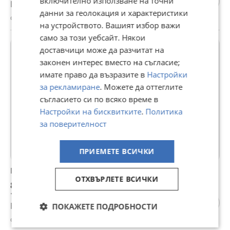
включително използване на точни
Цената е с включен ДДС
данни за геолокация и характеристики
с. Голям чардак, Пловдив, 27 юли
на устройството. Вашият избор важи
само за този уебсайт. Някои
доставчици може да разчитат на
законен интерес вместо на съгласие;
имате право да възразите в
Настройки
за рекламиране
. Можете да оттеглите
съгласието си по всяко време в
Настройки на бисквитките
.
Политика
за поверителност
ПРИЕМЕТЕ ВСИЧКИ
Продава КЪЩА, с. Голям чардак, област Пловдив
ОТХВЪРЛЕТЕ ВСИЧКИ
86 500 €
169 179,30 лв
Не се начислява ДДС
ПОКАЖЕТЕ ПОДРОБНОСТИ
с. Голям чардак, Пловдив, 21 юли