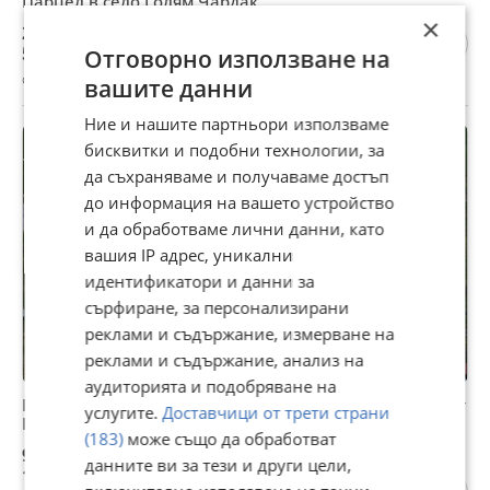
Парцел в село Голям Чардак
×
29 000 €
56 719,07 лв
Отговорно използване на
с. Голям чардак, Пловдив, 27 юли
вашите данни
Ние и нашите партньори използваме
бисквитки и подобни технологии, за
да съхраняваме и получаваме достъп
до информация на вашето устройство
и да обработваме лични данни, като
вашия IP адрес, уникални
идентификатори и данни за
сърфиране, за персонализирани
реклами и съдържание, измерване на
реклами и съдържание, анализ на
аудиторията и подобряване на
Продава ПРОМ. ПОМЕЩЕНИЕ, с. Голям чардак, област
услугите.
Доставчици от трети страни
Пловдив
(183)
може също да обработват
900 000 €
данните ви за тези и други цели,
1 760 247 лв