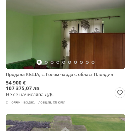
Продава КЪЩА, с. Голям чардак, област Пловдив
54 900 €
107 375,07 лв
Не се начислява ДДС
с. Голям чардак, Пловдив, 08 юли