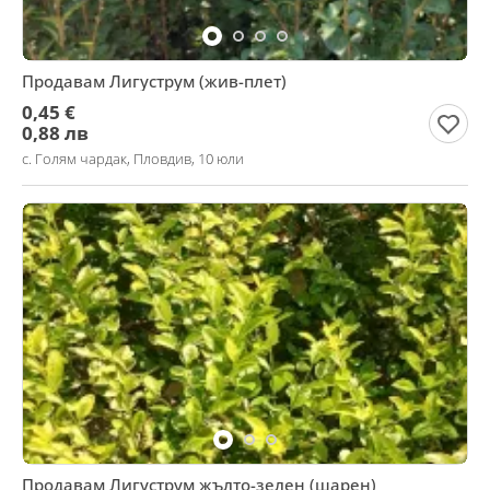
Продавам Лигуструм (жив-плет)
0,45 €
0,88 лв
с. Голям чардак, Пловдив, 10 юли
Продавам Лигуструм жълто-зелен (шарен)