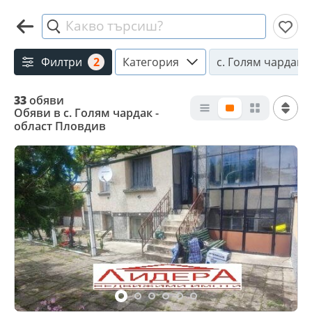
Какво търсиш?
Филтри
2
Категория
с. Голям чардак
33
обяви
Обяви в с. Голям чардак -
област Пловдив