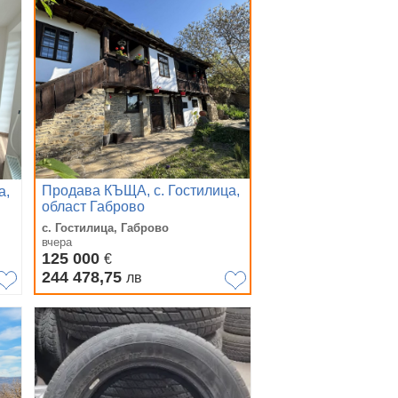
Продава КЪЩА, с. Гостилица,
а,
област Габрово
с. Гостилица, Габрово
вчера
125 000
€
244 478,75
лв