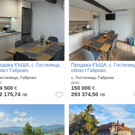
одава КЪЩА, с. Гостилица,
Продава КЪЩА, с. Гостилиц
ласт Габрово
област Габрово
Гостилица, Габрово
с. Гостилица, Габрово
с
днес
4 500
150 000
€
€
2 175,74
293 374,50
лв
лв