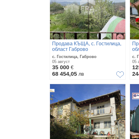
Продава КЪЩА, с. Гостилица,
Пр
област Габрово
об
с. Гостилица, Габрово
с. 
05 август
05 
35 000
12
€
68 454,05
24
лв