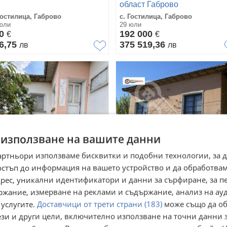
област Габрово
Гостилица, Габрово
с. Гостилица, Габрово
юли
29 юли
00
192 000
€
€
6,75
375 519,36
лв
лв
 използване на вашите данни
артньори използваме бисквитки и подобни технологии, за 
остъп до информация на вашето устройство и да обработва
адрес, уникални идентификатори и данни за сърфиране, за 
одава КЪЩА, с. Гостилица,
Продава КЪЩА, с. Гостилиц
ржание, измерване на реклами и съдържание, анализ на ау
ласт Габрово
област Габрово
 услугите.
Доставчици от трети страни (183)
може също да об
Гостилица, Габрово
с. Гостилица, Габрово
юли
28 юли
ези и други цели, включително използване на точни данни 
 000
13 500
€
€