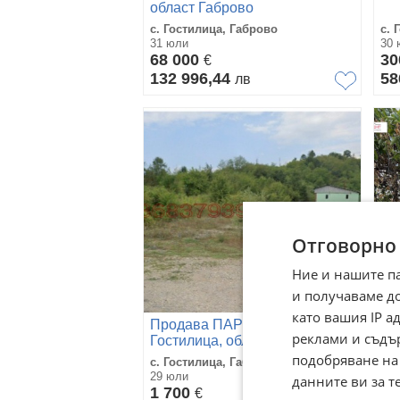
област Габрово
с. Гостилица, Габрово
с. 
31 юли
30 
68 000
3
€
132 996,44
58
лв
Отговорно
Ние и нашите п
и получаваме д
като вашия IP 
Продава ПАРЦЕЛ, с.
Пр
реклами и съдъ
Гостилица, област Габрово
об
подобряване на
с. Гостилица, Габрово
с. 
29 юли
28 
данните ви за т
1 700
72
€