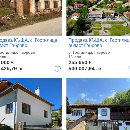
одава КЪЩА, с. Гостилица,
Продава КЪЩА, с. Гостилиц
ласт Габрово
област Габрово
Гостилица, Габрово
с. Гостилица, Габрово
юли
15 юли
 000
255 650
€
€
 425,79
500 007,94
лв
лв