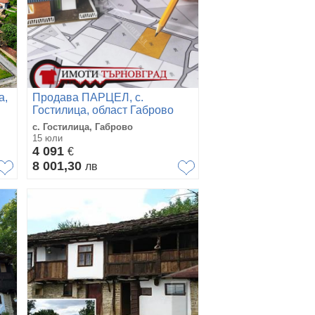
а,
Продава ПАРЦЕЛ, с.
Гостилица, област Габрово
с. Гостилица, Габрово
15 юли
4 091
€
8 001,30
лв