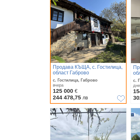
Продава КЪЩА, с. Гостилица,
Пр
област Габрово
об
с. Гостилица, Габрово
с. 
вчера
дне
125 000
15
€
244 478,75
30
лв