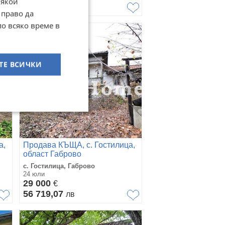
Някои
68 454,05
лв
 право да
по всяко време в
ТЕ ВСИЧКИ
а,
Продава КЪЩА, с. Гостилица,
област Габрово
с. Гостилица, Габрово
24 юли
29 000
€
56 719,07
лв