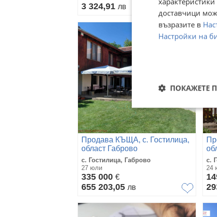
характеристики 
3 324,91
14
лв
доставчици може
възразите в
Нас
Настройки на б
ПОКАЖЕТЕ 
Продава КЪЩА, с. Гостилица,
Пр
област Габрово
об
с. Гостилица, Габрово
с. 
27 юли
24 
335 000
14
€
655 203,05
29
лв