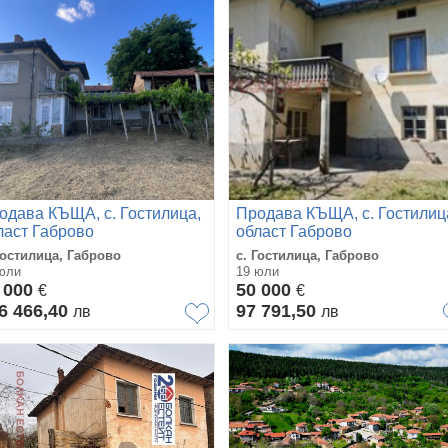
одава КЪЩА, с. Гостилица,
Продава КЪЩА, с. Гостилиц
ласт Габрово
област Габрово
Гостилица, Габрово
с. Гостилица, Габрово
юли
19 юли
 000
50 000
€
€
6 466,40
97 791,50
лв
лв