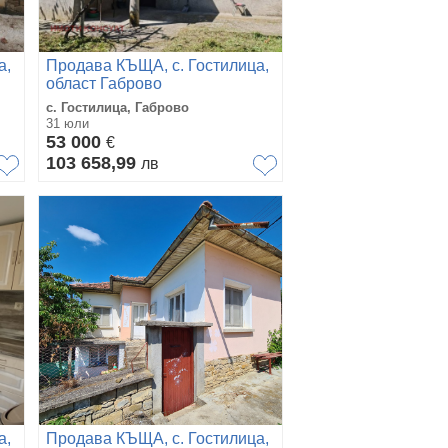
а,
Продава КЪЩА, с. Гостилица,
област Габрово
с. Гостилица, Габрово
31 юли
53 000
€
103 658,99
лв
а,
Продава КЪЩА, с. Гостилица,