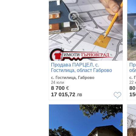
Продава ПАРЦЕЛ, с.
Пр
Гостилица, област Габрово
об
с. Гостилица, Габрово
с. 
24 юли
22 
8 700
80
€
17 015,72
15
лв