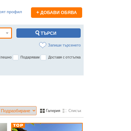
оят профил
+
ДОБАВИ ОБЯВА
Запиши търсенето
Спешно
Подарявам
Доставя с отстъпка
Галерия
Списък