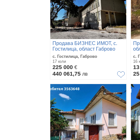
Продава БИЗНЕС ИМОТ, с.
Пр
Гостилица, област Габрово
об
с. Гостилица, Габрово
с. 
17 юли
16 
225 000
13
€
440 061,75
25
лв