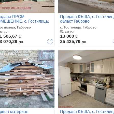
одава ПРОМ.
Продава КЪЩА, с. Гостилиц
МЕЩЕНИЕ, с. Гостилица,
област Габрово
ласт Габрово
Гостилица, Габрово
с. Гостилица, Габрово
август
01 август
1 506,67
13 000
€
€
3 070,29
25 425,79
лв
лв
рвен материал
Продава КЪЩА, с. Гостилиц