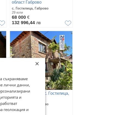
област Габрово
с. Гостилица, Габрово
29 юли
68 000
€
132 996,44
лв
×
да съхраняваме
ме лични данни,
персонализирани
а,
Продава КЪЩА, с. Гостилица,
диторията и
област Габрово
работват
с. Гостилица, Габрово
27 юли
за геолокация и
35 000
€