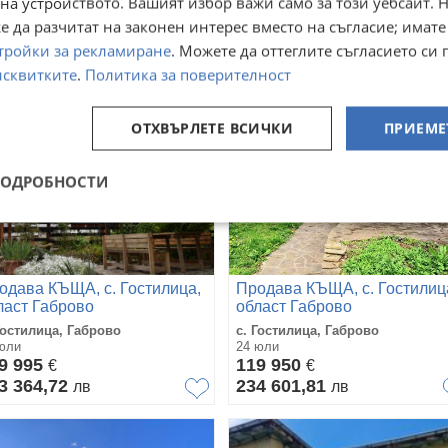
на устройството. Вашият избор важи само за този уебсайт. 
0 819,76
26 403,71
лв
лв
 да разчитат на законен интерес вместо на съгласие; имате
тройки за рекламиране
. Можете да оттеглите съгласието си 
исквитките
.
Политика за поверителност
ОТХВЪРЛЕТЕ ВСИЧКИ
ПРИЕМЕ
ПОДРОБНОСТИ
одава КЪЩА, с. Гостилица,
Продава КЪЩА, с. Гостилиц
ласт Габрово
област Габрово
Гостилица, Габрово
с. Гостилица, Габрово
юли
24 юли
9 995
119 950
€
€
3 364,72
234 601,81
лв
лв