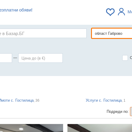
езплатни обяви!
М
—
Имоти с. Гостилица
Услуги с. Гостилица
, 36
, 1
Подреди по: