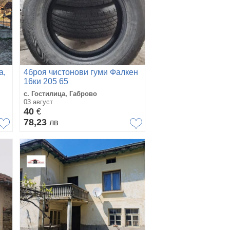
а,
4броя чистонови гуми Фалкен
16ки 205 65
с. Гостилица, Габрово
03 август
40
€
78,23
лв