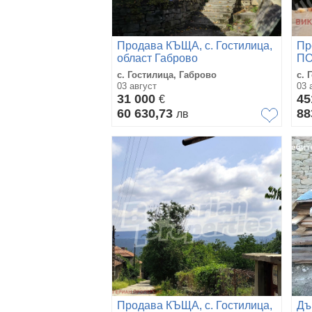
Продава КЪЩА, с. Гостилица,
Пр
област Габрово
ПО
об
с. Гостилица, Габрово
с. 
03 август
03 
31 000
45
€
60 630,73
88
лв
Продава КЪЩА, с. Гостилица,
Дъ