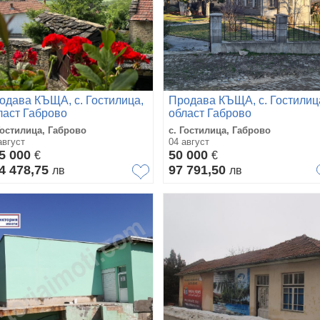
одава КЪЩА, с. Гостилица,
Продава КЪЩА, с. Гостилиц
ласт Габрово
област Габрово
Гостилица, Габрово
с. Гостилица, Габрово
август
04 август
5 000
50 000
€
€
4 478,75
97 791,50
лв
лв