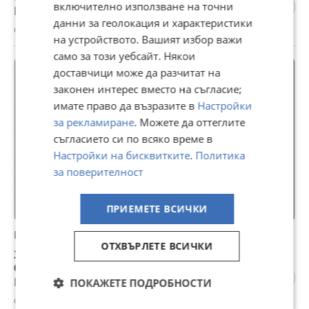
включително използване на точни
Не се начислява ДДС
данни за геолокация и характеристики
с. Гоздейка, Габрово, 15 юли
на устройството. Вашият избор важи
само за този уебсайт. Някои
доставчици може да разчитат на
законен интерес вместо на съгласие;
имате право да възразите в
Настройки
за рекламиране
. Можете да оттеглите
съгласието си по всяко време в
Настройки на бисквитките
.
Политика
за поверителност
ПРИЕМЕТЕ ВСИЧКИ
Продава КЪЩА, с. Гоздейка, област Габрово
ОТХВЪРЛЕТЕ ВСИЧКИ
31 000 €
60 630,73 лв
Не се начислява ДДС
ПОКАЖЕТЕ ПОДРОБНОСТИ
с. Гоздейка, Габрово, 14 юли