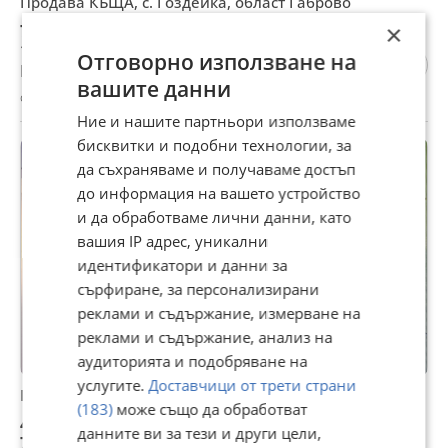
Продава КЪЩА, с. Гоздейка, област Габрово
72 000 €
×
140 819,76 лв
Отговорно използване на
Не се начислява ДДС
вашите данни
с. Гоздейка, Габрово, 16 юли
Ние и нашите партньори използваме
бисквитки и подобни технологии, за
да съхраняваме и получаваме достъп
до информация на вашето устройство
и да обработваме лични данни, като
вашия IP адрес, уникални
идентификатори и данни за
сърфиране, за персонализирани
реклами и съдържание, измерване на
реклами и съдържание, анализ на
аудиторията и подобряване на
услугите.
Доставчици от трети страни
Продава ПАРЦЕЛ, с. Гоздейка, област Габрово
(183)
може също да обработват
40 500 €
данните ви за тези и други цели,
79 211,12 лв