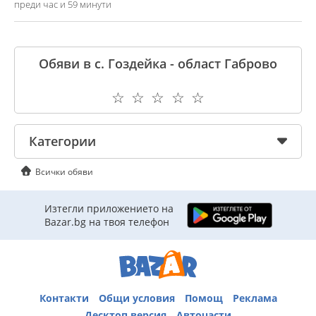
преди час и 59 минути
Обяви в с. Гоздейка - област Габрово
☆
☆
☆
☆
☆
Категории
Всички обяви
Изтегли приложението на
Bazar.bg на твоя телефон
Контакти
Общи условия
Помощ
Реклама
Десктоп версия
Авточасти