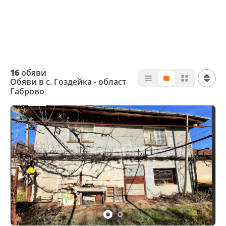
16
обяви
Обяви в с. Гоздейка - област
Габрово