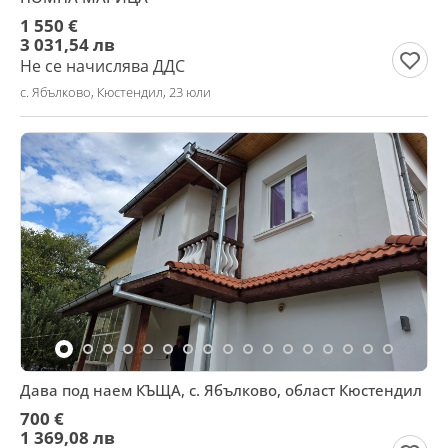
1 550 €
3 031,54 лв
Не се начислява ДДС
с. Ябълково, Кюстендил, 23 юли
Дава под наем КЪЩА, с. Ябълково, област Кюстендил
700 €
1 369,08 лв