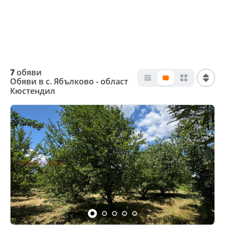
7
обяви
Обяви в с. Ябълково - област
Кюстендил