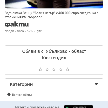
Задържаха Венци "Белия негър" с 460 000 евро след гонка в
столичния кв. "Борово"
преди 2 часа и 52 минути
Обяви в с. Ябълково - област
Кюстендил
☆
☆
☆
☆
☆
Категории
Всички обяви
Изтегли приложението на