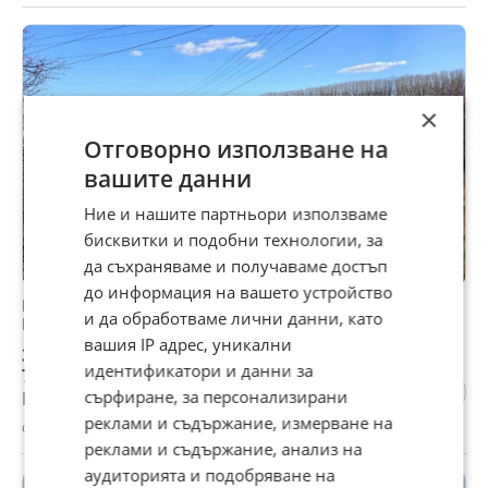
×
Отговорно използване на
вашите данни
Ние и нашите партньори използваме
бисквитки и подобни технологии, за
да съхраняваме и получаваме достъп
до информация на вашето устройство
Продава ЗЕМЕДЕЛСКА ЗЕМЯ, с. Ябълково, област
и да обработваме лични данни, като
Кюстендил
вашия IP адрес, уникални
36 000 €
идентификатори и данни за
70 409,88 лв
сърфиране, за персонализирани
Не се начислява ДДС
реклами и съдържание, измерване на
с. Ябълково, Кюстендил, 30 април
реклами и съдържание, анализ на
аудиторията и подобряване на