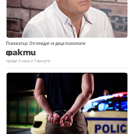
Психиатър: Отглеждат се деца психопати
преди 3 часа и 7 минути