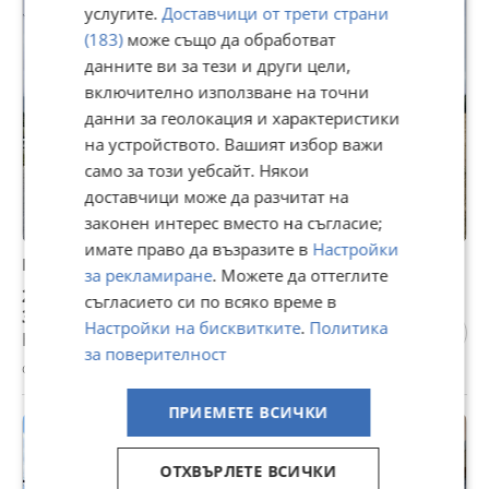
услугите.
Доставчици от трети страни
(183)
може също да обработват
данните ви за тези и други цели,
включително използване на точни
данни за геолокация и характеристики
на устройството. Вашият избор важи
само за този уебсайт. Някои
доставчици може да разчитат на
законен интерес вместо на съгласие;
имате право да възразите в
Настройки
Продава ПАРЦЕЛ, с. Ябълково, област Кюстендил
за рекламиране
. Можете да оттеглите
20 000 €
съгласието си по всяко време в
39 116,60 лв
Настройки на бисквитките
.
Политика
Не се начислява ДДС
за поверителност
с. Ябълково, Кюстендил, 30 април
ПРИЕМЕТЕ ВСИЧКИ
ОТХВЪРЛЕТЕ ВСИЧКИ