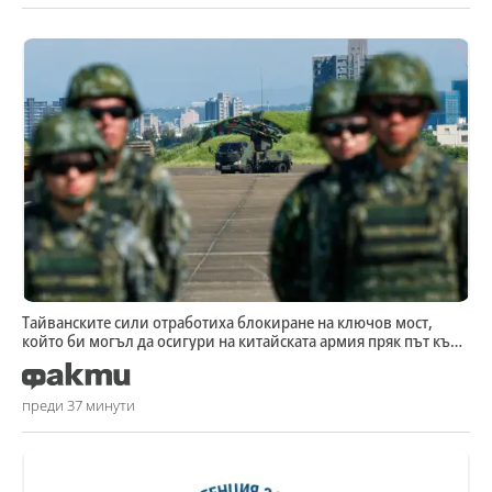
Тайванските сили отработиха блокиране на ключов мост,
който би могъл да осигури на китайската армия пряк път към
столицата
преди 37 минути