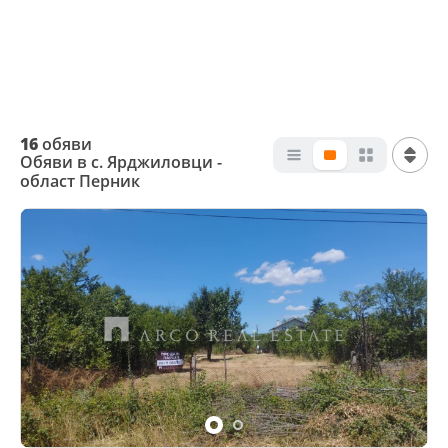
16
обяви
Обяви в с. Ярджиловци -
област Перник