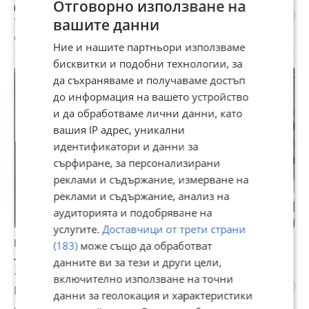
Отговорно използване на
0,70 €
1,37 лв
вашите данни
с. Ярджиловци, Перник, 27 юли
Ние и нашите партньори използваме
бисквитки и подобни технологии, за
да съхраняваме и получаваме достъп
до информация на вашето устройство
и да обработваме лични данни, като
вашия IP адрес, уникални
идентификатори и данни за
сърфиране, за персонализирани
реклами и съдържание, измерване на
реклами и съдържание, анализ на
аудиторията и подобряване на
услугите.
Доставчици от трети страни
Продава ПАРЦЕЛ, с. Ярджиловци, област Перник
(183)
може също да обработват
75 000 €
данните ви за тези и други цели,
146 687,25 лв
включително използване на точни
Не се начислява ДДС
данни за геолокация и характеристики
с. Ярджиловци, Перник, 24 юли