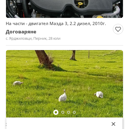
На части - двигател Мазда 3, 2.2 дизел, 2010г.
Договаряне
с. Ярджиловци, Перник, 28 юли
×
Яйца от свободно отглеждани токачки.