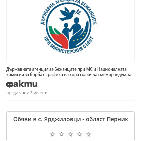
Държавната агенция за бежанците при МС и Националната
комисия за борба с трафика на хора сключват меморандум за
сътрудничество
преди час и 3 минути
Обяви в с. Ярджиловци - област Перник
☆
☆
☆
☆
☆