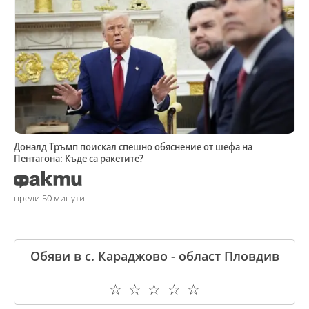
Доналд Тръмп поискал спешно обяснение от шефа на
Пентагона: Къде са ракетите?
преди 50 минути
Обяви в с. Караджово - област Пловдив
☆
☆
☆
☆
☆