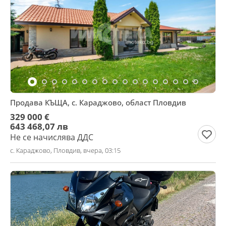
Продава КЪЩА, с. Караджово, област Пловдив
329 000 €
643 468,07 лв
Не се начислява ДДС
с. Караджово, Пловдив, вчера, 03:15