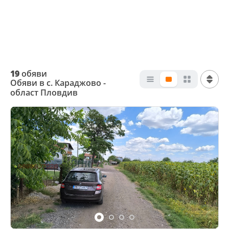
19
обяви
Обяви в с. Караджово -
област Пловдив