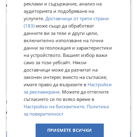
Договаряне
реклами и съдържание, анализ на
с. Караджово, Пловдив, 27 юли
аудиторията и подобряване на
услугите.
Доставчици от трети страни
(183)
може също да обработват
данните ви за тези и други цели,
включително използване на точни
данни за геолокация и характеристики
на устройството. Вашият избор важи
само за този уебсайт. Някои
доставчици може да разчитат на
законен интерес вместо на съгласие;
имате право да възразите в
Настройки
за рекламиране
. Можете да оттеглите
съгласието си по всяко време в
Продавам прасета
Настройки на бисквитките
.
Политика
Договаряне
за поверителност
с. Караджово, Пловдив, 27 юли
ПРИЕМЕТЕ ВСИЧКИ