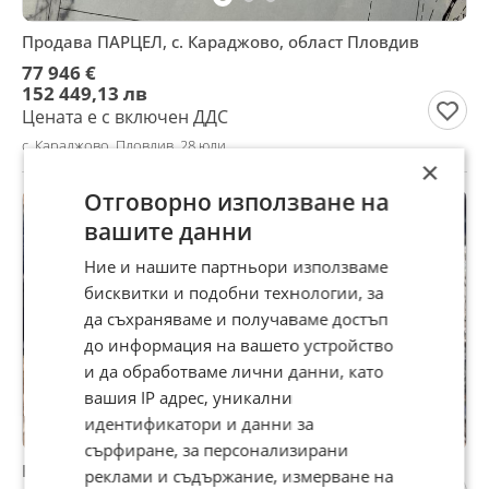
Продава ПАРЦЕЛ, с. Караджово, област Пловдив
77 946 €
152 449,13 лв
Цената е с включен ДДС
с. Караджово, Пловдив, 28 юли
×
Отговорно използване на
вашите данни
Ние и нашите партньори използваме
бисквитки и подобни технологии, за
да съхраняваме и получаваме достъп
до информация на вашето устройство
и да обработваме лични данни, като
вашия IP адрес, уникални
идентификатори и данни за
сърфиране, за персонализирани
Виетнамски Прасета
реклами и съдържание, измерване на