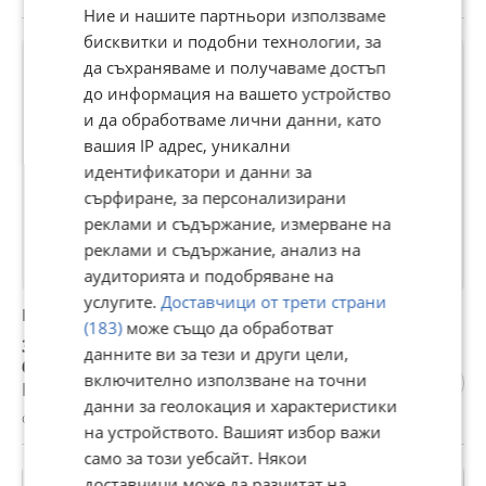
Ние и нашите партньори използваме
бисквитки и подобни технологии, за
да съхраняваме и получаваме достъп
до информация на вашето устройство
и да обработваме лични данни, като
вашия IP адрес, уникални
идентификатори и данни за
сърфиране, за персонализирани
реклами и съдържание, измерване на
реклами и съдържание, анализ на
аудиторията и подобряване на
услугите.
Доставчици от трети страни
Продава ПАРЦЕЛ, с. Кочево, област Пловдив
(183)
може също да обработват
35 000 €
данните ви за тези и други цели,
68 454,05 лв
включително използване на точни
Не се начислява ДДС
данни за геолокация и характеристики
с. Кочево, Пловдив, 27 юли
на устройството. Вашият избор важи
само за този уебсайт. Някои
доставчици може да разчитат на