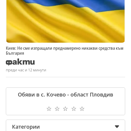
Киев: Не сме изпращали преднамерено никакви средства към
България
преди час и 12 минути
Обяви в с. Кочево - област Пловдив
☆
☆
☆
☆
☆
Категории