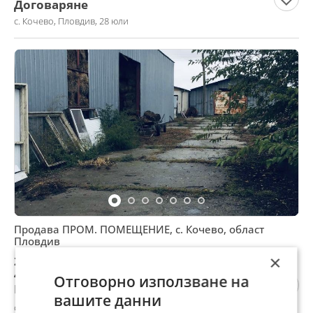
Договаряне
с. Кочево, Пловдив, 28 юли
Продава ПРОМ. ПОМЕЩЕНИЕ, с. Кочево, област
Пловдив
×
220 000 €
430 282,60 лв
Отговорно използване на
Не се начислява ДДС
вашите данни
с. Кочево, Пловдив, 28 юли