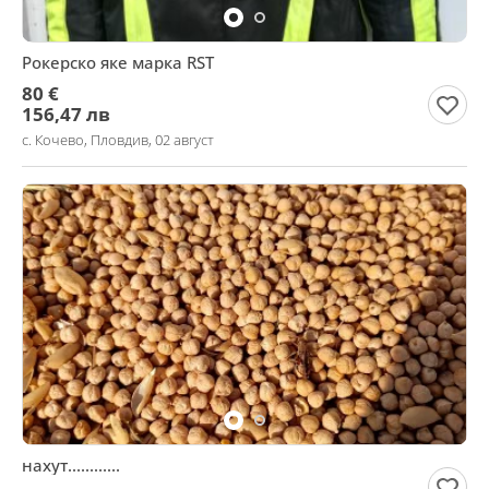
Рокерско яке марка RST
80 €
156,47 лв
с. Кочево, Пловдив, 02 август
нахут............