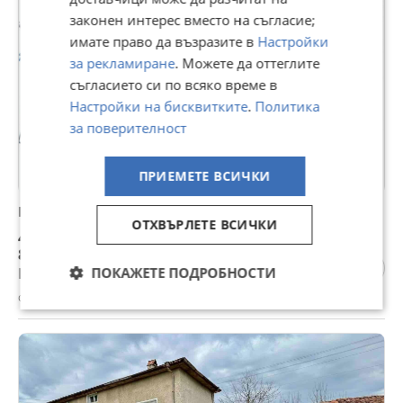
законен интерес вместо на съгласие;
имате право да възразите в
Настройки
за рекламиране
. Можете да оттеглите
съгласието си по всяко време в
Настройки на бисквитките
.
Политика
за поверителност
ПРИЕМЕТЕ ВСИЧКИ
Продава ПАРЦЕЛ, с. Кочево, област Пловдив
ОТХВЪРЛЕТЕ ВСИЧКИ
44 838 €
87 695,51 лв
ПОКАЖЕТЕ ПОДРОБНОСТИ
Цената е с включен ДДС
с. Кочево, Пловдив, 24 юли