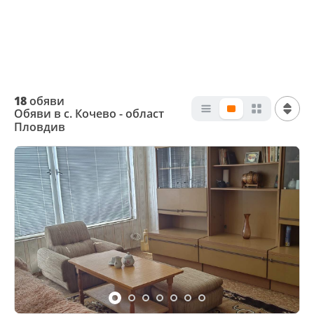
18
обяви
Обяви в с. Кочево - област
Пловдив