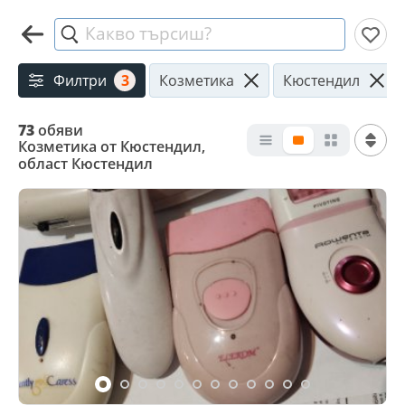
Какво търсиш?
Филтри
3
Козметика
Кюстендил
73
обяви
Козметика от Кюстендил,
област Кюстендил