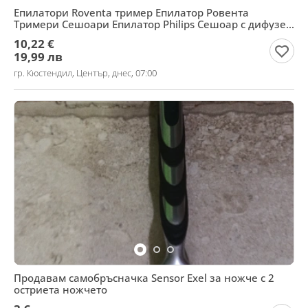
Епилатори Roventa тример Епилатор Ровента
Тримери Сешоари Епилатор Philips Сешоар с дифузер
black &
10,22 €
19,99 лв
гр. Кюстендил, Център, днес, 07:00
Продавам самобръсначка Sensor Exel за ножче с 2
остриета ножчето