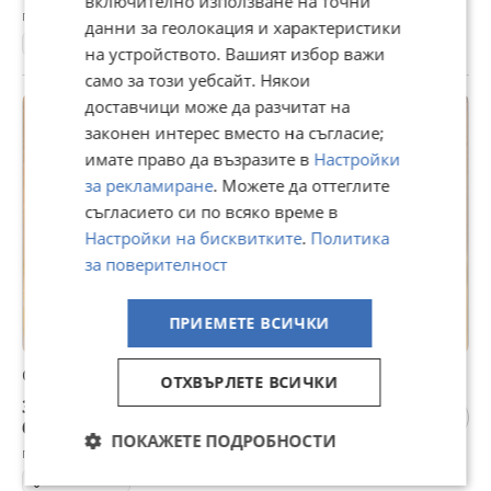
включително използване на точни
гр. Кюстендил, 23 юли
данни за геолокация и характеристики
Балсами
на устройството. Вашият избор важи
само за този уебсайт. Някои
доставчици може да разчитат на
законен интерес вместо на съгласие;
имате право да възразите в
Настройки
за рекламиране
. Можете да оттеглите
съгласието си по всяко време в
Настройки на бисквитките
.
Политика
за поверителност
ПРИЕМЕТЕ ВСИЧКИ
Серум за сухи краища 30 мл
ОТХВЪРЛЕТЕ ВСИЧКИ
3,49 €
6,83 лв
ПОКАЖЕТЕ ПОДРОБНОСТИ
гр. Кюстендил, 23 юли
Олио за коса