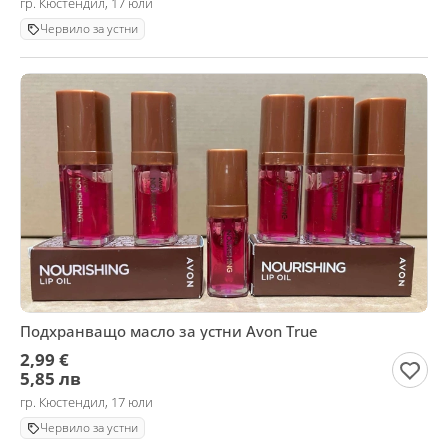
гр. Кюстендил, 17 юли
Червило за устни
Подхранващо масло за устни Avon True
2,99 €
5,85 лв
гр. Кюстендил, 17 юли
Червило за устни