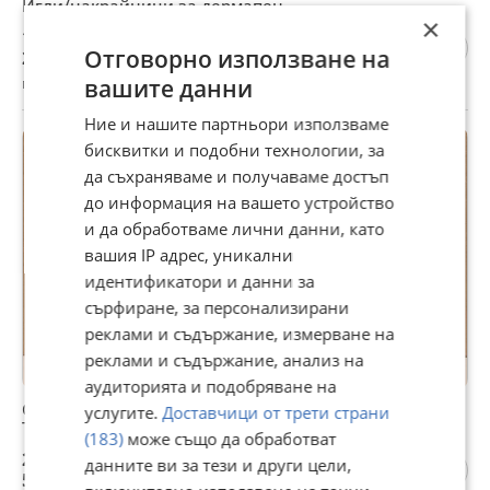
Игли/накрайници за дермапен
×
1,28 €
Отговорно използване на
2,50 лв
гр. Кюстендил, 25 юли
вашите данни
Ние и нашите партньори използваме
бисквитки и подобни технологии, за
да съхраняваме и получаваме достъп
до информация на вашето устройство
и да обработваме лични данни, като
вашия IP адрес, уникални
идентификатори и данни за
сърфиране, за персонализирани
реклами и съдържание, измерване на
реклами и съдържание, анализ на
аудиторията и подобряване на
Спрей за топлинна защита без отмиване Advance
услугите.
Доставчици от трети страни
Techiques
(183)
може също да обработват
2,84 €
данните ви за тези и други цели,
5,55 лв