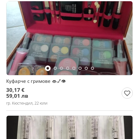
Куфарче с гримове 👄💅👁️
30,17 €
59,01 лв
гр. Кюстендил, 22 юли