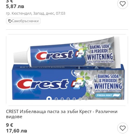
3 €
5,87 лв
гр. Кюстендил, Запад, днес, 07:03
Самобръсначки
CREST Избелваща паста за зъби Крест - Различни
видове
9 €
17,60 лв