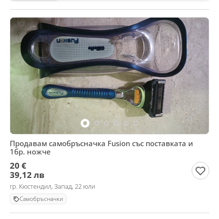
Продавам самобръсначка Fusion със поставката и
1бр. ножче
20 €
39,12 лв
гр. Кюстендил, Запад, 22 юли
Самобръсначки