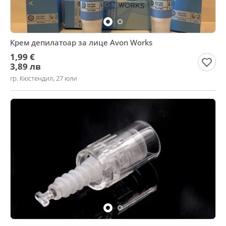
Крем депилатоар за лице Avon Works
1,99 €
3,89 лв
гр. Кюстендил, 27 юли