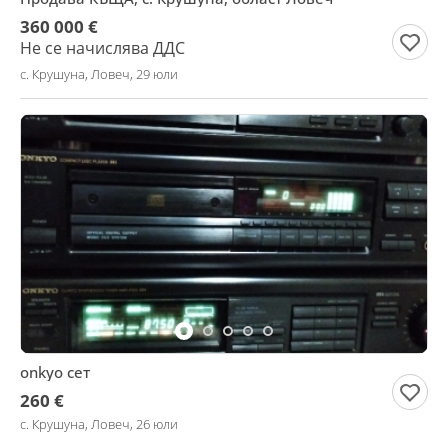
360 000 €
Не се начислява ДДС
с. Крушуна, Ловеч, 29 юли
onkyo сет
260 €
с. Крушуна, Ловеч, 26 юли