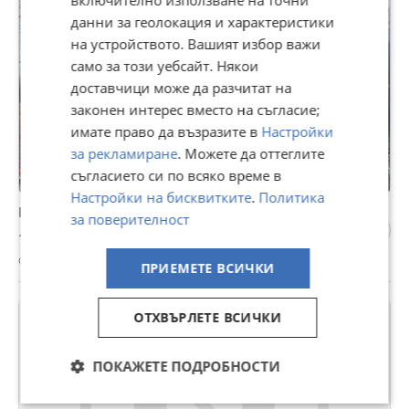
данни за геолокация и характеристики
на устройството. Вашият избор важи
само за този уебсайт. Някои
доставчици може да разчитат на
законен интерес вместо на съгласие;
имате право да възразите в
Настройки
за рекламиране
. Можете да оттеглите
съгласието си по всяко време в
Настройки на бисквитките
.
Политика
Продава ПАРЦЕЛИ 24000 с. Крушуна, област Ловеч
за поверителност
15 €
с. Крушуна, Ловеч, 21 юли
ПРИЕМЕТЕ ВСИЧКИ
ОТХВЪРЛЕТЕ ВСИЧКИ
ПОКАЖЕТЕ ПОДРОБНОСТИ