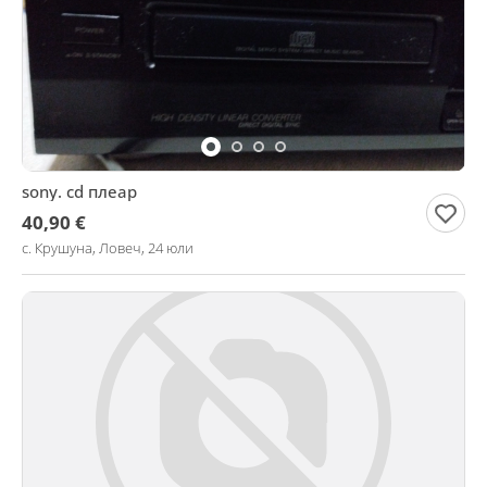
sony. cd плеар
40,90 €
с. Крушуна, Ловеч, 24 юли