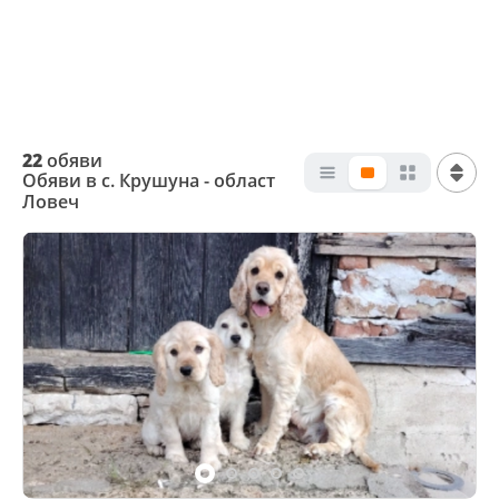
22
обяви
Обяви в с. Крушуна - област
Ловеч