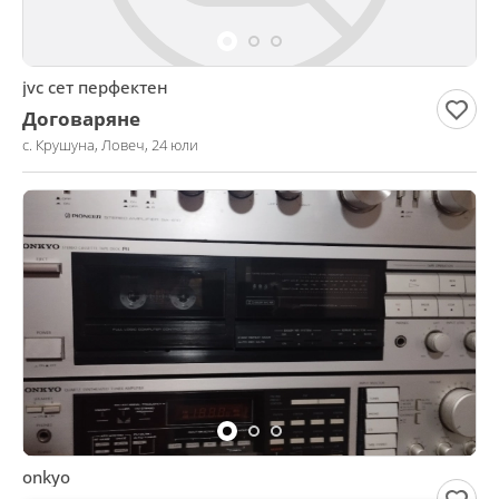
jvc сет перфектен
Договаряне
с. Крушуна, Ловеч, 24 юли
onkyo