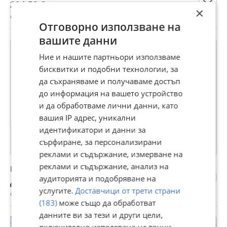
204,52 €
×
с. Крушуна, Ловеч, 24 юли
Отговорно използване на
вашите данни
Ние и нашите партньори използваме
бисквитки и подобни технологии, за
да съхраняваме и получаваме достъп
до информация на вашето устройство
и да обработваме лични данни, като
вашия IP адрес, уникални
идентификатори и данни за
сърфиране, за персонализирани
реклами и съдържание, измерване на
реклами и съдържание, анализ на
pioner сет уникален звук
аудиторията и подобряване на
Договаряне
услугите.
Доставчици от трети страни
с. Крушуна, Ловеч, 24 юли
(183)
може също да обработват
данните ви за тези и други цели,
включително използване на точни