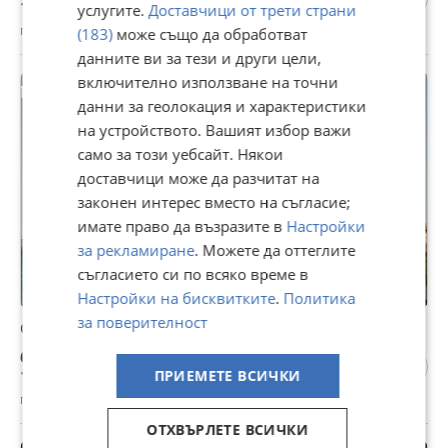
117,35 лв
услугите.
Доставчици от трети страни
гр. Созопол, Бургас, 27 юли
(183)
може също да обработват
данните ви за тези и други цели,
включително използване на точни
данни за геолокация и характеристики
на устройството. Вашият избор важи
само за този уебсайт. Някои
доставчици може да разчитат на
законен интерес вместо на съгласие;
имате право да възразите в
Настройки
за рекламиране
. Можете да оттеглите
съгласието си по всяко време в
Настройки на бисквитките
.
Политика
за поверителност
Стая за двама в Созопол, първа линия
60 €
117,35 лв
ПРИЕМЕТЕ ВСИЧКИ
гр. Созопол, Бургас, 18 юли
ОТХВЪРЛЕТЕ ВСИЧКИ