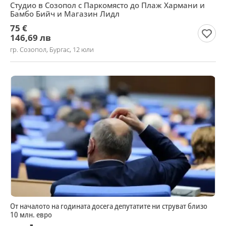
Студио в Созопол с Паркомясто до Плаж Хармани и
Бамбо Бийч и Магазин Лидл
75 €
146,69 лв
гр. Созопол, Бургас, 12 юли
От началото на годината досега депутатите ни струват близо
10 млн. евро