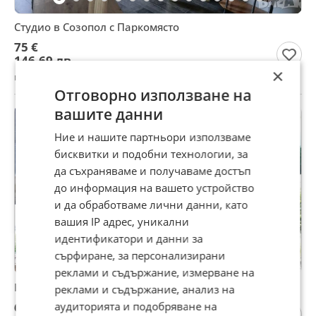
Студио в Созопол с Паркомясто
75 €
146,69 лв
×
гр. Созопол, Бургас, 27 юли
Отговорно използване на
вашите данни
Ние и нашите партньори използваме
бисквитки и подобни технологии, за
да съхраняваме и получаваме достъп
до информация на вашето устройство
и да обработваме лични данни, като
вашия IP адрес, уникални
идентификатори и данни за
сърфиране, за персонализирани
реклами и съдържание, измерване на
Квартири Созопол
реклами и съдържание, анализ на
аудиторията и подобряване на
60 €