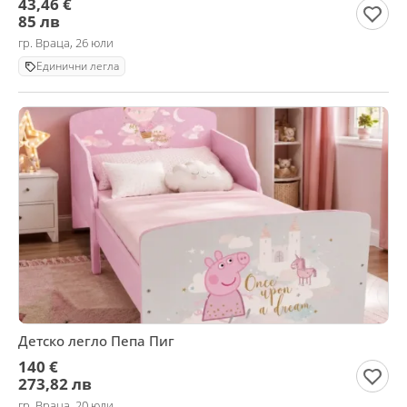
43,46 €
85 лв
гр. Враца, 26 юли
Единични легла
Детско легло Пепа Пиг
140 €
273,82 лв
гр. Враца, 20 юли