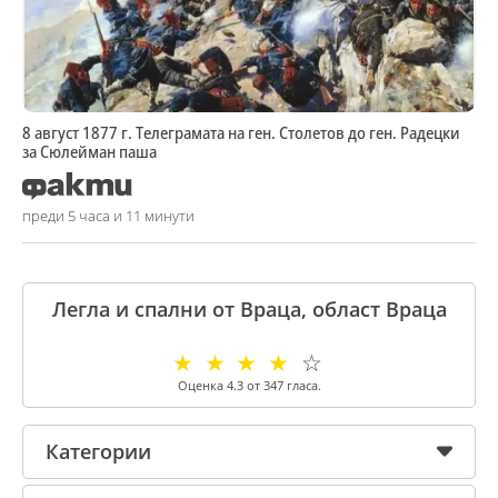
8 август 1877 г. Телеграмата на ген. Столетов до ген. Радецки
за Сюлейман паша
преди 5 часа и 11 минути
Легла и спални от Враца, област Враца
☆
☆
☆
☆
☆
Оценка
4.3
от
347
гласа.
Категории