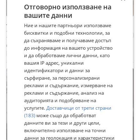
Отговорно използване на
вашите данни
Легло с матрак
Ние и нашите партньори използваме
100 €
бисквитки и подобни технологии, за
195,58 лв
да съхраняваме и получаваме достъп
гр. Враца, 01 август
до информация на вашето устройство
Присти
и да обработваме лични данни, като
вашия IP адрес, уникални
идентификатори и данни за
сърфиране, за персонализирани
реклами и съдържание, измерване на
реклами и съдържание, анализ на
аудиторията и подобряване на
услугите.
Доставчици от трети страни
(183)
може също да обработват
данните ви за тези и други цели,
включително използване на точни
данни за геолокация и характеристики