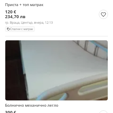
Приста + топ матрак
120 €
234,70 лв
гр. Враца, Център, вчера, 12:13
Спални с матрак
Болнично механично легло
300 €