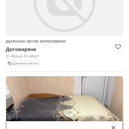
русенско легло използвано
Договаряне
гр. Враца, 02 август
Единични легла
×