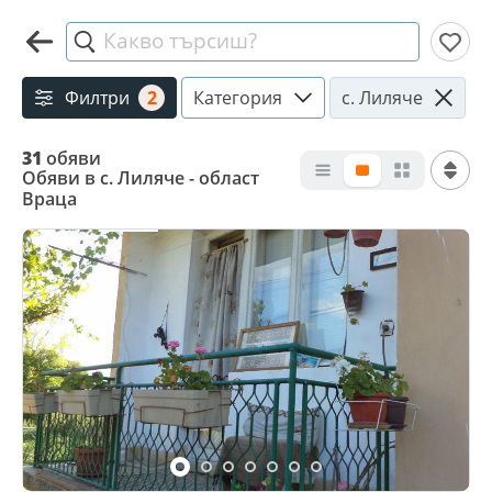
Какво търсиш?
Филтри
2
Категория
с. Лиляче
31
обяви
Обяви в с. Лиляче - област
Враца