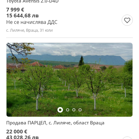
Toyota Avensis 2.0-D4D
7 999 €
15 644,68 лв
Не се начислява ДДС
с. Лиляче, Враца, 31 юли
Продава ПАРЦЕЛ, с. Лиляче, област Враца
22 000 €
43 028,26 лв