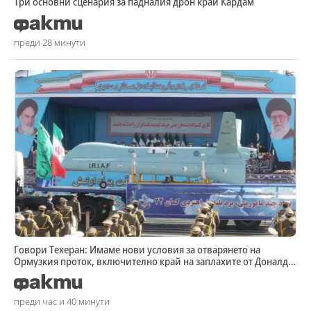
Три основни сценария за падналия дрон край Кардам
преди 28 минути
Говори Техеран: Имаме нови условия за отварянето на
Ормузкия проток, включително край на заплахите от Доналд
Тръмп
преди час и 40 минути