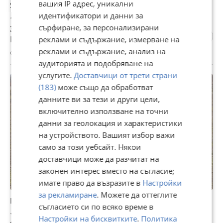
вашия IP адрес, уникални
Seat Leon 1.9 TDI
идентификатори и данни за
1 890 €
сърфиране, за персонализирани
3 696,52 лв
Не се начислява ДДС
реклами и съдържание, измерване на
реклами и съдържание, анализ на
с. Лиляче, Враца, 29 юли
аудиторията и подобряване на
услугите.
Доставчици от трети страни
(183)
може също да обработват
данните ви за тези и други цели,
включително използване на точни
данни за геолокация и характеристики
на устройството. Вашият избор важи
само за този уебсайт. Някои
доставчици може да разчитат на
законен интерес вместо на съгласие;
имате право да възразите в
Настройки
за рекламиране
. Можете да оттеглите
Продава ПАРЦЕЛ, с. Лиляче, област Враца
съгласието си по всяко време в
14 600 €
Настройки на бисквитките
.
Политика