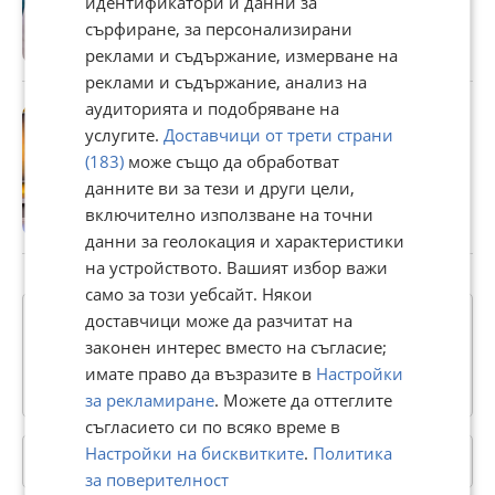
идентификатори и данни за
срещу пожари, но и срещу
сърфиране, за персонализирани
бракониери
реклами и съдържание, измерване на
преди 57 минути
реклами и съдържание, анализ на
аудиторията и подобряване на
Николай Гълъбов за
услугите.
Доставчици от трети страни
скандала в Банско:
(183)
може също да обработват
Словесна провокация от
деца не оправдава
данните ви за тези и други цели,
расистка саморазправа
включително използване на точни
преди 27 минути
данни за геолокация и характеристики
на устройството. Вашият избор важи
само за този уебсайт. Някои
Експерти и мениджъри
доставчици може да разчитат на
законен интерес вместо на съгласие;
☆
☆
☆
☆
☆
имате право да възразите в
Настройки
Оценка
4.6
от
8
гласа.
за рекламиране
. Можете да оттеглите
съгласието си по всяко време в
Настройки на бисквитките
.
Политика
Категории
за поверителност