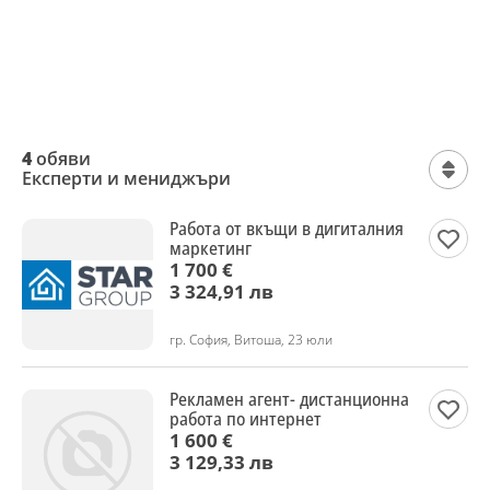
4
обяви
Експерти и мениджъри
Работа от вкъщи в дигиталния
маркетинг
1 700 €
3 324,91 лв
гр. София, Витоша, 23 юли
Рекламен агент- дистанционна
работа по интернет
1 600 €
3 129,33 лв