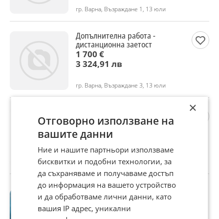
гр. Варна, Възраждане 1, 13 юли
Допълнителна работа -
дистанционна заетост
1 700 €
3 324,91 лв
гр. Варна, Възраждане 3, 13 юли
×
Рекламен Агент дистанционна
Отговорно използване на
работа
1 500 €
вашите данни
2 933,75 лв
Ние и нашите партньори използваме
бисквитки и подобни технологии, за
гр. Бургас, Възраждане, 12 юли
да съхраняваме и получаваме достъп
до информация на вашето устройство
Министър Карамфилова: В
и да обработваме лични данни, като
парк "Рила" слагаме
вашия IP адрес, уникални
камери с цел превенция