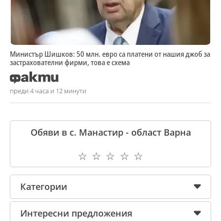
Министър Шишков: 50 млн. евро са платени от нашия джоб за
застрахователни фирми, това е схема
преди 4 часа и 12 минути
Обяви в с. Манастир - област Варна
☆
☆
☆
☆
☆
Категории
Интересни предложения