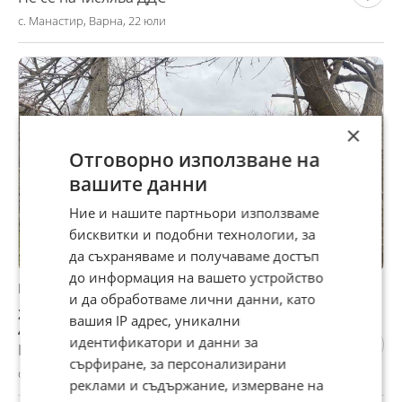
с. Манастир, Варна, 22 юли
×
Отговорно използване на
вашите данни
Ние и нашите партньори използваме
бисквитки и подобни технологии, за
да съхраняваме и получаваме достъп
до информация на вашето устройство
Продава КЪЩА, с. Манастир, област Варна
и да обработваме лични данни, като
23 000 €
вашия IP адрес, уникални
44 984,09 лв
идентификатори и данни за
Не се начислява ДДС
сърфиране, за персонализирани
с. Манастир, Варна, 22 юли
реклами и съдържание, измерване на