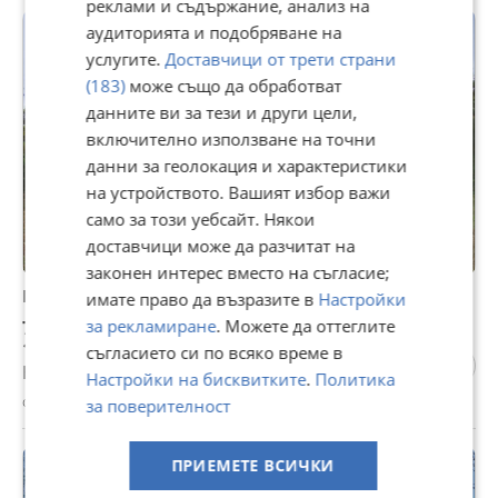
реклами и съдържание, анализ на
аудиторията и подобряване на
услугите.
Доставчици от трети страни
(183)
може също да обработват
данните ви за тези и други цели,
включително използване на точни
данни за геолокация и характеристики
на устройството. Вашият избор важи
само за този уебсайт. Някои
доставчици може да разчитат на
законен интерес вместо на съгласие;
Продава ПАРЦЕЛ, с. Манастир, област Варна
имате право да възразите в
Настройки
7 000 €
за рекламиране
. Можете да оттеглите
13 690,81 лв
съгласието си по всяко време в
Не се начислява ДДС
Настройки на бисквитките
.
Политика
с. Манастир, Варна, 17 юли
за поверителност
ПРИЕМЕТЕ ВСИЧКИ