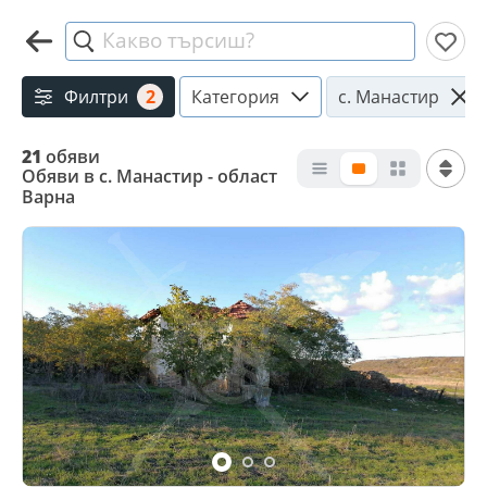
Какво търсиш?
Филтри
2
Категория
с. Манастир
21
обяви
Обяви в с. Манастир - област
Варна