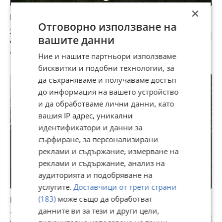
×
Продава ПАРЦЕЛ, с. Миндя, област Велико Търново
Отговорно използване на
21 500 €
вашите данни
42 050,35 лв
с. Миндя, Велико Търново, 03 август
Ние и нашите партньори използваме
бисквитки и подобни технологии, за
да съхраняваме и получаваме достъп
до информация на вашето устройство
и да обработваме лични данни, като
вашия IP адрес, уникални
идентификатори и данни за
сърфиране, за персонализирани
реклами и съдържание, измерване на
реклами и съдържание, анализ на
аудиторията и подобряване на
услугите.
Доставчици от трети страни
(183)
може също да обработват
Продава ПАРЦЕЛ, с. Миндя, област Велико Търново
данните ви за тези и други цели,
18 900 €