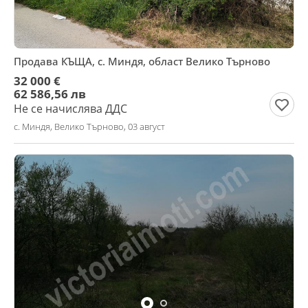
Продава КЪЩА, с. Миндя, област Велико Търново
32 000 €
62 586,56 лв
Не се начислява ДДС
с. Миндя, Велико Търново, 03 август