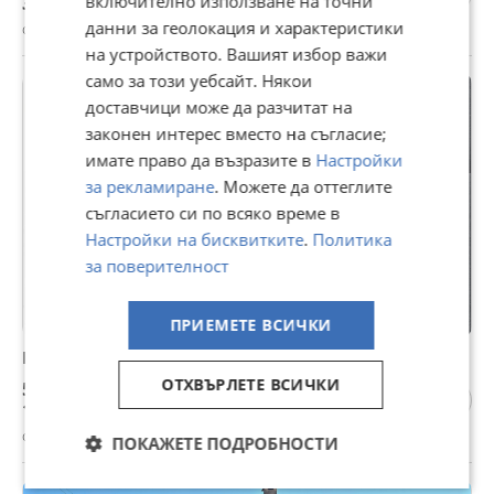
36 965,19 лв
включително използване на точни
данни за геолокация и характеристики
с. Миндя, Велико Търново, 03 август
на устройството. Вашият избор важи
само за този уебсайт. Някои
доставчици може да разчитат на
законен интерес вместо на съгласие;
имате право да възразите в
Настройки
за рекламиране
. Можете да оттеглите
съгласието си по всяко време в
Настройки на бисквитките
.
Политика
за поверителност
ПРИЕМЕТЕ ВСИЧКИ
Продава ПАРЦЕЛ, с. Миндя, област Велико Търново
ОТХВЪРЛЕТЕ ВСИЧКИ
53 800 €
105 223,65 лв
с. Миндя, Велико Търново, 03 август
ПОКАЖЕТЕ ПОДРОБНОСТИ