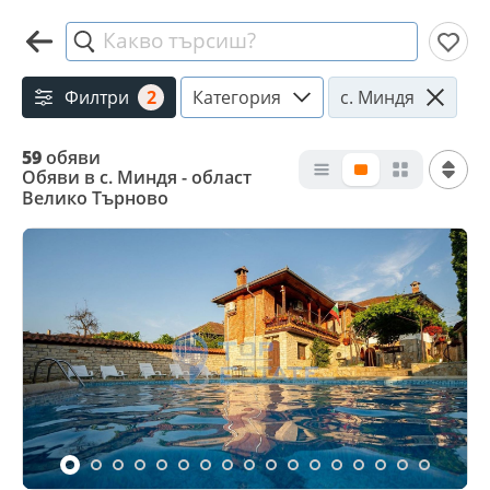
Какво търсиш?
Филтри
2
Категория
с. Миндя
59
обяви
Обяви в с. Миндя - област
Велико Търново