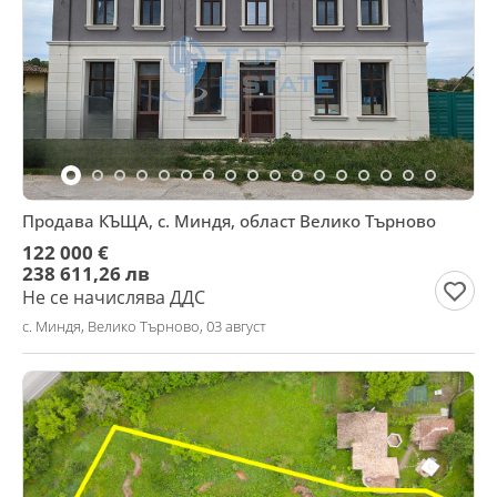
Продава КЪЩА, с. Миндя, област Велико Търново
122 000 €
238 611,26 лв
Не се начислява ДДС
с. Миндя, Велико Търново, 03 август