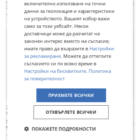
20 €
включително използване на точни
39,12 лв
данни за геолокация и характеристики
с. Нареченски бани, Пловдив, 17 юли
на устройството. Вашият избор важи
само за този уебсайт. Някои
доставчици може да разчитат на
законен интерес вместо на съгласие;
имате право да възразите в
Настройки
за рекламиране
. Можете да оттеглите
съгласието си по всяко време в
Настройки на бисквитките
.
Политика
за поверителност
ПРИЕМЕТЕ ВСИЧКИ
Химикал проверка на фалшиви банкноти бърз
ОТХВЪРЛЕТЕ ВСИЧКИ
инструмент детектор на пари
5 €
9,78 лв
ПОКАЖЕТЕ ПОДРОБНОСТИ
с. Нареченски бани, Пловдив, 17 юли