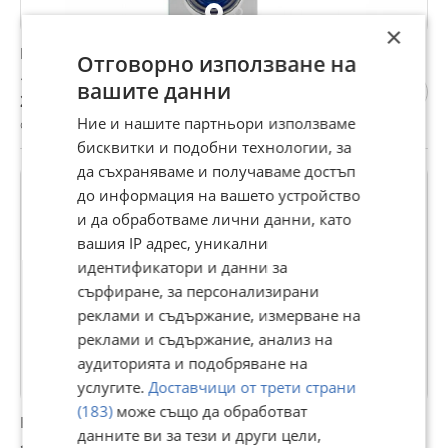
×
Безжичен звънец VOYE - два приемника смарт
Отговорно използване на
15 €
вашите данни
29,34 лв
Ние и нашите партньори използваме
с. Нареченски бани, Пловдив, 17 юли
бисквитки и подобни технологии, за
да съхраняваме и получаваме достъп
до информация на вашето устройство
и да обработваме лични данни, като
вашия IP адрес, уникални
идентификатори и данни за
сърфиране, за персонализирани
реклами и съдържание, измерване на
реклами и съдържание, анализ на
аудиторията и подобряване на
услугите.
Доставчици от трети страни
(183)
може също да обработват
Безжичен видео звънец Smart Life
данните ви за тези и други цели,